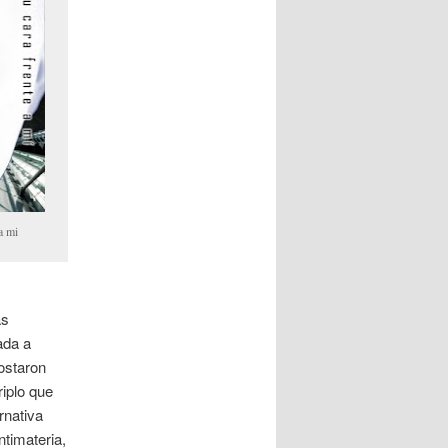
a mi
as
ada a
ostaron
riplo que
rnativa
ntimateria,