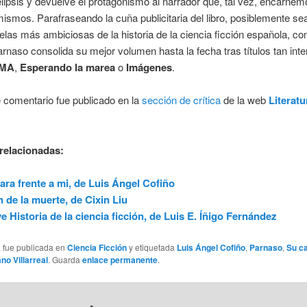
 elipsis y devuelve el protagonismo al narrador que, tal vez, encarnem
ismos. Parafraseando la cuña publicitaria del libro, posiblemente se
elas más ambiciosas de la historia de la ciencia ficción española, con
Parnaso consolida su mejor volumen hasta la fecha tras títulos tan int
MA
,
Esperando la marea
o
Imágenes
.
 comentario fue publicado en la
sección de crítica
de la web
Literatu
relacionadas:
ara frente a mi, de Luis Ángel Cofiño
in de la muerte, de Cixin Liu
e Historia de la ciencia ficción, de Luis E. Íñigo Fernández
a fue publicada en
Ciencia Ficción
y etiquetada
Luis Ángel Cofiño
,
Parnaso
,
Su ca
no Villarreal
. Guarda
enlace permanente
.