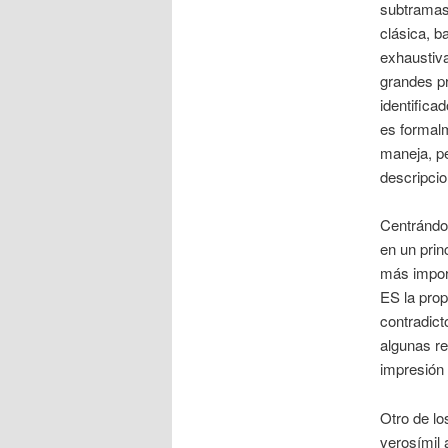
subtramas 
clásica, b
exhaustiv
grandes p
identifica
es formal
maneja, pe
descripci
Centrándon
en un prin
más import
ES la prop
contradict
algunas re
impresión 
Otro de lo
verosímil a