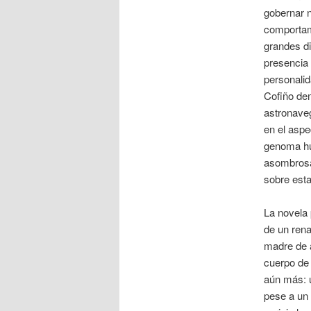
gobernar n
comportami
grandes di
presencia 
personalid
Cofiño de
astronaveg
en el aspe
genoma hu
asombrosa
sobre esta
La novela 
de un rena
madre de a
cuerpo de 
aún más: u
pese a un 