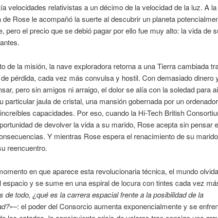
ía velocidades relativistas a un décimo de la velocidad de la luz. A la
 de Rose le acompañó la suerte al descubrir un planeta potencialme
e, pero el precio que se debió pagar por ello fue muy alto: la vida de 
lantes.
ito de la misión, la nave exploradora retorna a una Tierra cambiada t
 de pérdida, cada vez más convulsa y hostil. Con demasiado dinero 
sar, pero sin amigos ni arraigo, el dolor se alía con la soledad para ai
 particular jaula de cristal, una mansión gobernada por un ordenador
increíbles capacidades. Por eso, cuando la Hi-Tech British Consortiu
oportunidad de devolver la vida a su marido, Rose acepta sin pensar e
onsecuencias. Y mientras Rose espera el renacimiento de su marido,
su reencuentro.
omento en que aparece esta revolucionaria técnica, el mundo olvida
al espacio y se sume en una espiral de locura con tintes cada vez m
de todo, ¿qué es la carrera espacial frente a la posibilidad de la
ad?
»–: el poder del Consorcio aumenta exponencialmente y se enfren
de los estados, la consiguiente crisis de valores trae consigo una gra