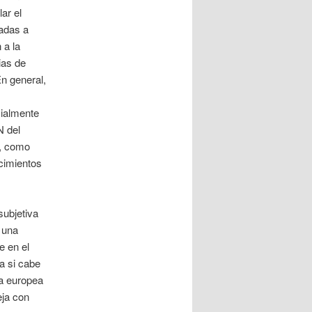
ar el
ladas a
 a la
ias de
n general,
cialmente
N del
a, como
cimientos
subjetiva
 una
e en el
a si cabe
ca europea
eja con