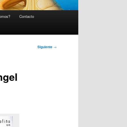
somos?
Contacto
Siguiente
→
ngel