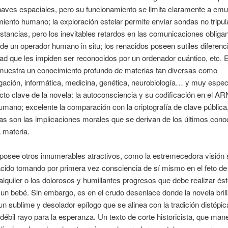
aves espaciales, pero su funcionamiento se limita claramente a emul
ento humano; la exploración estelar permite enviar sondas no tripu
stancias, pero los inevitables retardos en las comunicaciones obligan
de un operador humano in situ; los renacidos poseen sutiles diferenc
ad que les impiden ser reconocidos por un ordenador cuántico, etc. E
muestra un conocimiento profundo de materias tan diversas como
ación, informática, medicina, genética, neurobiología… y muy espe
cto clave de la novela: la autoconsciencia y su codificación en el AR
mano; excelente la comparación con la criptografía de clave públic
s son las implicaciones morales que se derivan de los últimos cono
 materia.
posee otros innumerables atractivos, como la estremecedora visión 
cido tomando por primera vez consciencia de sí mismo en el feto de
lquiler o los dolorosos y humillantes progresos que debe realizar ést
un bebé. Sin embargo, es en el crudo desenlace donde la novela brill
n sublime y desolador epílogo que se alinea con la tradición distópi
débil rayo para la esperanza. Un texto de corte historicista, que man