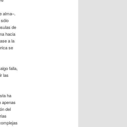
de alma–.
 sólo
usulas de
ona hacia
ase a la
rica se
lgo falla,
r las
ista ha
on apenas
ón del
rias
complejas