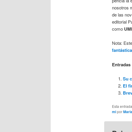
pericia la
nosotros m
de las nov
editorial 
como
UM
Nota: Este
fantástica
Entradas 
Su c
El f
Brev
Esta entrad
mi
por
Maria