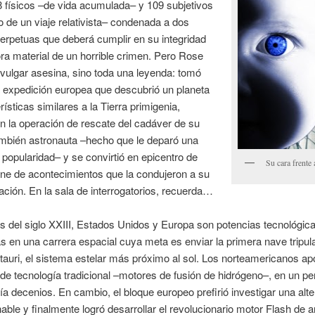
8 físicos –de vida acumulada– y 109 subjetivos
o de un viaje relativista– condenada a dos
rpetuas que deberá cumplir en su integridad
a material de un horrible crimen. Pero Rose
vulgar asesina, sino toda una leyenda: tomó
a expedición europea que descubrió un planeta
rísticas similares a la Tierra primigenia,
n la operación de rescate del cadáver de su
ambién astronauta –hecho que le deparó una
popularidad– y se convirtió en epicentro de
Su cara frente 
ne de acontecimientos que la condujeron a su
uación. En la sala de interrogatorios, recuerda…
os del siglo XXIII, Estados Unidos y Europa son potencias tecnológic
s en una carrera espacial cuya meta es enviar la primera nave tripul
auri, el sistema estelar más próximo al sol. Los norteamericanos ap
 de tecnología tradicional –motores de fusión de hidrógeno–, en un pe
ía decenios. En cambio, el bloque europeo prefirió investigar una alte
ble y finalmente logró desarrollar el revolucionario motor Flash de a