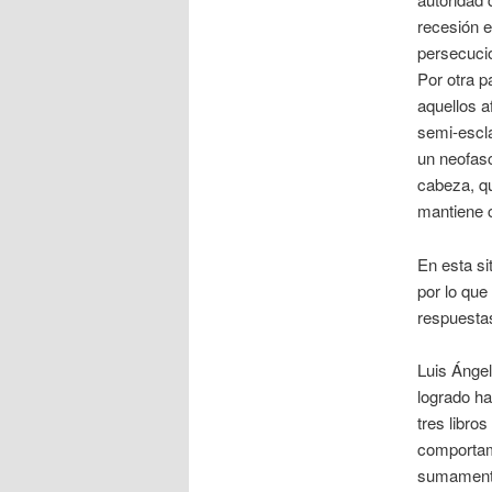
recesión e
persecucio
Por otra p
aquellos a
semi-escla
un neofasc
cabeza, qu
mantiene 
En esta si
por lo que
respuesta
Luis Ángel
logrado ha
tres libro
comportami
sumamente