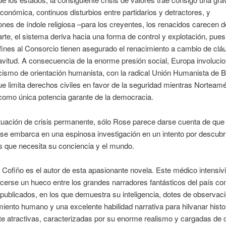
conómica, continuos disturbios entre partidarios y detractores, y
nes de índole religiosa –para los creyentes, los renacidos carecen 
arte, el sistema deriva hacia una forma de control y explotación, pues
fines al Consorcio tienen asegurado el renacimiento a cambio de clá
vitud. A consecuencia de la enorme presión social, Europa involuci
ismo de orientación humanista, con la radical Unión Humanista de B
e limita derechos civiles en favor de la seguridad mientras Norteamé
como única potencia garante de la democracia.
tuación de crisis permanente, sólo Rose parece darse cuenta de que a
 se embarca en una espinosa investigación en un intento por descubri
s que necesita su conciencia y el mundo.
 Cofiño es el autor de esta apasionante novela. Este médico intensiv
cerse un hueco entre los grandes narradores fantásticos del país c
s publicados, en los que demuestra su inteligencia, dotes de observaci
ento humano y una excelente habilidad narrativa para hilvanar histo
 atractivas, caracterizadas por su enorme realismo y cargadas de 