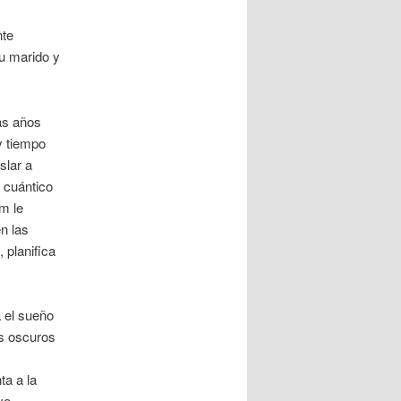
nte
su marido y
ras años
y tiempo
slar a
 cuántico
m le
n las
 planifica
 el sueño
ás oscuros
ta a la
ve