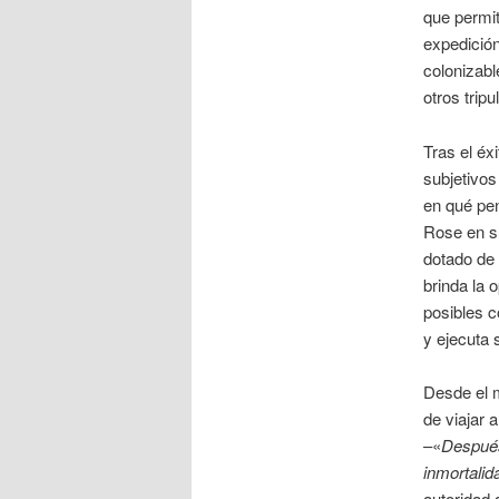
que permit
expedición
colonizabl
otros tripu
Tras el éx
subjetivos
en qué pen
Rose en su
dotado de 
brinda la 
posibles c
y ejecuta 
Desde el m
de viajar 
–«
Después 
inmortalid
autoridad 