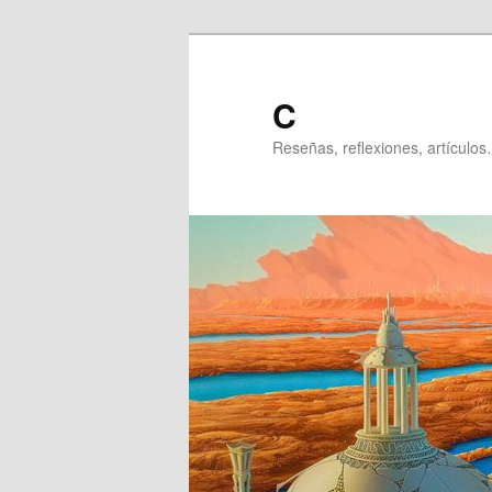
Ir
al
contenido
C
principal
Reseñas, reflexiones, artículos