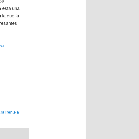
os
a ésta una
 la que la
eresantes
ra
ra frente a