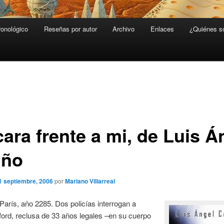
ronológico
Reseñas por autor
Archivo
Enlaces
¿Quiénes 
ara frente a mi, de Luis Á
iño
1 septiembre, 2006
por
Mariano Villarreal
París, año 2285. Dos policías interrogan a
ord, reclusa de 33 años legales –en su cuerpo