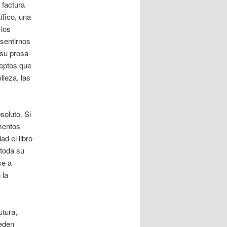
 factura
ífico, una
 los
sentirnos
 su prosa
eptos que
lleza, las
soluto. Si
omentos
d el libro
 toda su
se a
 la
utura,
ueden