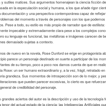
y sutiles matices. Sus argumentos homenajean la ciencia ficción de
asada en la especulación social y humana, a los que añade rigor cient
a documentación y una perspectiva contemporánea capaz de reflejar
roblemas del momento a través de personajes con los que podemos 
dos. Pese a todo, su estilo es más propio de narrador que de estilista:
mente impecable y extremadamente clara pese a los complejos conc
ro su lenguaje es funcional, las metáforas e imágenes carecen de be
ones demasiado sujetas a contexto.
os de nuevo en la novela, Rose Dunford se erige en protagonista ab
cipio parece un personaje destinado en suerte a participar de los m
antes de su tiempo, poco a poco nos damos cuenta de que en realida
ia Rose: un ser humano extraordinario y, a la vez, frágil, retratado en
oria grandeza. Sus momentos de introspección son de lo mejor, y pe
iteraciones que pueden parecer excesivas, lo cierto es que refuerzan
general de credibilidad del personaje.
s grandes aciertos del autor es la descripción y uso de la tecnología f
 tenor del actual estado de la ciencia: las Inteligencias Artificiales p