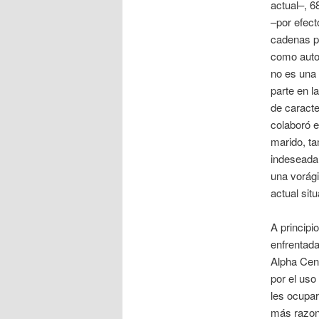
actual–, 6
–por efect
cadenas pe
como autor
no es una 
parte en l
de caracte
colaboró e
marido, t
indeseada 
una vorági
actual sit
A principi
enfrentada
Alpha Cent
por el uso
les ocupar
más razona