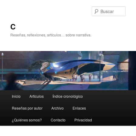
Ir
al
Busc
contenido
principal
C
Reseñas, reflexiones, artículos… sobre narrativa.
Menú
Inicio
Artículos
Índice cronológico
principal
Reseñas por autor
Archivo
Enlaces
¿Quiénes somos?
Contacto
Privacidad