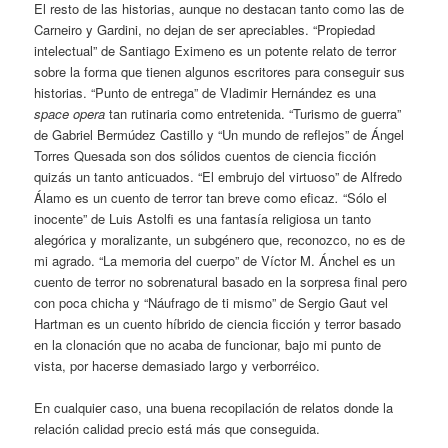
El resto de las historias, aunque no destacan tanto como las de
Carneiro y Gardini, no dejan de ser apreciables. “Propiedad
intelectual” de Santiago Eximeno es un potente relato de terror
sobre la forma que tienen algunos escritores para conseguir sus
historias. “Punto de entrega” de Vladimir Hernández es una
space opera
tan rutinaria como entretenida. “Turismo de guerra”
de Gabriel Bermúdez Castillo y “Un mundo de reflejos” de Ángel
Torres Quesada son dos sólidos cuentos de ciencia ficción
quizás un tanto anticuados. “El embrujo del virtuoso” de Alfredo
Álamo es un cuento de terror tan breve como eficaz
.
“Sólo el
inocente” de Luis Astolfi es una fantasía religiosa un tanto
alegórica y moralizante, un subgénero que, reconozco, no es de
mi agrado. “La memoria del cuerpo” de Víctor M. Ánchel es un
cuento de terror no sobrenatural basado en la sorpresa final pero
con poca chicha y “Náufrago de ti mismo” de Sergio Gaut vel
Hartman es un cuento híbrido de ciencia ficción y terror basado
en la clonación que no acaba de funcionar, bajo mi punto de
vista, por hacerse demasiado largo y verborréico.
En cualquier caso, una buena recopilación de relatos donde la
relación calidad precio está más que conseguida.