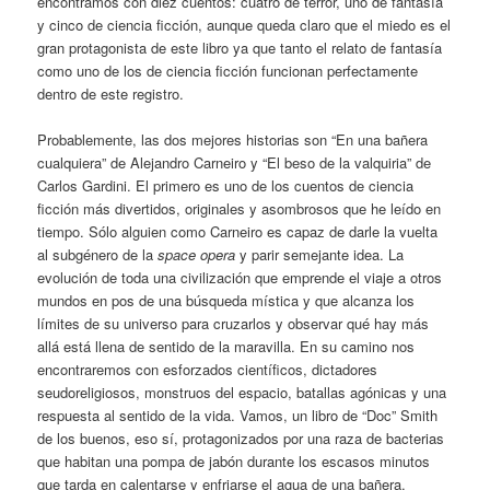
encontramos con diez cuentos: cuatro de terror, uno de fantasía
y cinco de ciencia ficción, aunque queda claro que el miedo es el
gran protagonista de este libro ya que tanto el relato de fantasía
como uno de los de ciencia ficción funcionan perfectamente
dentro de este registro.
Probablemente, las dos mejores historias son “En una bañera
cualquiera” de Alejandro Carneiro y “El beso de la valquiria” de
Carlos Gardini. El primero es uno de los cuentos de ciencia
ficción más divertidos, originales y asombrosos que he leído en
tiempo. Sólo alguien como Carneiro es capaz de darle la vuelta
al subgénero de la
space opera
y parir semejante idea. La
evolución de toda una civilización que emprende el viaje a otros
mundos en pos de una búsqueda mística y que alcanza los
límites de su universo para cruzarlos y observar qué hay más
allá está llena de sentido de la maravilla. En su camino nos
encontraremos con esforzados científicos, dictadores
seudoreligiosos, monstruos del espacio, batallas agónicas y una
respuesta al sentido de la vida. Vamos, un libro de “Doc” Smith
de los buenos, eso sí, protagonizados por una raza de bacterias
que habitan una pompa de jabón durante los escasos minutos
que tarda en calentarse y enfriarse el agua de una bañera.