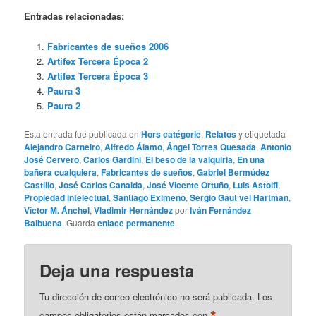
Entradas relacionadas:
Fabricantes de sueños 2006
Artifex Tercera Época 2
Artifex Tercera Época 3
Paura 3
Paura 2
Esta entrada fue publicada en
Hors catégorie
,
Relatos
y etiquetada
Alejandro Carneiro
,
Alfredo Álamo
,
Ángel Torres Quesada
,
Antonio
José Cervero
,
Carlos Gardini
,
El beso de la valquiria
,
En una
bañera cualquiera
,
Fabricantes de sueños
,
Gabriel Bermúdez
Castillo
,
José Carlos Canalda
,
José Vicente Ortuño
,
Luis Astolfi
,
Propiedad intelectual
,
Santiago Eximeno
,
Sergio Gaut vel Hartman
,
Víctor M. Ánchel
,
Vladimir Hernández
por
Iván Fernández
Balbuena
. Guarda
enlace permanente
.
Deja una respuesta
Tu dirección de correo electrónico no será publicada.
Los
*
campos obligatorios están marcados con