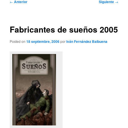
Navegación
←
Anterior
Siguiente
→
de
entradas
Fabricantes de sueños 2005
Posted on
18 septiembre, 2006
por
Iván Fernández Balbuena