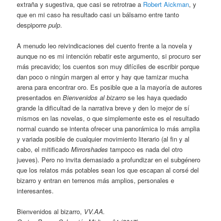
extraña y sugestiva, que casi se retrotrae a
Robert Aickman
, y
que en mi caso ha resultado casi un bálsamo entre tanto
despiporre
pulp
.
A menudo leo reivindicaciones del cuento frente a la novela y
aunque no es mi intención rebatir este argumento, si procuro ser
más precavido; los cuentos son muy difíciles de escribir porque
dan poco o ningún margen al error y hay que tamizar mucha
arena para encontrar oro. Es posible que a la mayoría de autores
presentados en
Bienvenidos al bizarro
se les haya quedado
grande la dificultad de la narrativa breve y den lo mejor de sí
mismos en las novelas, o que simplemente este es el resultado
normal cuando se intenta ofrecer una panorámica lo más amplia
y variada posible de cualquier movimiento literario (al fin y al
cabo, el mitificado
Mirrorshades
tampoco es nada del otro
jueves). Pero no invita demasiado a profundizar en el subgénero
que los relatos más potables sean los que escapan al corsé del
bizarro y entran en terrenos más amplios, personales e
interesantes.
Bienvenidos al bizarro,
VV.AA.