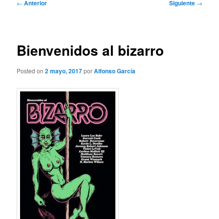
Navegación
←
Anterior
Siguiente
→
de
entradas
Bienvenidos al bizarro
Posted on
2 mayo, 2017
por
Alfonso García