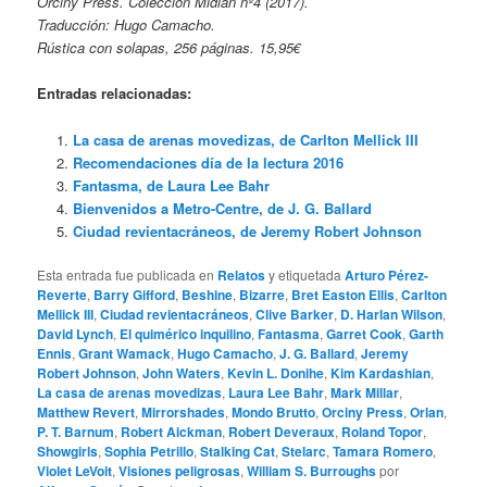
Orciny Press. Colección Midian nº4 (2017).
Traducción: Hugo Camacho.
Rústica con solapas, 256 páginas. 15,95€
Entradas relacionadas:
La casa de arenas movedizas, de Carlton Mellick III
Recomendaciones día de la lectura 2016
Fantasma, de Laura Lee Bahr
Bienvenidos a Metro-Centre, de J. G. Ballard
Ciudad revientacráneos, de Jeremy Robert Johnson
Esta entrada fue publicada en
Relatos
y etiquetada
Arturo Pérez-
Reverte
,
Barry Gifford
,
Beshine
,
Bizarre
,
Bret Easton Ellis
,
Carlton
Mellick III
,
Ciudad revientacráneos
,
Clive Barker
,
D. Harlan Wilson
,
David Lynch
,
El quimérico inquilino
,
Fantasma
,
Garret Cook
,
Garth
Ennis
,
Grant Wamack
,
Hugo Camacho
,
J. G. Ballard
,
Jeremy
Robert Johnson
,
John Waters
,
Kevin L. Donihe
,
Kim Kardashian
,
La casa de arenas movedizas
,
Laura Lee Bahr
,
Mark Millar
,
Matthew Revert
,
Mirrorshades
,
Mondo Brutto
,
Orciny Press
,
Orlan
,
P. T. Barnum
,
Robert Aickman
,
Robert Deveraux
,
Roland Topor
,
Showgirls
,
Sophia Petrillo
,
Stalking Cat
,
Stelarc
,
Tamara Romero
,
Violet LeVoit
,
Visiones peligrosas
,
William S. Burroughs
por