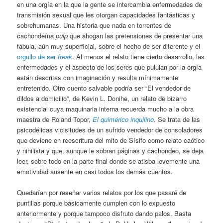
en una orgía en la que la gente se intercambia enfermedades de
transmisión sexual que les otorgan capacidades fantásticas y
sobrehumanas. Una historia que nada en torrentes de
cachondeína
pulp
que ahogan las pretensiones de presentar una
fábula, aún muy superficial, sobre el hecho de ser diferente y el
orgullo de ser
freak
. Al menos el relato tiene cierto desarrollo, las
enfermedades y el aspecto de los seres que pululan por la orgía
están descritas con imaginación y resulta mínimamente
entretenido. Otro cuento salvable podría ser “El vendedor de
dildos a domicilio”, de Kevin L. Donihe, un relato de bizarro
existencial cuya maquinaria interna recuerda mucho a la obra
maestra de Roland Topor,
El quimérico inquilino
. Se trata de las
psicodélicas vicisitudes de un sufrido vendedor de consoladores
que deviene en reescritura del mito de Sísifo como relato caótico
y nihilista y que, aunque le sobran páginas y cachondeo, se deja
leer, sobre todo en la parte final donde se atisba levemente una
emotividad ausente en casi todos los demás cuentos.
Quedarían por reseñar varios relatos por los que pasaré de
puntillas porque básicamente cumplen con lo expuesto
anteriormente y porque tampoco disfruto dando palos. Basta