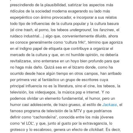
prescindiendo de la plausibilidad, satirizar los aspectos más
ridículos de la sociedad moderna exagerando su lado más
esperpéntico con ánimo provocador, e incorporar a sus relatos
todo tipo de influencias de la cultura popular y la cultura basura
(el cine
trash
, el porno, los tebeos
underground
, los
fanzines
, el
ruidaco industrial…) algo que, convenientemente diluido, ahora
se conoce generalmente como “cultura friki”, término que agoniza
en el indigno papel de etiqueta que contribuye a organizar el
mercado de la cultura y que, en mi humilde opinión, no debería
revitalizarse, sino enterrarse en un hoyo bien profundo para que
no haga más daño. Quizá sea en el bizarro donde, como ha
ocurrido desde hace algún tiempo en otros campos, han arribado
por primera vez al fantástico un grupo de escritores cuya
principal influencia no es la literatura, sino el cine, los tebeos, la
televisión, los videojuegos, la música pop e internet. Y no
podemos olvidar un elemento fundamental, el humor, pero un
humor casi adolescente, de trazo grueso, al estilo de
Jackass
, el
famoso programa de televisión de la MTV y que podríamos
definir como “cachondeína”, conocida entre los más jóvenes
como “el LOL”, y que, junto al gusto por la extravagancia, lo
grotesco y lo escabroso, genera un efecto de
clickbait.
Es decir,