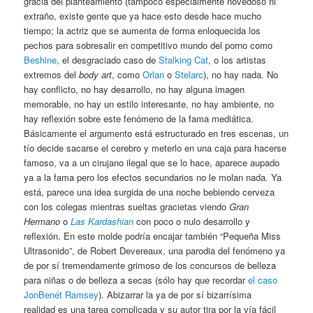
gracia del planteamiento (tampoco especialmente novedoso ni
extraño, existe gente que ya hace esto desde hace mucho
tiempo; la actriz que se aumenta de forma enloquecida los
pechos para sobresalir en competitivo mundo del porno como
Beshine
, el desgraciado caso de
Stalking Cat
, o los artistas
extremos del
body art
, como
Orlan
o
Stelarc
), no hay nada. No
hay conflicto, no hay desarrollo, no hay alguna imagen
memorable, no hay un estilo interesante, no hay ambiente, no
hay reflexión sobre este fenómeno de la fama mediática.
Básicamente el argumento está estructurado en tres escenas, un
tío decide sacarse el cerebro y meterlo en una caja para hacerse
famoso, va a un cirujano ilegal que se lo hace, aparece aupado
ya a la fama pero los efectos secundarios no le molan nada. Ya
está, parece una idea surgida de una noche bebiendo cerveza
con los colegas mientras sueltas gracietas viendo
Gran
Hermano
o
Las Kardashian
con poco o nulo desarrollo y
reflexión. En este molde podría encajar también “Pequeña Miss
Ultrasonido”, de Robert Devereaux, una parodia del fenómeno ya
de por sí tremendamente grimoso de los concursos de belleza
para niñas o de belleza a secas (sólo hay que recordar
el caso
JonBenét Ramsey
). Abizarrar la ya de por sí bizarrísima
realidad es una tarea complicada y su autor tira por la vía fácil