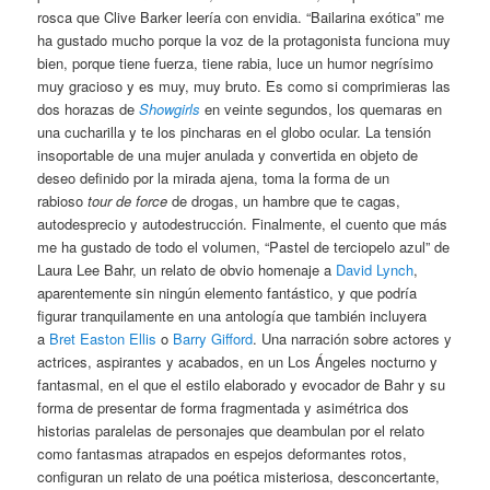
rosca que Clive Barker leería con envidia. “Bailarina exótica” me
ha gustado mucho porque la voz de la protagonista funciona muy
bien, porque tiene fuerza, tiene rabia, luce un humor negrísimo
muy gracioso y es muy, muy bruto. Es como si comprimieras las
dos horazas de
Showgirls
en veinte segundos, los quemaras en
una cucharilla y te los pincharas en el globo ocular. La tensión
insoportable de una mujer anulada y convertida en objeto de
deseo definido por la mirada ajena, toma la forma de un
rabioso
tour de force
de drogas, un hambre que te cagas,
autodesprecio y autodestrucción. Finalmente, el cuento que más
me ha gustado de todo el volumen, “Pastel de terciopelo azul” de
Laura Lee Bahr, un relato de obvio homenaje a
David Lynch
,
aparentemente sin ningún elemento fantástico, y que podría
figurar tranquilamente en una antología que también incluyera
a
Bret Easton Ellis
o
Barry Gifford
. Una narración sobre actores y
actrices, aspirantes y acabados, en un Los Ángeles nocturno y
fantasmal, en el que el estilo elaborado y evocador de Bahr y su
forma de presentar de forma fragmentada y asimétrica dos
historias paralelas de personajes que deambulan por el relato
como fantasmas atrapados en espejos deformantes rotos,
configuran un relato de una poética misteriosa, desconcertante,