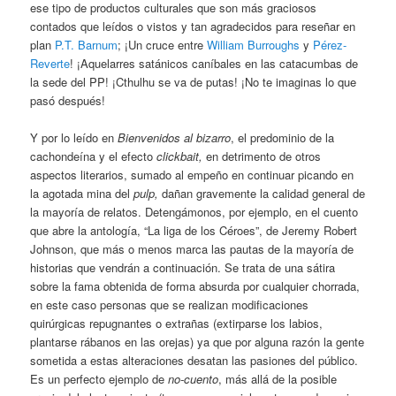
ese tipo de productos culturales que son más graciosos
contados que leídos o vistos y tan agradecidos para reseñar en
plan
P.T. Barnum
; ¡Un cruce entre
William Burroughs
y
Pérez-
Reverte
! ¡Aquelarres satánicos caníbales en las catacumbas de
la sede del PP! ¡Cthulhu se va de putas! ¡No te imaginas lo que
pasó después!
Y por lo leído en
Bienvenidos al bizarro
, el predominio de la
cachondeína y el efecto
clickbait,
en detrimento de otros
aspectos literarios, sumado al empeño en continuar picando en
la agotada mina del
pulp,
dañan gravemente la calidad general de
la mayoría de relatos. Detengámonos, por ejemplo, en el cuento
que abre la antología, “La liga de los Céroes”, de Jeremy Robert
Johnson, que más o menos marca las pautas de la mayoría de
historias que vendrán a continuación. Se trata de una sátira
sobre la fama obtenida de forma absurda por cualquier chorrada,
en este caso personas que se realizan modificaciones
quirúrgicas repugnantes o extrañas (extirparse los labios,
plantarse rábanos en las orejas) ya que por alguna razón la gente
sometida a estas alteraciones desatan las pasiones del público.
Es un perfecto ejemplo de
no-cuento
, más allá de la posible