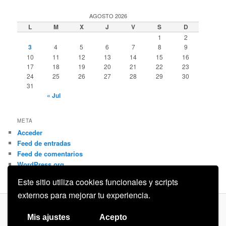
AGOSTO 2026
L
M
X
J
V
S
D
1
2
3
4
5
6
7
8
9
10
11
12
13
14
15
16
17
18
19
20
21
22
23
24
25
26
27
28
29
30
31
« Jul
META
Acceder
Feed de entradas
Feed de comentarios
WordPress.org
Este sitio utiliza cookies funcionales y scripts
externos para mejorar tu experiencia.
Privacidad
Funciona gracias a WordPress
Mis ajustes
Acepto