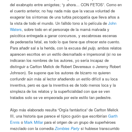
del exabrupto entre amigotes; “y ahora… CON FETOS”. Como en
el cuento anterior, no hay nada más que la vacua voluntad de
exagerar los síntomas de una turbia psicopatía que lleva años a
la vista de todo el mundo. Un fallido tono a lo película de
John
Waters
, sobre todo en el personaje de la mamá malvada y
psicótica entregada a ganar concursos, y escabrosas escenas
de pederastia fetal, es todo lo que tiene que ofrecer este cuento.
Para añadir sal a la herida, con la excusa del
pulp,
ambos relatos
aparecen escritos en un estilo desmañado e impersonal (si no se
indicaran los nombres de los autores, yo sería incapaz de
distinguir a Carlton Melick de Robert Devereaux o Jeremy Robert
Johnson). Se supone que los autores de bizarro no quieren
confundir aún más al lector añadiendo un estilo difícil a su loca
inventiva, pero es que la inventiva es de todo menos loca y la
simpleza de los relatos y la superficialidad con que se ven
tratados solo se ve empeorada por este estilo tan pedestre.
Algo más elaborado resulta “Orgía fantástica” de Carlton Melick
III, una historia que parece el típico guión que escribirían
Garth
Ennis
o
Mark Millar
para el origen de un grupo de superhéroes
mezclado con la comedia
Zombies Party
si hubiese transcurrido