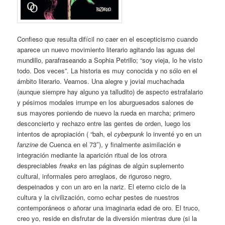
Confieso que resulta difícil no caer en el escepticismo cuando
aparece un nuevo movimiento literario agitando las aguas del
mundillo, parafraseando a Sophia Petrillo; “soy vieja, lo he visto
todo. Dos veces”. La historia es muy conocida y no sólo en el
ámbito literario. Veamos. Una alegre y jovial muchachada
(aunque siempre hay alguno ya talludito) de aspecto estrafalario
y pésimos modales irrumpe en los aburguesados salones de
sus mayores poniendo de nuevo la rueda en marcha; primero
desconcierto y rechazo entre las gentes de orden, luego los
intentos de apropiación ( “bah, el
cyberpunk
lo inventé yo en un
fanzine
de Cuenca en el 73″), y finalmente asimilación e
integración mediante la aparición ritual de los otrora
despreciables
freaks
en las páginas de algún suplemento
cultural, informales pero arreglaos, de riguroso negro,
despeinados y con un aro en la nariz. El eterno ciclo de la
cultura y la civilización, como echar pestes de nuestros
contemporáneos o añorar una imaginaria edad de oro. El truco,
creo yo, reside en disfrutar de la diversión mientras dure (si la