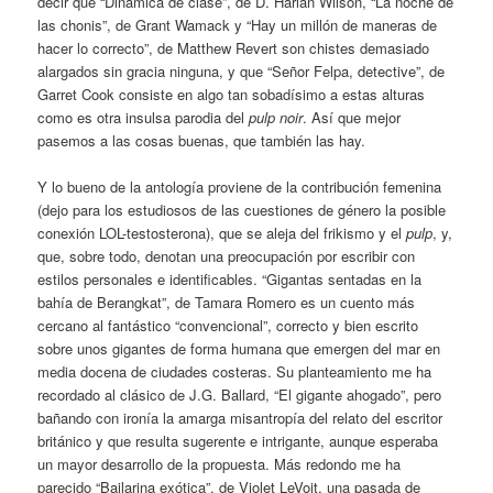
decir que “Dinámica de clase”, de D. Harlan Wilson, “La noche de
las chonis”, de Grant Wamack y “Hay un millón de maneras de
hacer lo correcto”, de Matthew Revert son chistes demasiado
alargados sin gracia ninguna, y que “Señor Felpa, detective”, de
Garret Cook consiste en algo tan sobadísimo a estas alturas
como es otra insulsa parodia del
pulp noir
. Así que mejor
pasemos a las cosas buenas, que también las hay.
Y lo bueno de la antología proviene de la contribución femenina
(dejo para los estudiosos de las cuestiones de género la posible
conexión LOL-testosterona), que se aleja del frikismo y el
pulp
, y,
que, sobre todo, denotan una preocupación por escribir con
estilos personales e identificables. “Gigantas sentadas en la
bahía de Berangkat”, de Tamara Romero es un cuento más
cercano al fantástico “convencional”, correcto y bien escrito
sobre unos gigantes de forma humana que emergen del mar en
media docena de ciudades costeras. Su planteamiento me ha
recordado al clásico de J.G. Ballard, “El gigante ahogado”, pero
bañando con ironía la amarga misantropía del relato del escritor
británico y que resulta sugerente e intrigante, aunque esperaba
un mayor desarrollo de la propuesta. Más redondo me ha
parecido “Bailarina exótica”, de Violet LeVoit, una pasada de