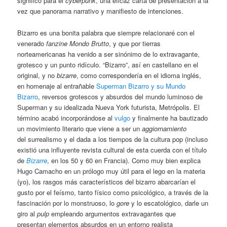
significó para el
cyberpunk
, una eficaz carta de presentación a la
vez que panorama narrativo y manifiesto de intenciones.
Bizarro es una bonita palabra que siempre relacionaré con el
venerado
fanzine Mondo Brutto
, y que por tierras
norteamericanas ha venido a ser sinónimo de lo extravagante,
grotesco y un punto ridículo. “Bizarro”, así en castellano en el
original, y no
bizarre
, como correspondería en el idioma inglés,
en homenaje al entrañable
Superman Bizarro y su Mundo
Bizarro
, reversos grotescos y absurdos del mundo luminoso de
Superman y su idealizada Nueva York futurista, Metrópolis. El
término acabó incorporándose al
vulgo
y finalmente ha bautizado
un movimiento literario que viene a ser un
aggiornamiento
del surrealismo y el dada a los tiempos de la cultura pop (incluso
existió una influyente revista cultural de esta cuerda con el título
de
Bizarre
, en los 50 y 60 en Francia). Como muy bien explica
Hugo Camacho en un prólogo muy útil para el lego en la materia
(yo), los rasgos más característicos del bizarro abarcarían el
gusto por el feísmo, tanto físico como psicológico, a través de la
fascinación por lo monstruoso, lo
gore
y lo escatológico, darle un
giro al
pulp
empleando argumentos extravagantes que
presentan elementos absurdos en un entorno realista