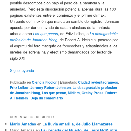
posible descomposición bajo el peso de la paranoia y la
ansiedad. Pero esta disociación potencial apenas dura las 100
páginas existentes entre el comienzo y el primer clímax.
Un punto de inflexión que marca un cambio de registro. Johnson
apuesta por dar un lavado de cara a clásicos de la fantasía
urbana como
Los que pecan
, de Fritz Leiber, o
La desagradable
profesión de Jonathan Hoag
, de Robert A. Heinlein
,
poseído por
el espíritu del foro macgufo de forocoches y adaptándolos a los
niveles de adrenalina y efectismo demandados por lector del
siglo XXI.
Sigue leyendo
→
Publicado en
Ciencia Ficción
|
Etiquetado
Ciudad revientacráneos
,
Fritz Leiber
,
Jeremy Robert Johnson
,
La desagradable profesión
de Jonathan Hoag
,
Los que pecan
,
Midiam
,
Orciny Press
,
Robert
A. Heinlein
|
Deja un comentario
COMENTARIOS RECIENTES
Mario Amadas
en
La lluvia amarilla, de Julio Llamazares
Mario Amadas
en
La Jornada del Muerto, de Larry McMurtry