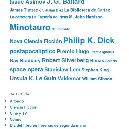
J. G. Ballard
Isaac Asimov
James Tiptree Jr.
La Biblioteca de Carfax
Julián Díez
M. John Harrison
La carretera
La Factoría de Ideas
Minotauro
Neuromante
Philip K. Dick
Nova Ciencia Ficción
postapocalíptico
Premio Hugo
Premio Ignotus
Robert Silverberg
Ray Bradbury
Runas
Solaris
space opera
Stanislaw Lem
Stephen King
Ursula K. Le Guin
Valdemar
William Gibson
CATEGORÍAS
A fondo
Ciencia Ficción
Cine y TV
Cómic
Día del libro en librerías de segunda mano