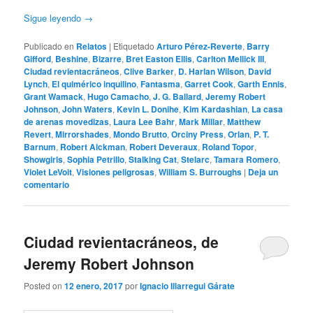
Sigue leyendo
→
Publicado en
Relatos
|
Etiquetado
Arturo Pérez-Reverte
,
Barry
Gifford
,
Beshine
,
Bizarre
,
Bret Easton Ellis
,
Carlton Mellick III
,
Ciudad revientacráneos
,
Clive Barker
,
D. Harlan Wilson
,
David
Lynch
,
El quimérico inquilino
,
Fantasma
,
Garret Cook
,
Garth Ennis
,
Grant Wamack
,
Hugo Camacho
,
J. G. Ballard
,
Jeremy Robert
Johnson
,
John Waters
,
Kevin L. Donihe
,
Kim Kardashian
,
La casa
de arenas movedizas
,
Laura Lee Bahr
,
Mark Millar
,
Matthew
Revert
,
Mirrorshades
,
Mondo Brutto
,
Orciny Press
,
Orlan
,
P. T.
Barnum
,
Robert Aickman
,
Robert Deveraux
,
Roland Topor
,
Showgirls
,
Sophia Petrillo
,
Stalking Cat
,
Stelarc
,
Tamara Romero
,
Violet LeVoit
,
Visiones peligrosas
,
William S. Burroughs
|
Deja un
comentario
Ciudad revientacráneos, de
Jeremy Robert Johnson
Posted on
12 enero, 2017
por
Ignacio Illarregui Gárate