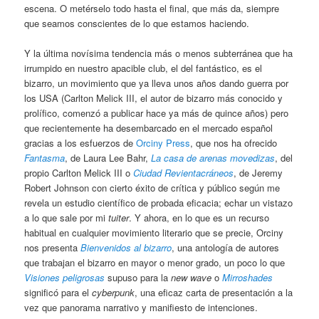
escena. O metérselo todo hasta el final, que más da, siempre
que seamos conscientes de lo que estamos haciendo.
Y la última novísima tendencia más o menos subterránea que ha
irrumpido en nuestro apacible club, el del fantástico, es el
bizarro, un movimiento que ya lleva unos años dando guerra por
los USA (Carlton Melick III, el autor de bizarro más conocido y
prolífico, comenzó a publicar hace ya más de quince años) pero
que recientemente ha desembarcado en el mercado español
gracias a los esfuerzos de
Orciny Press
, que nos ha ofrecido
Fantasma
, de Laura Lee Bahr,
La casa de arenas movedizas
, del
propio Carlton Melick III o
Ciudad Revientacráneos
, de Jeremy
Robert Johnson con cierto éxito de crítica y público según me
revela un estudio científico de probada eficacia; echar un vistazo
a lo que sale por mi
tuiter
. Y ahora, en lo que es un recurso
habitual en cualquier movimiento literario que se precie, Orciny
nos presenta
Bienvenidos al bizarro
, una antología de autores
que trabajan el bizarro en mayor o menor grado, un poco lo que
Visiones peligrosas
supuso para la
new wave
o
Mirroshades
significó para el
cyberpunk
, una eficaz carta de presentación a la
vez que panorama narrativo y manifiesto de intenciones.