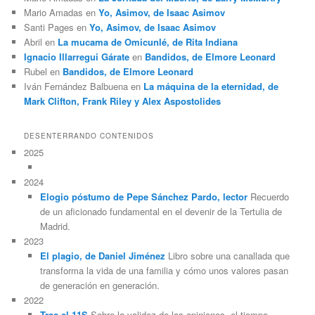
Mario Amadas
en
Yo, Asimov, de Isaac Asimov
Santi Pages
en
Yo, Asimov, de Isaac Asimov
Abril
en
La mucama de Omicunlé, de Rita Indiana
Ignacio Illarregui Gárate
en
Bandidos, de Elmore Leonard
Rubel
en
Bandidos, de Elmore Leonard
Iván Fernández Balbuena
en
La máquina de la eternidad, de
Mark Clifton, Frank Riley y Alex Aspostolides
DESENTERRANDO CONTENIDOS
2025
2024
Elogio póstumo de Pepe Sánchez Pardo, lector
Recuerdo
de un aficionado fundamental en el devenir de la Tertulia de
Madrid.
2023
El plagio, de Daniel Jiménez
Libro sobre una canallada que
transforma la vida de una familia y cómo unos valores pasan
de generación en generación.
2022
Tras el 11S
Sobre la validez de las opiniones, el tiempo