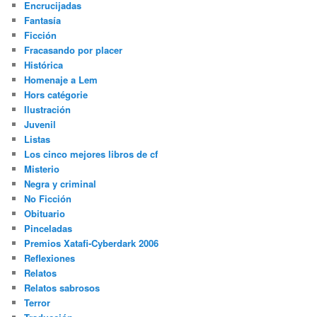
Encrucijadas
Fantasía
Ficción
Fracasando por placer
Histórica
Homenaje a Lem
Hors catégorie
Ilustración
Juvenil
Listas
Los cinco mejores libros de cf
Misterio
Negra y criminal
No Ficción
Obituario
Pinceladas
Premios Xatafi-Cyberdark 2006
Reflexiones
Relatos
Relatos sabrosos
Terror