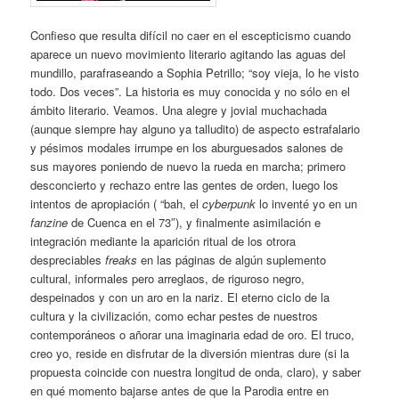
Confieso que resulta difícil no caer en el escepticismo cuando
aparece un nuevo movimiento literario agitando las aguas del
mundillo, parafraseando a Sophia Petrillo; “soy vieja, lo he visto
todo. Dos veces”. La historia es muy conocida y no sólo en el
ámbito literario. Veamos. Una alegre y jovial muchachada
(aunque siempre hay alguno ya talludito) de aspecto estrafalario
y pésimos modales irrumpe en los aburguesados salones de
sus mayores poniendo de nuevo la rueda en marcha; primero
desconcierto y rechazo entre las gentes de orden, luego los
intentos de apropiación ( “bah, el
cyberpunk
lo inventé yo en un
fanzine
de Cuenca en el 73″), y finalmente asimilación e
integración mediante la aparición ritual de los otrora
despreciables
freaks
en las páginas de algún suplemento
cultural, informales pero arreglaos, de riguroso negro,
despeinados y con un aro en la nariz. El eterno ciclo de la
cultura y la civilización, como echar pestes de nuestros
contemporáneos o añorar una imaginaria edad de oro. El truco,
creo yo, reside en disfrutar de la diversión mientras dure (si la
propuesta coincide con nuestra longitud de onda, claro), y saber
en qué momento bajarse antes de que la Parodia entre en