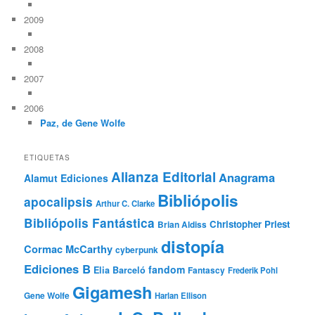
2009
2008
2007
2006
Paz, de Gene Wolfe
ETIQUETAS
Alianza Editorial
Anagrama
Alamut Ediciones
Bibliópolis
apocalipsis
Arthur C. Clarke
Bibliópolis Fantástica
Christopher Priest
Brian Aldiss
distopía
Cormac McCarthy
cyberpunk
Ediciones B
fandom
Elia Barceló
Fantascy
Frederik Pohl
Gigamesh
Gene Wolfe
Harlan Ellison