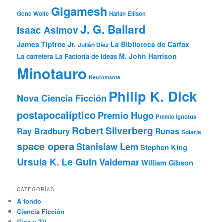
Gigamesh
Gene Wolfe
Harlan Ellison
J. G. Ballard
Isaac Asimov
James Tiptree Jr.
La Biblioteca de Carfax
Julián Díez
M. John Harrison
La carretera
La Factoría de Ideas
Minotauro
Neuromante
Philip K. Dick
Nova Ciencia Ficción
postapocalíptico
Premio Hugo
Premio Ignotus
Robert Silverberg
Ray Bradbury
Runas
Solaris
space opera
Stanislaw Lem
Stephen King
Ursula K. Le Guin
Valdemar
William Gibson
CATEGORÍAS
A fondo
Ciencia Ficción
Cine y TV