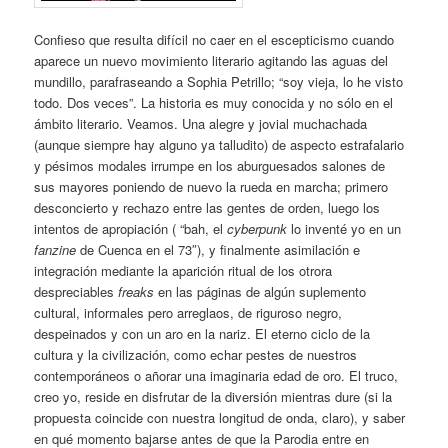
Confieso que resulta difícil no caer en el escepticismo cuando
aparece un nuevo movimiento literario agitando las aguas del
mundillo, parafraseando a Sophia Petrillo; “soy vieja, lo he visto
todo. Dos veces”. La historia es muy conocida y no sólo en el
ámbito literario. Veamos. Una alegre y jovial muchachada
(aunque siempre hay alguno ya talludito) de aspecto estrafalario
y pésimos modales irrumpe en los aburguesados salones de
sus mayores poniendo de nuevo la rueda en marcha; primero
desconcierto y rechazo entre las gentes de orden, luego los
intentos de apropiación ( “bah, el
cyberpunk
lo inventé yo en un
fanzine
de Cuenca en el 73″), y finalmente asimilación e
integración mediante la aparición ritual de los otrora
despreciables
freaks
en las páginas de algún suplemento
cultural, informales pero arreglaos, de riguroso negro,
despeinados y con un aro en la nariz. El eterno ciclo de la
cultura y la civilización, como echar pestes de nuestros
contemporáneos o añorar una imaginaria edad de oro. El truco,
creo yo, reside en disfrutar de la diversión mientras dure (si la
propuesta coincide con nuestra longitud de onda, claro), y saber
en qué momento bajarse antes de que la Parodia entre en