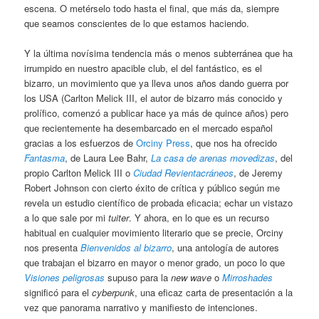
escena. O metérselo todo hasta el final, que más da, siempre
que seamos conscientes de lo que estamos haciendo.
Y la última novísima tendencia más o menos subterránea que ha
irrumpido en nuestro apacible club, el del fantástico, es el
bizarro, un movimiento que ya lleva unos años dando guerra por
los USA (Carlton Melick III, el autor de bizarro más conocido y
prolífico, comenzó a publicar hace ya más de quince años) pero
que recientemente ha desembarcado en el mercado español
gracias a los esfuerzos de
Orciny Press
, que nos ha ofrecido
Fantasma
, de Laura Lee Bahr,
La casa de arenas movedizas
, del
propio Carlton Melick III o
Ciudad Revientacráneos
, de Jeremy
Robert Johnson con cierto éxito de crítica y público según me
revela un estudio científico de probada eficacia; echar un vistazo
a lo que sale por mi
tuiter
. Y ahora, en lo que es un recurso
habitual en cualquier movimiento literario que se precie, Orciny
nos presenta
Bienvenidos al bizarro
, una antología de autores
que trabajan el bizarro en mayor o menor grado, un poco lo que
Visiones peligrosas
supuso para la
new wave
o
Mirroshades
significó para el
cyberpunk
, una eficaz carta de presentación a la
vez que panorama narrativo y manifiesto de intenciones.