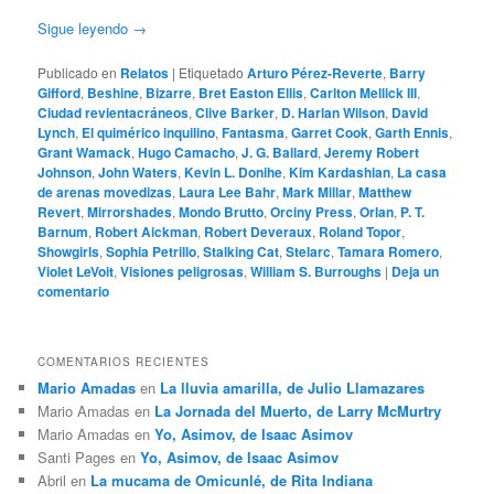
Sigue leyendo
→
Publicado en
Relatos
|
Etiquetado
Arturo Pérez-Reverte
,
Barry
Gifford
,
Beshine
,
Bizarre
,
Bret Easton Ellis
,
Carlton Mellick III
,
Ciudad revientacráneos
,
Clive Barker
,
D. Harlan Wilson
,
David
Lynch
,
El quimérico inquilino
,
Fantasma
,
Garret Cook
,
Garth Ennis
,
Grant Wamack
,
Hugo Camacho
,
J. G. Ballard
,
Jeremy Robert
Johnson
,
John Waters
,
Kevin L. Donihe
,
Kim Kardashian
,
La casa
de arenas movedizas
,
Laura Lee Bahr
,
Mark Millar
,
Matthew
Revert
,
Mirrorshades
,
Mondo Brutto
,
Orciny Press
,
Orlan
,
P. T.
Barnum
,
Robert Aickman
,
Robert Deveraux
,
Roland Topor
,
Showgirls
,
Sophia Petrillo
,
Stalking Cat
,
Stelarc
,
Tamara Romero
,
Violet LeVoit
,
Visiones peligrosas
,
William S. Burroughs
|
Deja un
comentario
COMENTARIOS RECIENTES
Mario Amadas
en
La lluvia amarilla, de Julio Llamazares
Mario Amadas
en
La Jornada del Muerto, de Larry McMurtry
Mario Amadas
en
Yo, Asimov, de Isaac Asimov
Santi Pages
en
Yo, Asimov, de Isaac Asimov
Abril
en
La mucama de Omicunlé, de Rita Indiana