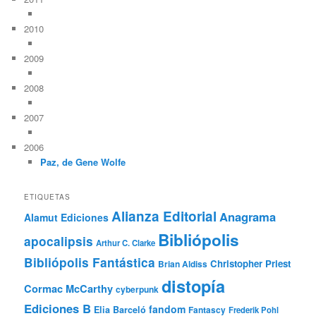
2010
2009
2008
2007
2006
Paz, de Gene Wolfe
ETIQUETAS
Alianza Editorial
Anagrama
Alamut Ediciones
Bibliópolis
apocalipsis
Arthur C. Clarke
Bibliópolis Fantástica
Christopher Priest
Brian Aldiss
distopía
Cormac McCarthy
cyberpunk
Ediciones B
fandom
Elia Barceló
Fantascy
Frederik Pohl