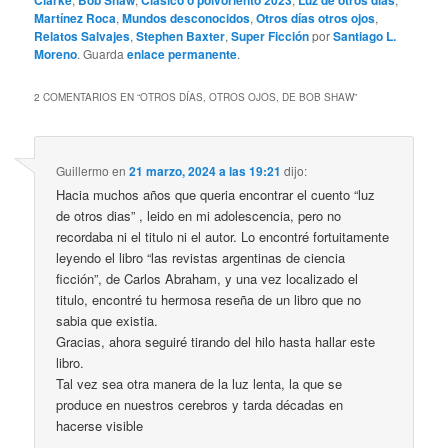
Martínez Roca
,
Mundos desconocidos
,
Otros días otros ojos
,
Relatos Salvajes
,
Stephen Baxter
,
Super Ficción
por
Santiago L.
Moreno
. Guarda
enlace permanente
.
2 COMENTARIOS EN “
OTROS DÍAS, OTROS OJOS, DE BOB SHAW
”
Guillermo
en
21 marzo, 2024 a las 19:21
dijo:
Hacia muchos años que queria encontrar el cuento “luz
de otros dias” , leido en mi adolescencia, pero no
recordaba ni el titulo ni el autor. Lo encontré fortuitamente
leyendo el libro “las revistas argentinas de ciencia
ficción”, de Carlos Abraham, y una vez localizado el
titulo, encontré tu hermosa reseña de un libro que no
sabia que existia.
Gracias, ahora seguiré tirando del hilo hasta hallar este
libro.
Tal vez sea otra manera de la luz lenta, la que se
produce en nuestros cerebros y tarda décadas en
hacerse visible