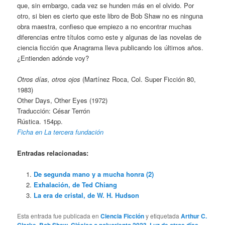
que, sin embargo, cada vez se hunden más en el olvido. Por
otro, si bien es cierto que este libro de Bob Shaw no es ninguna
obra maestra, confieso que empiezo a no encontrar muchas
diferencias entre títulos como este y algunas de las novelas de
ciencia ficción que Anagrama lleva publicando los últimos años.
¿Entienden adónde voy?
Otros días, otros ojos
(Martínez Roca, Col. Super Ficción 80,
1983)
Other Days, Other Eyes (1972)
Traducción: César Terrón
Rústica. 154pp.
Ficha en La tercera fundación
Entradas relacionadas:
De segunda mano y a mucha honra (2)
Exhalación, de Ted Chiang
La era de cristal, de W. H. Hudson
Esta entrada fue publicada en
Ciencia Ficción
y etiquetada
Arthur C.
Clarke
,
Bob Shaw
,
Clásico o polvoriento 2023
,
Luz de otros días
,