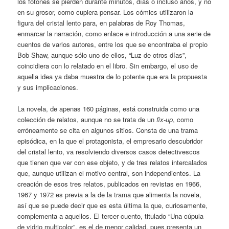
los fotones se pierden durante minutos, días o incluso años, y no
en su grosor, como cupiera pensar. Los cómics utilizaron la
figura del cristal lento para, en palabras de Roy Thomas,
enmarcar la narración, como enlace e introducción a una serie de
cuentos de varios autores, entre los que se encontraba el propio
Bob Shaw, aunque sólo uno de ellos, “Luz de otros días”,
coincidiera con lo relatado en el libro. Sin embargo, el uso de
aquella idea ya daba muestra de lo potente que era la propuesta
y sus implicaciones.
La novela, de apenas 160 páginas, está construida como una
colección de relatos, aunque no se trata de un
fix-up
, como
erróneamente se cita en algunos sitios. Consta de una trama
episódica, en la que el protagonista, el empresario descubridor
del cristal lento, va resolviendo diversos casos detectivescos
que tienen que ver con ese objeto, y de tres relatos intercalados
que, aunque utilizan el motivo central, son independientes. La
creación de esos tres relatos, publicados en revistas en 1966,
1967 y 1972 es previa a la de la trama que alimenta la novela,
así que se puede decir que es esta última la que, curiosamente,
complementa a aquellos. El tercer cuento, titulado “Una cúpula
de vidrio multicolor”, es el de menor calidad, pues presenta un