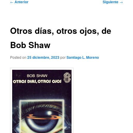
Navegación
←
Anterior
Siguiente
→
de
entradas
Otros días, otros ojos, de
Bob Shaw
Posted on
25 diciembre, 2023
por
Santiago L. Moreno