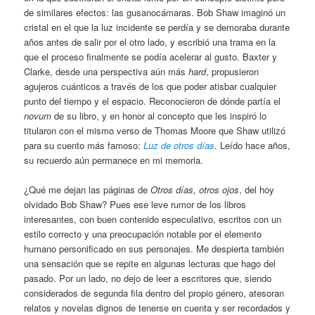
de similares efectos: las gusanocámaras. Bob Shaw imaginó un
cristal en el que la luz incidente se perdía y se demoraba durante
años antes de salir por el otro lado, y escribió una trama en la
que el proceso finalmente se podía acelerar al gusto. Baxter y
Clarke, desde una perspectiva aún más
hard
, propusieron
agujeros cuánticos a través de los que poder atisbar cualquier
punto del tiempo y el espacio. Reconocieron de dónde partía el
novum
de su libro, y en honor al concepto que les inspiró lo
titularon con el mismo verso de Thomas Moore que Shaw utilizó
para su cuento más famoso:
Luz de otros días
. Leído hace años,
su recuerdo aún permanece en mi memoria.
¿Qué me dejan las páginas de
Otros días, otros ojos
, del hoy
olvidado Bob Shaw? Pues ese leve rumor de los libros
interesantes, con buen contenido especulativo, escritos con un
estilo correcto y una preocupación notable por el elemento
humano personificado en sus personajes. Me despierta también
una sensación que se repite en algunas lecturas que hago del
pasado. Por un lado, no dejo de leer a escritores que, siendo
considerados de segunda fila dentro del propio género, atesoran
relatos y novelas dignos de tenerse en cuenta y ser recordados y