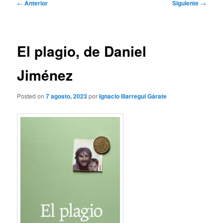
Navegación
←
Anterior
Siguiente
→
de
entradas
El plagio, de Daniel
Jiménez
Posted on
7 agosto, 2023
por
Ignacio Illarregui Gárate