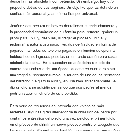
desde la más absoluta incompetencia. Sin embargo, hay otro
propósito detrás de sus páginas. Un objetivo que las dota de un
sentido más personal y, al mismo tiempo, universal.
Jiménez desmenuza en breves dentelladas el endeudamiento y
la precariedad económica de su familia para, primero, grabar un
piloto para TVE y, después, sufragar el proceso judicial y
reclamar la autoría usurpada. Regalos de Navidad en forma de
pagarés; llamadas de teléfono pagadas en función de quién la
hubiera hecho; ingresos puestos en un fondo común para sacar
adelante la casa… Esta sucesión de anécdotas a modo de
cuadro costumbrista de una época palidece en cuanto explota
una tragedia inconmensurable: la muerte de una de las hermanas
del narrador. Se quitó la vida y, en una idea abracadabrante, le
dio un giro a su suicidio pensando que sus padres al menos
podrían sacar un dinero de esta pérdida.
Esta serie de recuerdos se intercala con vivencias más
recientes. Algunas giran alrededor de la obsesión del padre por
contar los entresijos del plagio una vez perdido el primer juicio,
en el proceso de dirimir un nuevo proceso contra el abogado que
les representó. Sin embargo, también aparecen otros que atañen