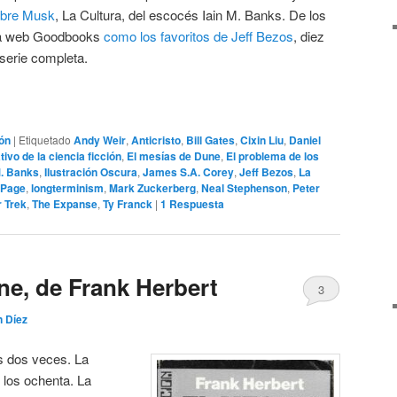
obre Musk
, La Cultura, del escocés Iain M. Banks. De los
 la web Goodbooks
como los favoritos de Jeff Bezos
, diez
 serie completa.
ión
|
Etiquetado
Andy Weir
,
Anticristo
,
Bill Gates
,
Cixin Liu
,
Daniel
ivo de la ciencia ficción
,
El mesías de Dune
,
El problema de los
M. Banks
,
Ilustración Oscura
,
James S.A. Corey
,
Jeff Bezos
,
La
 Page
,
longterminism
,
Mark Zuckerberg
,
Neal Stephenson
,
Peter
r Trek
,
The Expanse
,
Ty Franck
|
1
Respuesta
ne, de Frank Herbert
3
n Díez
s dos veces. La
n los ochenta. La