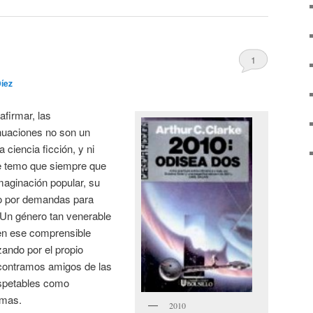
1
Díez
afirmar, las
nuaciones no son un
ciencia ficción, y ni
Me temo que siempre que
maginación popular, su
o por demandas para
 Un género tan venerable
 en ese comprensible
ndo por el propio
ncontramos amigos de las
espetables como
umas.
2010