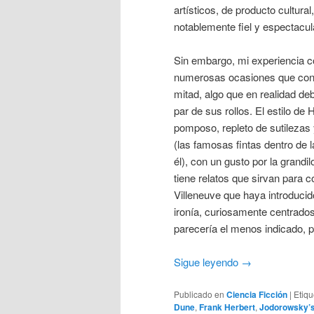
artísticos, de producto cultura
notablemente fiel y espectacul
Sin embargo, mi experiencia con
numerosas ocasiones que co
mitad, algo que en realidad de
par de sus rollos. El estilo d
pomposo, repleto de sutilezas 
(las famosas fintas dentro de l
él), con un gusto por la grandi
tiene relatos que sirvan para
Villeneuve que haya introduci
ironía, curiosamente centrados
parecería el menos indicado, 
Sigue leyendo
→
Publicado en
Ciencia Ficción
|
Etiq
Dune
,
Frank Herbert
,
Jodorowsky’