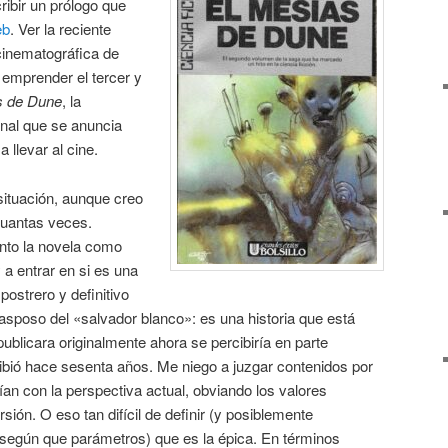
ribir un prólogo que
eb
. Ver la reciente
 cinematográfica de
emprender el tercer y
s de Dune
, la
inal que se anuncia
 llevar al cine.
situación, aunque creo
cuantas veces.
anto la novela como
 a entrar en si es una
postrero y definitivo
asposo del «salvador blanco»: es una historia que está
ublicara originalmente ahora se percibiría en parte
ibió hace sesenta años. Me niego a juzgar contenidos por
ían con la perspectiva actual, obviando los valores
rsión. O eso tan difícil de definir (y posiblemente
 según que parámetros) que es la épica. En términos