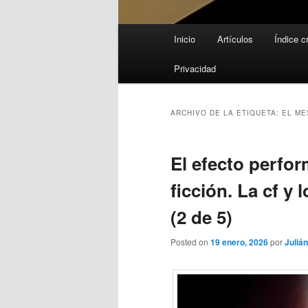
Menú
Inicio
Artículos
Índice c
principal
Privacidad
ARCHIVO DE LA ETIQUETA:
EL ME
El efecto perfor
ficción. La cf y
(2 de 5)
Posted on
19 enero, 2026
por
Julián