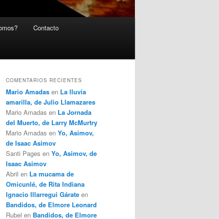
somos?
Contacto
COMENTARIOS RECIENTES
Mario Amadas
en
La lluvia
amarilla, de Julio Llamazares
Mario Amadas
en
La Jornada
del Muerto, de Larry McMurtry
Mario Amadas
en
Yo, Asimov,
de Isaac Asimov
Santi Pages
en
Yo, Asimov, de
Isaac Asimov
Abril
en
La mucama de
Omicunlé, de Rita Indiana
Ignacio Illarregui Gárate
en
Bandidos, de Elmore Leonard
Rubel
en
Bandidos, de Elmore