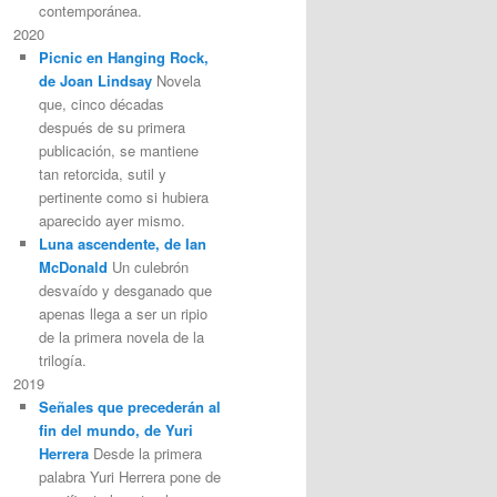
contemporánea.
2020
Picnic en Hanging Rock,
de Joan Lindsay
Novela
que, cinco décadas
después de su primera
publicación, se mantiene
tan retorcida, sutil y
pertinente como si hubiera
aparecido ayer mismo.
Luna ascendente, de Ian
McDonald
Un culebrón
desvaído y desganado que
apenas llega a ser un ripio
de la primera novela de la
trilogía.
2019
Señales que precederán al
fin del mundo, de Yuri
Herrera
Desde la primera
palabra Yuri Herrera pone de