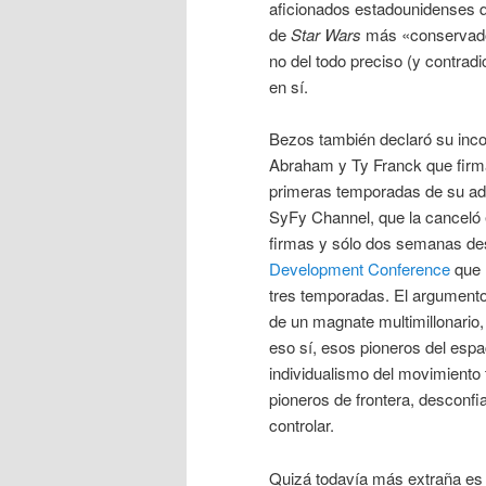
aficionados estadounidenses 
de
Star Wars
más «conservador
no del todo preciso (y contrad
en sí.
Bezos también declaró su inco
Abraham y Ty Franck que firm
primeras temporadas de su ada
SyFy Channel, que la canceló 
firmas y sólo dos semanas d
Development Conference
que l
tres temporadas. El argumento
de un magnate multimillonario,
eso sí, esos pioneros del espac
individualismo del movimiento
pioneros de frontera, desconfia
controlar.
Quizá todavía más extraña es l