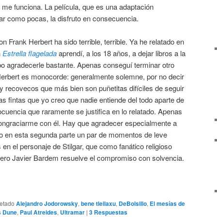
l, me funciona. La película, que es una adaptación
ar como pocas, la disfruto en consecuencia.
 Frank Herbert ha sido terrible, terrible. Ya he relatado en
n
Estrella flagelada
aprendí, a los 18 años, a dejar libros a la
bo agradecerle bastante. Apenas conseguí terminar otro
e Herbert es monocorde: generalmente solemne, por no decir
y recovecos que más bien son puñetitas difíciles de seguir
as fintas que yo creo que nadie entiende del todo aparte de
locuencia que raramente se justifica en lo relatado. Apenas
 congraciarme con él. Hay que agradecer especialmente a
do en esta segunda parte un par de momentos de leve
 en el personaje de Stilgar, que como fanático religioso
pero Javier Bardem resuelve el compromiso con solvencia.
uetado
Alejandro Jodorowsky
,
bene tleilaxu
,
DeBolsillo
,
El mesías de
s Dune
,
Paul Atreides
,
Ultramar
|
3
Respuestas