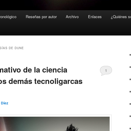
ronológico
Reseñas por autor
Archivo
Enlaces
¿Quiénes 
SÍAS DE DUNE
mativo de la ciencia
1
 los demás tecnoligarcas
 Díez