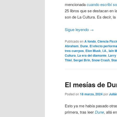
mencionada
cuando escribí s
25 libros que se destacan en
son de La Cultura. Es decir, la
Sigue leyendo
→
Publicado en
A fondo
,
Ciencia Ficc
Abraham
,
Dune
,
El efecto performat
tres cuerpos
,
Elon Musk
,
I.A.
,
Iain 
Cultura
,
La era del diamante
,
Larry
Thiel
,
Sergei Brin
,
Snow Crash
,
Sta
El mesías de Du
Posted on
18 marzo, 2024
por
Juliá
Esto ya me había pasado otra
primera, tras leer
Dune
, allá e