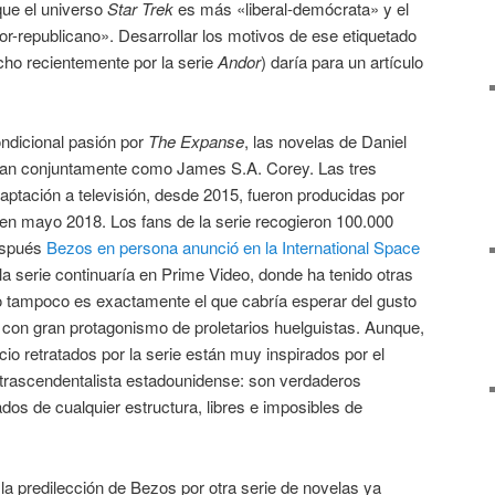
que el universo
Star Trek
es más «liberal-demócrata» y el
-republicano». Desarrollar los motivos de ese etiquetado
icho recientemente por la serie
Andor
) daría para un artículo
ndicional pasión por
The Expanse
, las novelas de Daniel
an conjuntamente como James S.A. Corey. Las tres
ptación a televisión, desde 2015, fueron producidas por
en mayo 2018. Los fans de la serie recogieron 100.000
espués
Bezos en persona anunció en la International Space
a serie continuaría en Prime Video, donde ha tenido otras
 tampoco es exactamente el que cabría esperar del gusto
 con gran protagonismo de proletarios huelguistas. Aunque,
io retratados por la serie están muy inspirados por el
 trascendentalista estadounidense: son verdaderos
dos de cualquier estructura, libres e imposibles de
a predilección de Bezos por otra serie de novelas ya