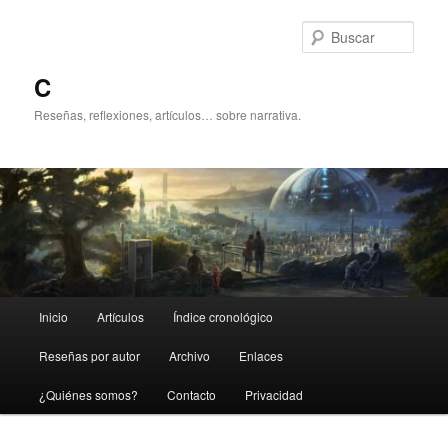
Ir
al
Busc
contenido
principal
C
Reseñas, reflexiones, artículos… sobre narrativa.
Menú
Inicio
Artículos
Índice cronológico
principal
Reseñas por autor
Archivo
Enlaces
¿Quiénes somos?
Contacto
Privacidad