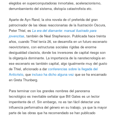
elegidos en supercomputadoras inmortales, aceleracionismo,
derrumbamiento del sistema, distopía catastrofista etc.
Aparte de Ayn Rand, la otra novela de cf preferida del gran
patrocinador de las ideas reaccionarias de la Ilustración Oscura,
Peter Thiel, es
La era del diamante: manual ilustrado para
jovencitas
, también de Neal Stephenson. Publicada hace treinta
años, cuando Thiel tenía 26, se desarrolla en un futuro escenario
neovictoriano, con estructuras sociales rígidas de enorme
desigualdad clasista, donde los inversores de capital riesgo son
la oligarquía dominante. La importancia de la nanotecnología en
ese escenario es también capital, algo igualmente muy del gusto
de Thiel, aficionado a dar
conferencias sobre la llegada del
Anticristo
, que
incluso ha dicho alguna vez
que se ha encarnado
en Greta Thunberg.
Para terminar con los grandes nombres del panorama
tecnológico es inevitable señalar que Bill Gates es un lector
impenitente de cf. Sin embargo, no es tan fácil detectar una
influencia performativa del género en su trabajo, ya que la mayor
parte de las obras que ha recomendado se han publicado