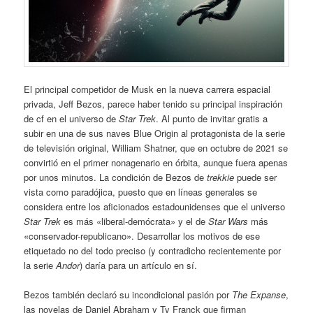
El principal competidor de Musk en la nueva carrera espacial
privada, Jeff Bezos, parece haber tenido su principal inspiración
de cf en el universo de
Star Trek
. Al punto de invitar gratis a
subir en una de sus naves Blue Origin al protagonista de la serie
de televisión original, William Shatner, que en octubre de 2021 se
convirtió en el primer nonagenario en órbita, aunque fuera apenas
por unos minutos. La condición de Bezos de
trekkie
puede ser
vista como paradójica, puesto que en líneas generales se
considera entre los aficionados estadounidenses que el universo
Star Trek
es más «liberal-demócrata» y el de
Star Wars
más
«conservador-republicano». Desarrollar los motivos de ese
etiquetado no del todo preciso (y contradicho recientemente por
la serie
Andor
) daría para un artículo en sí.
Bezos también declaró su incondicional pasión por
The Expanse
,
las novelas de Daniel Abraham y Ty Franck que firman