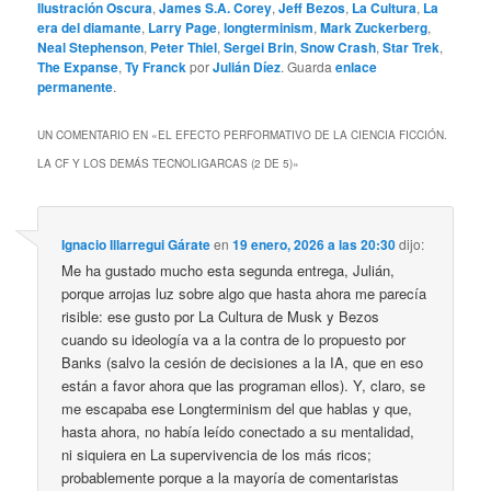
Ilustración Oscura
,
James S.A. Corey
,
Jeff Bezos
,
La Cultura
,
La
era del diamante
,
Larry Page
,
longterminism
,
Mark Zuckerberg
,
Neal Stephenson
,
Peter Thiel
,
Sergei Brin
,
Snow Crash
,
Star Trek
,
The Expanse
,
Ty Franck
por
Julián Díez
. Guarda
enlace
permanente
.
UN COMENTARIO EN «
EL EFECTO PERFORMATIVO DE LA CIENCIA FICCIÓN.
LA CF Y LOS DEMÁS TECNOLIGARCAS (2 DE 5)
»
Ignacio Illarregui Gárate
en
19 enero, 2026 a las 20:30
dijo:
Me ha gustado mucho esta segunda entrega, Julián,
porque arrojas luz sobre algo que hasta ahora me parecía
risible: ese gusto por La Cultura de Musk y Bezos
cuando su ideología va a la contra de lo propuesto por
Banks (salvo la cesión de decisiones a la IA, que en eso
están a favor ahora que las programan ellos). Y, claro, se
me escapaba ese Longterminism del que hablas y que,
hasta ahora, no había leído conectado a su mentalidad,
ni siquiera en La supervivencia de los más ricos;
probablemente porque a la mayoría de comentaristas