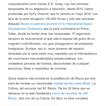
conjuntamente como James S.A. Corey. Las tres primeras
temporadas de su adaptación a televisión, desde 2015, fueron
producidas por SyFy Channel, que la canceló en mayo 2018. Los
fans de la serie recogieron 100.000 firmas y sólo dos semanas
después
Bezos en persona anunció en la International Space
Development Conference
que la serie continuaría en Prime
Video, donde ha tenido otras tres temporadas. El argumento
tampoco es exactamente el que cabría esperar del gusto de un
magnate multimillonario, con gran protagonismo de proletarios
huelguistas. Aunque, eso sí, esos pioneros del espacio
retratados por la serie están muy inspirados por el individualismo
del movimiento trascendentalista estadounidense: son
verdaderos pioneros de frontera, desconfiados de cualquier
estructura, libres e imposibles de controlar.
Quizá todavía más extraña es la predilección de Bezos por otra
serie de novelas ya mencionada
cuando escribí sobre Musk
, La
Cultura, del escocés Iain M. Banks. De los 25 libros que se
destacan en la web Goodbooks
como los favoritos de Jeff
Bezos
, diez son de La Cultura. Es decir, la serie completa.