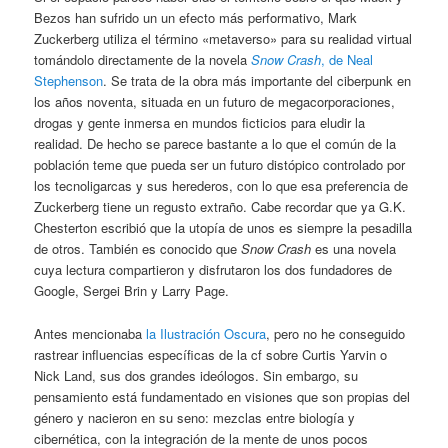
Bezos han sufrido un un efecto más performativo, Mark
Zuckerberg utiliza el término «metaverso» para su realidad virtual
tomándolo directamente de la novela
Snow Crash
, de Neal
Stephenson
. Se trata de la obra más importante del ciberpunk en
los años noventa, situada en un futuro de megacorporaciones,
drogas y gente inmersa en mundos ficticios para eludir la
realidad. De hecho se parece bastante a lo que el común de la
población teme que pueda ser un futuro distópico controlado por
los tecnoligarcas y sus herederos, con lo que esa preferencia de
Zuckerberg tiene un regusto extraño. Cabe recordar que ya G.K.
Chesterton escribió que la utopía de unos es siempre la pesadilla
de otros. También es conocido que
Snow Crash
es una novela
cuya lectura compartieron y disfrutaron los dos fundadores de
Google, Sergei Brin y Larry Page.
Antes mencionaba
la Ilustración Oscura
, pero no he conseguido
rastrear influencias específicas de la cf sobre Curtis Yarvin o
Nick Land, sus dos grandes ideólogos. Sin embargo, su
pensamiento está fundamentado en visiones que son propias del
género y nacieron en su seno: mezclas entre biología y
cibernética, con la integración de la mente de unos pocos