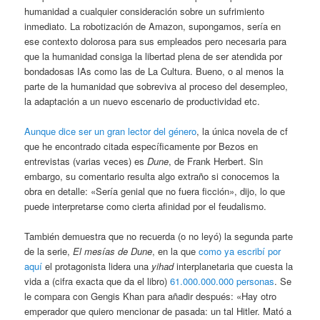
humanidad a cualquier consideración sobre un sufrimiento
inmediato. La robotización de Amazon, supongamos, sería en
ese contexto dolorosa para sus empleados pero necesaria para
que la humanidad consiga la libertad plena de ser atendida por
bondadosas IAs como las de La Cultura. Bueno, o al menos la
parte de la humanidad que sobreviva al proceso del desempleo,
la adaptación a un nuevo escenario de productividad etc.
Aunque dice ser un gran lector del género
, la única novela de cf
que he encontrado citada específicamente por Bezos en
entrevistas (varias veces) es
Dune
, de Frank Herbert. Sin
embargo, su comentario resulta algo extraño si conocemos la
obra en detalle: «Sería genial que no fuera ficción», dijo, lo que
puede interpretarse como cierta afinidad por el feudalismo.
También demuestra que no recuerda (o no leyó) la segunda parte
de la serie,
El mesías de Dune
, en la que
como ya escribí por
aquí
el protagonista lidera una
yihad
interplanetaria que cuesta la
vida a (cifra exacta que da el libro)
61.000.000.000 personas
. Se
le compara con Gengis Khan para añadir después: «Hay otro
emperador que quiero mencionar de pasada: un tal Hitler. Mató a