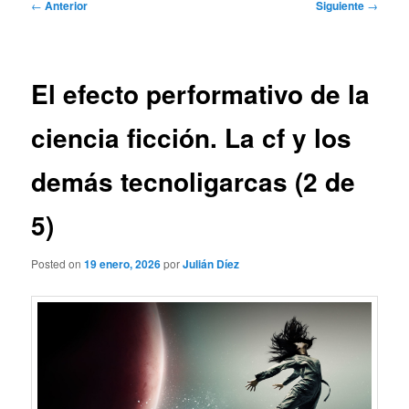
Navegación
←
Anterior
Siguiente
→
de
entradas
El efecto performativo de la
ciencia ficción. La cf y los
demás tecnoligarcas (2 de
5)
Posted on
19 enero, 2026
por
Julián Díez