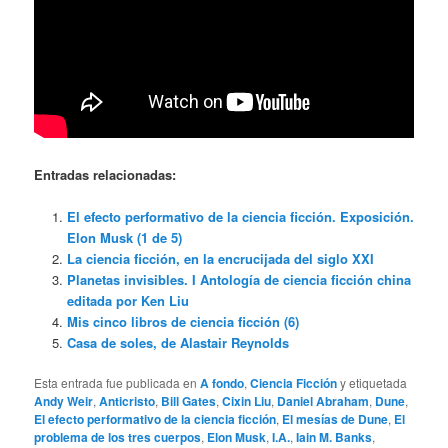
Entradas relacionadas:
El efecto performativo de la ciencia ficción. Exposición.
Elon Musk (1 de 5)
La ciencia ficción, en la encrucijada del siglo XXI
Planetas invisibles. I Antología de ciencia ficción china
editada por Ken Liu
Mis cinco libros de ciencia ficción (6)
Casa de soles, de Alastair Reynolds
Esta entrada fue publicada en
A fondo
,
Ciencia Ficción
y etiquetada
Andy Weir
,
Anticristo
,
Bill Gates
,
Cixin Liu
,
Daniel Abraham
,
Dune
,
El efecto performativo de la ciencia ficción
,
El mesías de Dune
,
El
problema de los tres cuerpos
,
Elon Musk
,
I.A.
,
Iain M. Banks
,