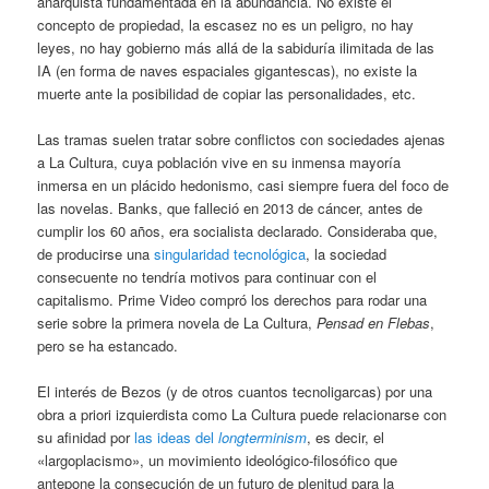
anarquista fundamentada en la abundancia. No existe el
concepto de propiedad, la escasez no es un peligro, no hay
leyes, no hay gobierno más allá de la sabiduría ilimitada de las
IA (en forma de naves espaciales gigantescas), no existe la
muerte ante la posibilidad de copiar las personalidades, etc.
Las tramas suelen tratar sobre conflictos con sociedades ajenas
a La Cultura, cuya población vive en su inmensa mayoría
inmersa en un plácido hedonismo, casi siempre fuera del foco de
las novelas. Banks, que falleció en 2013 de cáncer, antes de
cumplir los 60 años, era socialista declarado. Consideraba que,
de producirse una
singularidad tecnológica
, la sociedad
consecuente no tendría motivos para continuar con el
capitalismo. Prime Video compró los derechos para rodar una
serie sobre la primera novela de La Cultura,
Pensad en Flebas
,
pero se ha estancado.
El interés de Bezos (y de otros cuantos tecnoligarcas) por una
obra a priori izquierdista como La Cultura puede relacionarse con
su afinidad por
las ideas del
longterminism
, es decir, el
«largoplacismo», un movimiento ideológico-filosófico que
antepone la consecución de un futuro de plenitud para la