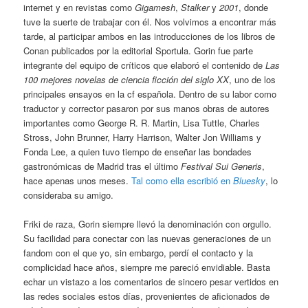
internet y en revistas como
Gigamesh
,
Stalker
y
2001
, donde
tuve la suerte de trabajar con él. Nos volvimos a encontrar más
tarde, al participar ambos en las introducciones de los libros de
Conan publicados por la editorial Sportula. Gorin fue parte
integrante del equipo de críticos que elaboró el contenido de
Las
100 mejores novelas de ciencia ficción del siglo XX
, uno de los
principales ensayos en la cf española. Dentro de su labor como
traductor y corrector pasaron por sus manos obras de autores
importantes como George R. R. Martin, Lisa Tuttle, Charles
Stross, John Brunner, Harry Harrison, Walter Jon Williams y
Fonda Lee, a quien tuvo tiempo de enseñar las bondades
gastronómicas de Madrid tras el último
Festival Sui Generis
,
hace apenas unos meses.
Tal como ella escribió en
Bluesky
, lo
consideraba su amigo.
Friki de raza, Gorin siempre llevó la denominación con orgullo.
Su facilidad para conectar con las nuevas generaciones de un
fandom con el que yo, sin embargo, perdí el contacto y la
complicidad hace años, siempre me pareció envidiable. Basta
echar un vistazo a los comentarios de sincero pesar vertidos en
las redes sociales estos días, provenientes de aficionados de