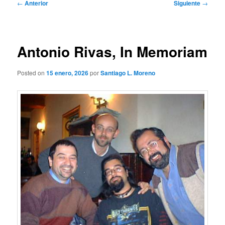
Navegación
←
Anterior
Siguiente
→
de
entradas
Antonio Rivas, In Memoriam
Posted on
15 enero, 2026
por
Santiago L. Moreno