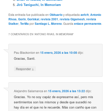
Jirō Taniguchi, In Memoriam
Esta entrada fue publicada en
Obituario
y etiquetada
aefcft
,
Antonio
Rivas
,
Gorin
,
Gorinkai
,
revista 2001
,
revista Gigamesh
,
revista
Stalker
,
TerMa
por
Santiago L. Moreno
. Guarda
enlace permanente
.
7 COMENTARIOS EN “
ANTONIO RIVAS, IN MEMORIAM
”
Pau Blackonion
en
15 enero, 2026 a las 10:08
dijo:
Gracias, Santi.
↓
Responder
Alejandro Salamanca
en
15 enero, 2026 a las 13:22
dijo:
Gracias. Yo no soy capáz de expresarme así, pero mis
sentimientos son los mismos y desde que sucedió no
hay día en el que no le recuerde. Más con cariño que con