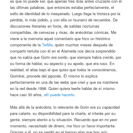
es que no puede ser, que apenas tres días antes cruzaste con él
las últimas palabras, que entonces estaba perfectamente, el
sello de identidad de lo inesperado. Luego llega la tristeza por la
pérdida, lo más jodido, y con ella un tsunami de recuerdos. De
discusiones literarias en foros, de salidas nocturnas
compartidas, de cervezas y risas, de anécdotas cómicas. Me
viene a la memoria aquel comentario que hizo un histórico
componente de la
TerMa
, quien muchos meses después de
compartir tertulia con él en el Alameda nos decía sorprendido
que no sabía que Gorin era sordo, que siempre había creído, por
su forma de hablar, su aspecto y su apodo, que era ruso. En
realidad, el alias bajo el que quiso que todos le conociéramos,
Gorinkai, procede del japonés. Él mismo lo explica
perfectamente en una de las webs que creó y que se mantiene
en la red desde 1998. Quien quiera leerle hablar de sí mismo
hace casi 30 años,
allí puede hacerlo
.
Más allá de la anécdota, lo relevante de Gorin era su capacidad
para calarte, su disponibilidad para la charla, el interés por su
gente, siempre atento a tu situación. Recuerdo que en mi peor
momento, necesitado de dinero, me hizo un favor importante.
Gracias a él, no se perdió en el tiempo algo que hoy aún