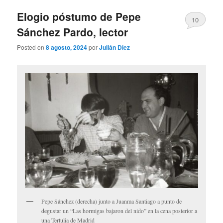
Elogio póstumo de Pepe
10
Sánchez Pardo, lector
Posted on
8 agosto, 2024
por
Julián Díez
Pepe Sánchez (derecha) junto a Juanma Santiago a punto de
degustar un “Las hormigas bajaron del nido” en la cena posterior a
una Tertulia de Madrid