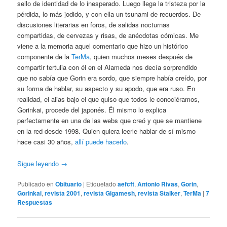
sello de identidad de lo inesperado. Luego llega la tristeza por la
pérdida, lo más jodido, y con ella un tsunami de recuerdos. De
discusiones literarias en foros, de salidas nocturnas
compartidas, de cervezas y risas, de anécdotas cómicas. Me
viene a la memoria aquel comentario que hizo un histórico
componente de la
TerMa
, quien muchos meses después de
compartir tertulia con él en el Alameda nos decía sorprendido
que no sabía que Gorin era sordo, que siempre había creído, por
su forma de hablar, su aspecto y su apodo, que era ruso. En
realidad, el alias bajo el que quiso que todos le conociéramos,
Gorinkai, procede del japonés. Él mismo lo explica
perfectamente en una de las webs que creó y que se mantiene
en la red desde 1998. Quien quiera leerle hablar de sí mismo
hace casi 30 años,
allí puede hacerlo
.
Sigue leyendo
→
Publicado en
Obituario
|
Etiquetado
aefcft
,
Antonio Rivas
,
Gorin
,
Gorinkai
,
revista 2001
,
revista Gigamesh
,
revista Stalker
,
TerMa
|
7
Respuestas