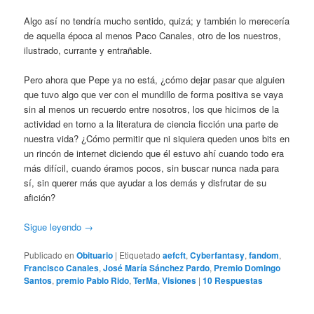
Algo así no tendría mucho sentido, quizá; y también lo merecería
de aquella época al menos Paco Canales, otro de los nuestros,
ilustrado, currante y entrañable.
Pero ahora que Pepe ya no está, ¿cómo dejar pasar que alguien
que tuvo algo que ver con el mundillo de forma positiva se vaya
sin al menos un recuerdo entre nosotros, los que hicimos de la
actividad en torno a la literatura de ciencia ficción una parte de
nuestra vida? ¿Cómo permitir que ni siquiera queden unos bits en
un rincón de internet diciendo que él estuvo ahí cuando todo era
más difícil, cuando éramos pocos, sin buscar nunca nada para
sí, sin querer más que ayudar a los demás y disfrutar de su
afición?
Sigue leyendo
→
Publicado en
Obituario
|
Etiquetado
aefcft
,
Cyberfantasy
,
fandom
,
Francisco Canales
,
José María Sánchez Pardo
,
Premio Domingo
Santos
,
premio Pablo Rido
,
TerMa
,
Visiones
|
10
Respuestas