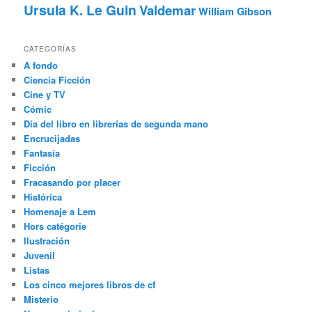
Ursula K. Le Guin
Valdemar
William Gibson
CATEGORÍAS
A fondo
Ciencia Ficción
Cine y TV
Cómic
Día del libro en librerías de segunda mano
Encrucijadas
Fantasía
Ficción
Fracasando por placer
Histórica
Homenaje a Lem
Hors catégorie
Ilustración
Juvenil
Listas
Los cinco mejores libros de cf
Misterio