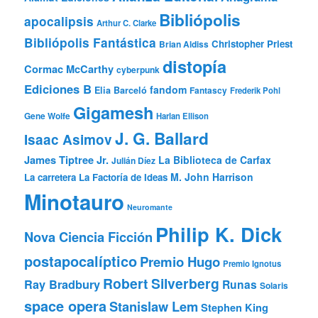
Bibliópolis
apocalipsis
Arthur C. Clarke
Bibliópolis Fantástica
Christopher Priest
Brian Aldiss
distopía
Cormac McCarthy
cyberpunk
Ediciones B
fandom
Elia Barceló
Fantascy
Frederik Pohl
Gigamesh
Gene Wolfe
Harlan Ellison
J. G. Ballard
Isaac Asimov
James Tiptree Jr.
La Biblioteca de Carfax
Julián Díez
M. John Harrison
La carretera
La Factoría de Ideas
Minotauro
Neuromante
Philip K. Dick
Nova Ciencia Ficción
postapocalíptico
Premio Hugo
Premio Ignotus
Robert Silverberg
Ray Bradbury
Runas
Solaris
space opera
Stanislaw Lem
Stephen King