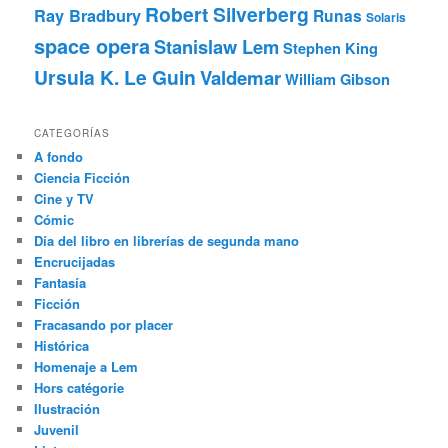
Robert Silverberg
Ray Bradbury
Runas
Solaris
space opera
Stanislaw Lem
Stephen King
Ursula K. Le Guin
Valdemar
William Gibson
CATEGORÍAS
A fondo
Ciencia Ficción
Cine y TV
Cómic
Día del libro en librerías de segunda mano
Encrucijadas
Fantasía
Ficción
Fracasando por placer
Histórica
Homenaje a Lem
Hors catégorie
Ilustración
Juvenil