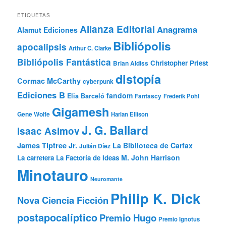
ETIQUETAS
Alianza Editorial
Anagrama
Alamut Ediciones
Bibliópolis
apocalipsis
Arthur C. Clarke
Bibliópolis Fantástica
Christopher Priest
Brian Aldiss
distopía
Cormac McCarthy
cyberpunk
Ediciones B
fandom
Elia Barceló
Fantascy
Frederik Pohl
Gigamesh
Gene Wolfe
Harlan Ellison
J. G. Ballard
Isaac Asimov
James Tiptree Jr.
La Biblioteca de Carfax
Julián Díez
M. John Harrison
La carretera
La Factoría de Ideas
Minotauro
Neuromante
Philip K. Dick
Nova Ciencia Ficción
postapocalíptico
Premio Hugo
Premio Ignotus