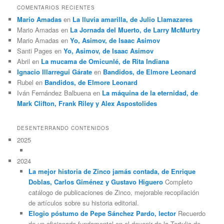
COMENTARIOS RECIENTES
Mario Amadas
en
La lluvia amarilla, de Julio Llamazares
Mario Amadas
en
La Jornada del Muerto, de Larry McMurtry
Mario Amadas
en
Yo, Asimov, de Isaac Asimov
Santi Pages
en
Yo, Asimov, de Isaac Asimov
Abril
en
La mucama de Omicunlé, de Rita Indiana
Ignacio Illarregui Gárate
en
Bandidos, de Elmore Leonard
Rubel
en
Bandidos, de Elmore Leonard
Iván Fernández Balbuena
en
La máquina de la eternidad, de
Mark Clifton, Frank Riley y Alex Aspostolides
DESENTERRANDO CONTENIDOS
2025
2024
La mejor historia de Zinco jamás contada, de Enrique
Doblas, Carlos Giménez y Gustavo Higuero
Completo
catálogo de publicaciones de Zinco, mejorable recopilación
de artículos sobre su historia editorial.
Elogio póstumo de Pepe Sánchez Pardo, lector
Recuerdo
de un aficionado fundamental en el devenir de la Tertulia de