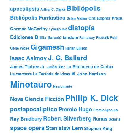
Bibliópolis
apocalipsis
Arthur C. Clarke
Bibliópolis Fantástica
Christopher Priest
Brian Aldiss
distopía
Cormac McCarthy
cyberpunk
Ediciones B
fandom
Elia Barceló
Fantascy
Frederik Pohl
Gigamesh
Gene Wolfe
Harlan Ellison
J. G. Ballard
Isaac Asimov
James Tiptree Jr.
La Biblioteca de Carfax
Julián Díez
M. John Harrison
La carretera
La Factoría de Ideas
Minotauro
Neuromante
Philip K. Dick
Nova Ciencia Ficción
postapocalíptico
Premio Hugo
Premio Ignotus
Robert Silverberg
Ray Bradbury
Runas
Solaris
space opera
Stanislaw Lem
Stephen King