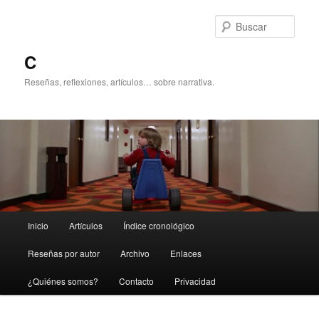
Ir
Ir
al
al
Busc
contenido
contenido
principal
secundario
C
Reseñas, reflexiones, artículos… sobre narrativa.
Menú
Inicio
Artículos
Índice cronológico
principal
Reseñas por autor
Archivo
Enlaces
¿Quiénes somos?
Contacto
Privacidad