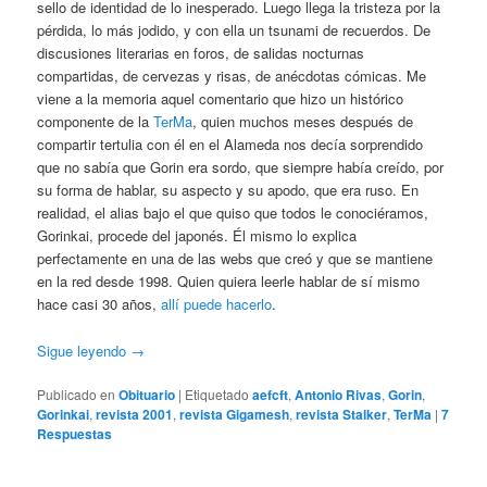
sello de identidad de lo inesperado. Luego llega la tristeza por la
pérdida, lo más jodido, y con ella un tsunami de recuerdos. De
discusiones literarias en foros, de salidas nocturnas
compartidas, de cervezas y risas, de anécdotas cómicas. Me
viene a la memoria aquel comentario que hizo un histórico
componente de la
TerMa
, quien muchos meses después de
compartir tertulia con él en el Alameda nos decía sorprendido
que no sabía que Gorin era sordo, que siempre había creído, por
su forma de hablar, su aspecto y su apodo, que era ruso. En
realidad, el alias bajo el que quiso que todos le conociéramos,
Gorinkai, procede del japonés. Él mismo lo explica
perfectamente en una de las webs que creó y que se mantiene
en la red desde 1998. Quien quiera leerle hablar de sí mismo
hace casi 30 años,
allí puede hacerlo
.
Sigue leyendo
→
Publicado en
Obituario
|
Etiquetado
aefcft
,
Antonio Rivas
,
Gorin
,
Gorinkai
,
revista 2001
,
revista Gigamesh
,
revista Stalker
,
TerMa
|
7
Respuestas