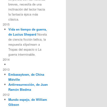
breves, necesita de una
inclinación del lector hacia
la fantasía épica más
clásica.
2015
Vida en tiempo de guerra,
de Lucius Shepard
Novela
de ciencia ficción bélica, la
respuesta slipstream a
Tropas del espacio o La
guerra interminable.
2014
2013
Embassytown, de China
Miéville
Antirresurrección, de Juan
Ramón Biedma
2012
Mundo espejo, de William
Gibson