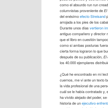
como el absurdo run run creado
columnistas proveniente de
El
del enésimo
efecto Streisand
p
arrojada a los pies de los cab
Durante unos días
vertieron i
antiguo compañero y director 
que el libro en cuestión tampo
como si ambas posturas fueran
cierta forma lograron lo que 
después de su publicación,
El 
los 40.000 ejemplares distribu
¿Qué he encontrado en mi lect
cuernos, me vi ante un texto b
la vida profesional de una per
cuál se le había contratado y, 
ha vivido alejado del poder, s
historia de un
ejecutivo enfrent