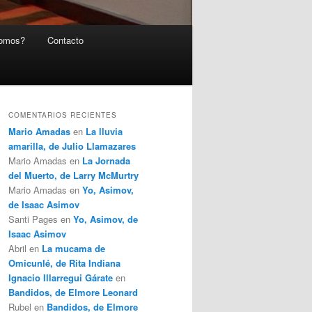
somos?
Contacto
COMENTARIOS RECIENTES
Mario Amadas
en
La lluvia
amarilla, de Julio Llamazares
Mario Amadas
en
La Jornada
del Muerto, de Larry McMurtry
Mario Amadas
en
Yo, Asimov,
de Isaac Asimov
Santi Pages
en
Yo, Asimov, de
Isaac Asimov
Abril
en
La mucama de
Omicunlé, de Rita Indiana
Ignacio Illarregui Gárate
en
Bandidos, de Elmore Leonard
Rubel
en
Bandidos, de Elmore