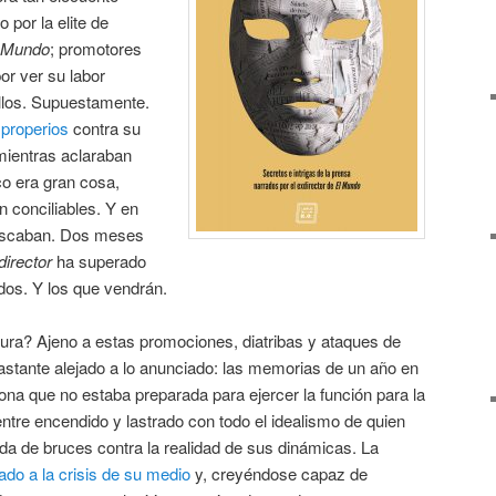
 por la elite de
 Mundo
; promotores
or ver su labor
allos. Supuestamente.
mproperios
contra su
mientras aclaraban
co era gran cosa,
 conciliables. Y en
buscaban. Dos meses
director
ha superado
idos. Y los que vendrán.
ura? Ajeno a estas promociones, diatribas y ataques de
astante alejado a lo anunciado: las memorias de un año en
sona que no estaba preparada para ejercer la función para la
entre encendido y lastrado con todo el idealismo de quien
e da de bruces contra la realidad de sus dinámicas. La
ado a la crisis de su medio
y, creyéndose capaz de