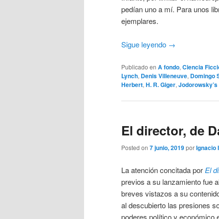
pedían uno a mí. Para unos lib
ejemplares.
Sigue leyendo
→
Publicado en
A fondo
,
Ciencia Ficc
Lynch
,
Denis Villeneuve
,
Domingo 
Herbert
,
H. R. Giger
,
Jodorowsky’s
El director, de 
Posted on
7 junio, 2019
por
Ignacio 
La atención concitada por
El d
previos a su lanzamiento fue 
breves vistazos a su contenid
al descubierto las presiones s
poderes político y económico 