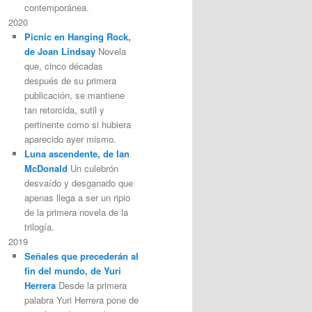
contemporánea.
2020
Picnic en Hanging Rock,
de Joan Lindsay
Novela
que, cinco décadas
después de su primera
publicación, se mantiene
tan retorcida, sutil y
pertinente como si hubiera
aparecido ayer mismo.
Luna ascendente, de Ian
McDonald
Un culebrón
desvaído y desganado que
apenas llega a ser un ripio
de la primera novela de la
trilogía.
2019
Señales que precederán al
fin del mundo, de Yuri
Herrera
Desde la primera
palabra Yuri Herrera pone de