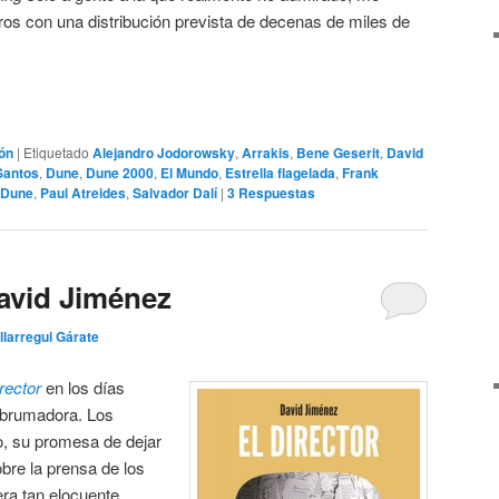
ros con una distribución prevista de decenas de miles de
ión
|
Etiquetado
Alejandro Jodorowsky
,
Arrakis
,
Bene Geserit
,
David
Santos
,
Dune
,
Dune 2000
,
El Mundo
,
Estrella flagelada
,
Frank
 Dune
,
Paul Atreides
,
Salvador Dalí
|
3
Respuestas
David Jiménez
Illarregui Gárate
irector
en los días
abrumadora. Los
o, su promesa de dejar
obre la prensa de los
era tan elocuente