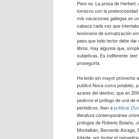
Pero no. La prosa de Herbert
torrezno con la pretenciosidad
mis vacaciones gallegas en un 
cabeza cada vez que intentaba 
fenómeno de somatización simil
paso que todo lector debe dar
libros. Hay algunos que, simpl
subjetivas. Es indiferente: leer
proseguirla.
He leído sin mayor provecho al
publicó Nova como potable), p
azares del destino, que en 20
pedirme el prólogo de una de 
periódicos. Iban a
publicar
Du
literatura contemporánea unive
prólogos de Roberto Bolaño, J
Montalbán, Bernardo Atxaga, S
Infante, por limitar el
namedrop