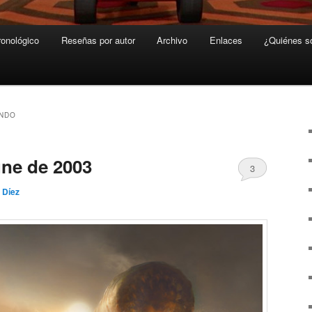
ronológico
Reseñas por autor
Archivo
Enlaces
¿Quiénes 
UNDO
ne de 2003
3
 Díez