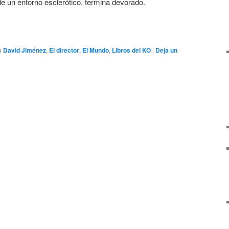
de un entorno esclerótico, termina devorado.
o
David Jiménez
,
El director
,
El Mundo
,
Libros del KO
|
Deja un