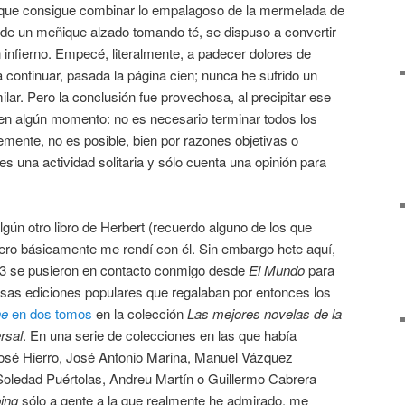
, que consigue combinar lo empalagoso de la mermelada de
 de un meñique alzado tomando té, se dispuso a convertir
infierno. Empecé, literalmente, a padecer dolores de
continuar, pasada la página cien; nunca he sufrido un
ar. Pero la conclusión fue provechosa, al precipitar ese
 en algún momento: no es necesario terminar todos los
emente, no es posible, bien por razones objetivas o
 es una actividad solitaria y sólo cuenta una opinión para
gún otro libro de Herbert (recuerdo alguno de los que
ero básicamente me rendí con él. Sin embargo hete aquí,
03 se pusieron en contacto conmigo desde
El Mundo
para
esas ediciones populares que regalaban por entonces los
ne
en dos tomos
en la colección
Las mejores novelas de la
rsal
. En una serie de colecciones en las que había
osé Hierro, José Antonio Marina, Manuel Vázquez
oledad Puértolas, Andreu Martín o Guillermo Cabrera
ing
sólo a gente a la que realmente he admirado, me