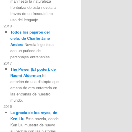
manifiesto la naturaleza
fronteriza de esta novela a
través de un fresquísimo
uso del lenguaje.
2018
Todos los pájaros del
cielo, de Charlie Jane
Anders
Novela ingeniosa
con un puñado de
personajes entrañables.
2017
The Power (El poder), de
Naomi Alderman
El
embrión de una distopía que
emana de otra enterrada en
las entrañas de nuestro
mundo.
2016
La gracia de los reyes, de
Ken Liu
Esta novela, donde
Ken Liu muestra de nuevo
su pericia con las historias