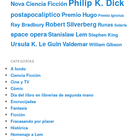
Philip K. Dick
Nova Ciencia Ficción
postapocalíptico
Premio Hugo
Premio Ignotus
Robert Silverberg
Ray Bradbury
Runas
Solaris
space opera
Stanislaw Lem
Stephen King
Ursula K. Le Guin
Valdemar
William Gibson
CATEGORÍAS
A fondo
Ciencia Ficción
Cine y TV
Cómic
Día del libro en librerías de segunda mano
Encrucijadas
Fantasía
Ficción
Fracasando por placer
Histórica
Homenaje a Lem