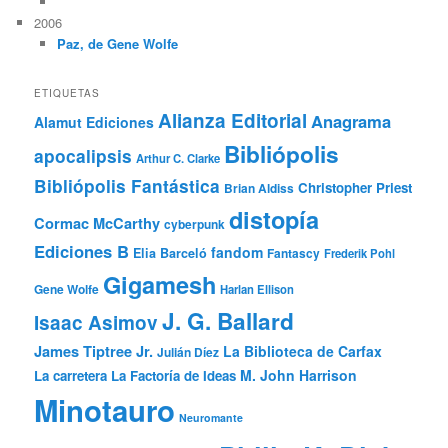
2006
Paz, de Gene Wolfe
ETIQUETAS
Alianza Editorial
Anagrama
Alamut Ediciones
Bibliópolis
apocalipsis
Arthur C. Clarke
Bibliópolis Fantástica
Christopher Priest
Brian Aldiss
distopía
Cormac McCarthy
cyberpunk
Ediciones B
fandom
Elia Barceló
Fantascy
Frederik Pohl
Gigamesh
Gene Wolfe
Harlan Ellison
J. G. Ballard
Isaac Asimov
James Tiptree Jr.
La Biblioteca de Carfax
Julián Díez
M. John Harrison
La carretera
La Factoría de Ideas
Minotauro
Neuromante