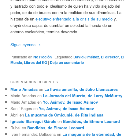
y lastrado con todo el idealismo de quien ha vivido alejado del
poder, se da de bruces contra la realidad de sus dinámicas. La
historia de un
ejecutivo enfrentado a la crisis de su medio
y,
creyéndose capaz de cambiar en soledad la inercia de un
entorno esclerótico, termina devorado.
Sigue leyendo
→
Publicado en
No Ficción
|
Etiquetado
David Jiménez
,
El director
,
El
Mundo
,
Libros del KO
|
Deja un comentario
COMENTARIOS RECIENTES
Mario Amadas
en
La lluvia amarilla, de Julio Llamazares
Mario Amadas
en
La Jornada del Muerto, de Larry McMurtry
Mario Amadas
en
Yo, Asimov, de Isaac Asimov
Santi Pages
en
Yo, Asimov, de Isaac Asimov
Abril
en
La mucama de Omicunlé, de Rita Indiana
Ignacio Illarregui Gárate
en
Bandidos, de Elmore Leonard
Rubel
en
Bandidos, de Elmore Leonard
Iván Fernández Balbuena
en
La máquina de la eternidad, de