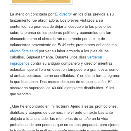
La atención concitada por
El director
en los días previos a su
lanzamiento fue abrumadora. Los breves vistazos a su
contenido, su promesa de dejar al descubierto las presiones
sobre la prensa de los poderes político y económico era tan
elocuente como el absurdo run run creado por la elite de
columnistas proveniente de
El Mundo
; promotores del enésimo
efecto Streisand
por ver su labor arrojada a los pies de los
caballos. Supuestamente. Durante unos días
vertieron
improperios
contra su antiguo compañero y director mientras
aclaraban que el libro en cuestión tampoco era gran cosa, como
si ambas posturas fueran conciliables. Y en cierta forma lograron
lo que buscaban. Dos meses después de su publicación,
El
director
ha superado los 40.000 ejemplares distribuidos. Y los
que vendrán.
¿Qué he encontrado en mi lectura? Ajeno a estas promociones,
diatribas y ataques de cuernos, me vi ante un texto bastante
alejado a lo anunciado: las memorias de un año en la vida
profesional de una persona que no estaba preparada para ejercer
la función para la cuál se le había contratado y, entre encendido