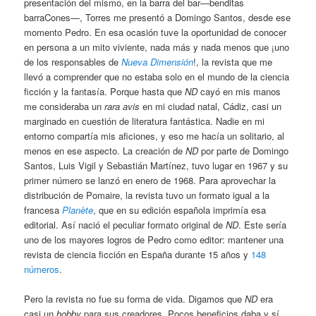
presentación del mismo, en la barra del bar—benditas
barraCones—, Torres me presentó a Domingo Santos, desde ese
momento Pedro. En esa ocasión tuve la oportunidad de conocer
en persona a un mito viviente, nada más y nada menos que ¡uno
de los responsables de
Nueva Dimensión
!, la revista que me
llevó a comprender que no estaba solo en el mundo de la ciencia
ficción y la fantasía. Porque hasta que
ND
cayó en mis manos
me consideraba un
rara avis
en mi ciudad natal, Cádiz, casi un
marginado en cuestión de literatura fantástica. Nadie en mi
entorno compartía mis aficiones, y eso me hacía un solitario, al
menos en ese aspecto. La creación de
ND
por parte de Domingo
Santos, Luis Vigil y Sebastián Martínez, tuvo lugar en 1967 y su
primer número se lanzó en enero de 1968. Para aprovechar la
distribución de Pomaire, la revista tuvo un formato igual a la
francesa
Planète
, que en su edición española imprimía esa
editorial. Así nació el peculiar formato original de
ND
. Este sería
uno de los mayores logros de Pedro como editor: mantener una
revista de ciencia ficción en España durante 15 años y
148
números
.
Pero la revista no fue su forma de vida. Digamos que
ND
era
casi un
hobby
para sus creadores. Pocos beneficios daba y sí