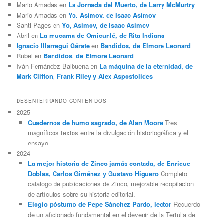
Mario Amadas
en
La Jornada del Muerto, de Larry McMurtry
Mario Amadas
en
Yo, Asimov, de Isaac Asimov
Santi Pages
en
Yo, Asimov, de Isaac Asimov
Abril
en
La mucama de Omicunlé, de Rita Indiana
Ignacio Illarregui Gárate
en
Bandidos, de Elmore Leonard
Rubel
en
Bandidos, de Elmore Leonard
Iván Fernández Balbuena
en
La máquina de la eternidad, de
Mark Clifton, Frank Riley y Alex Aspostolides
DESENTERRANDO CONTENIDOS
2025
Cuadernos de humo sagrado, de Alan Moore
Tres
magníficos textos entre la divulgación historiográfica y el
ensayo.
2024
La mejor historia de Zinco jamás contada, de Enrique
Doblas, Carlos Giménez y Gustavo Higuero
Completo
catálogo de publicaciones de Zinco, mejorable recopilación
de artículos sobre su historia editorial.
Elogio póstumo de Pepe Sánchez Pardo, lector
Recuerdo
de un aficionado fundamental en el devenir de la Tertulia de