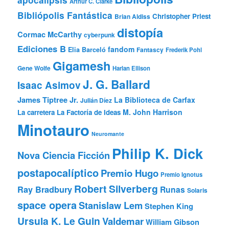
apocalipsis
Arthur C. Clarke
Bibliópolis Fantástica
Christopher Priest
Brian Aldiss
distopía
Cormac McCarthy
cyberpunk
Ediciones B
fandom
Elia Barceló
Fantascy
Frederik Pohl
Gigamesh
Gene Wolfe
Harlan Ellison
J. G. Ballard
Isaac Asimov
James Tiptree Jr.
La Biblioteca de Carfax
Julián Díez
M. John Harrison
La carretera
La Factoría de Ideas
Minotauro
Neuromante
Philip K. Dick
Nova Ciencia Ficción
postapocalíptico
Premio Hugo
Premio Ignotus
Robert Silverberg
Ray Bradbury
Runas
Solaris
space opera
Stanislaw Lem
Stephen King
Ursula K. Le Guin
Valdemar
William Gibson