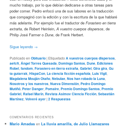
mucho trabajo, por lo que debían dedicarse a otras tareas para
poder comer. Pedro enfocó una de sus labores en la traducción
que compaginó con la edición y con la escritura de la que hablaré
más adelante. Por ejemplo fue el traductor de
Forastero en tierra
extraña
, de Robert Heinlein,
A vuestro cuerpos dispersos
, de
Philip José Farmer o
Dune
, de Frank Herbert.
Sigue leyendo
→
Publicado en
Obituario
|
Etiquetado
A vuestros cuerpos dispersos
,
aefcft
,
Ángel Torres Quesada
,
Domingo Santos
,
Dune
,
Ediciones
Robel
,
fandom
,
Forastero en tierra extraña
,
Gabriel
,
Gira gira
,
Gu
ta gutarrak
,
HispaCon
,
La ciencia ficción española
,
Luis Vigil
,
Magdalena Mouján Otaño
,
Nebulae
,
Nos han robado la Luna
,
Nosotros y los nuestros
,
Nueva Dimensión
,
Pedro Domingo
Mutiñó
,
Peter Danger
,
Pomaire
,
Premio Domingo Santos
,
Premio
Gabriel
,
Rafael Marín
,
Revista Asimov Ciencia Ficción
,
Sebastián
Martínez
,
Volveré ayer
|
2
Respuestas
COMENTARIOS RECIENTES
Mario Amadas
en
La lluvia amarilla, de Julio Llamazares