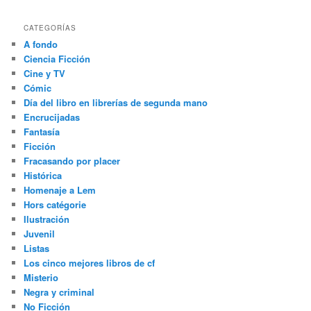
CATEGORÍAS
A fondo
Ciencia Ficción
Cine y TV
Cómic
Día del libro en librerías de segunda mano
Encrucijadas
Fantasía
Ficción
Fracasando por placer
Histórica
Homenaje a Lem
Hors catégorie
Ilustración
Juvenil
Listas
Los cinco mejores libros de cf
Misterio
Negra y criminal
No Ficción