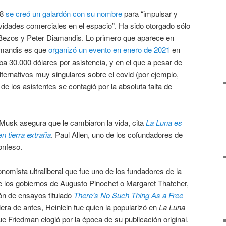
88
se creó un galardón con su nombre
para “impulsar y
ividades comerciales en el espacio”. Ha sido otorgado sólo
 Bezos y Peter Diamandis. Lo primero que aparece en
amandis es que
organizó un evento en enero de 2021
en
a 30.000 dólares por asistencia, y en el que a pesar de
lternativos muy singulares sobre el covid (por ejemplo,
 de los asistentes se contagió por la absoluta falta de
 Musk asegura que le cambiaron la vida, cita
La Luna es
n tierra extraña
. Paul Allen, uno de los cofundadores de
onfeso.
nomista ultraliberal que fue uno de los fundadores de la
 los gobiernos de Augusto Pinochet o Margaret Thatcher,
ón de ensayos titulado
There’s No Such Thing As a Free
iera de antes, Heinlein fue quien la popularizó en
La Luna
ue Friedman elogió por la época de su publicación original.