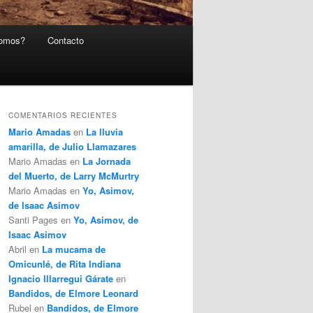
somos?
Contacto
COMENTARIOS RECIENTES
Mario Amadas
en
La lluvia
amarilla, de Julio Llamazares
Mario Amadas
en
La Jornada
del Muerto, de Larry McMurtry
Mario Amadas
en
Yo, Asimov,
de Isaac Asimov
Santi Pages
en
Yo, Asimov, de
Isaac Asimov
Abril
en
La mucama de
Omicunlé, de Rita Indiana
Ignacio Illarregui Gárate
en
Bandidos, de Elmore Leonard
Rubel
en
Bandidos, de Elmore