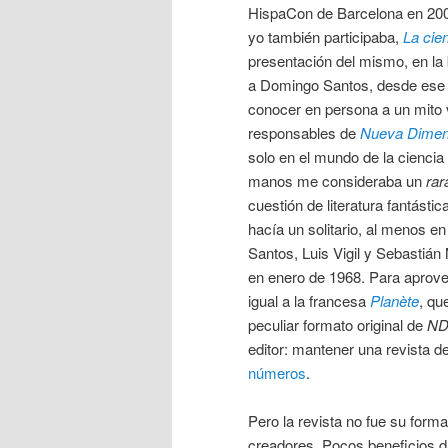
HispaCon de Barcelona en 2002,
yo también participaba,
La cie
presentación del mismo, en l
a Domingo Santos, desde ese 
conocer en persona a un mito 
responsables de
Nueva Dimen
solo en el mundo de la ciencia
manos me consideraba un
rar
cuestión de literatura fantást
hacía un solitario, al menos e
Santos, Luis Vigil y Sebastián
en enero de 1968. Para aprovec
igual a la francesa
Planète
, qu
peculiar formato original de
N
editor: mantener una revista d
números
.
Pero la revista no fue su for
creadores. Pocos beneficios d