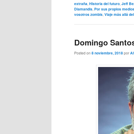
extraña
,
HIstoria del futuro
,
Jeff B
Diamandis
,
Por sus propios medio
vosotros zombis
,
Viaje más allá de
Domingo Santos
Posted on
8 noviembre, 2018
por
Al