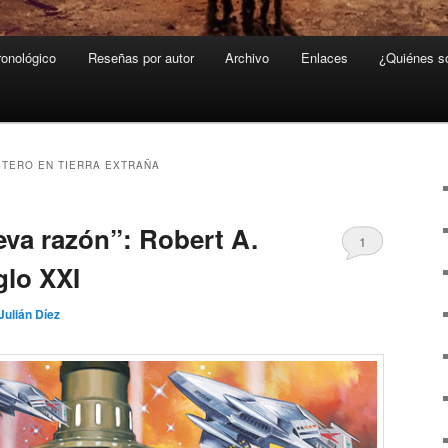
ronológico
Reseñas por autor
Archivo
Enlaces
¿Quiénes 
TERO EN TIERRA EXTRAÑA
eva razón”: Robert A.
1
glo XXI
Julián Díez