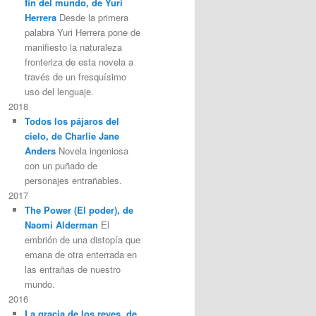
fin del mundo, de Yuri
Herrera
Desde la primera
palabra Yuri Herrera pone de
manifiesto la naturaleza
fronteriza de esta novela a
través de un fresquísimo
uso del lenguaje.
2018
Todos los pájaros del
cielo, de Charlie Jane
Anders
Novela ingeniosa
con un puñado de
personajes entrañables.
2017
The Power (El poder), de
Naomi Alderman
El
embrión de una distopía que
emana de otra enterrada en
las entrañas de nuestro
mundo.
2016
La gracia de los reyes, de