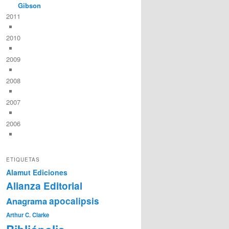
Gibson
2011
2010
2009
2008
2007
2006
ETIQUETAS
Alamut Ediciones
Alianza Editorial
Anagrama
apocalipsis
Arthur C. Clarke