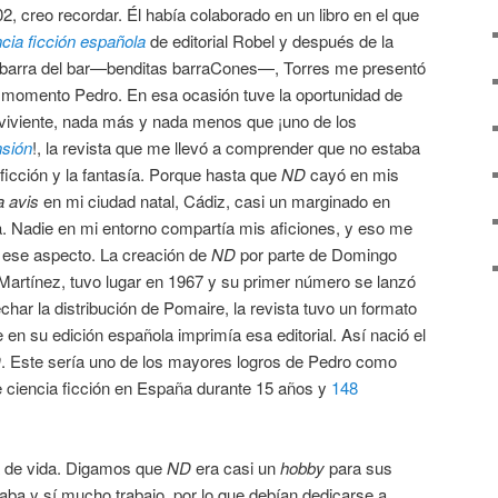
 creo recordar. Él había colaborado en un libro en el que
ncia ficción española
de editorial Robel y después de la
a barra del bar—benditas barraCones—, Torres me presentó
momento Pedro. En esa ocasión tuve la oportunidad de
viviente, nada más y nada menos que ¡uno de los
sión
!, la revista que me llevó a comprender que no estaba
 ficción y la fantasía. Porque hasta que
ND
cayó en mis
a avis
en mi ciudad natal, Cádiz, casi un marginado en
ica. Nadie en mi entorno compartía mis aficiones, y eso me
n ese aspecto. La creación de
ND
por parte de Domingo
 Martínez, tuvo lugar en 1967 y su primer número se lanzó
har la distribución de Pomaire, la revista tuvo un formato
e en su edición española imprimía esa editorial. Así nació el
D
. Este sería uno de los mayores logros de Pedro como
e ciencia ficción en España durante 15 años y
148
ma de vida. Digamos que
ND
era casi un
hobby
para sus
aba y sí mucho trabajo, por lo que debían dedicarse a