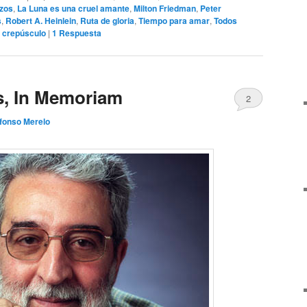
ezos
,
La Luna es una cruel amante
,
Milton Friedman
,
Peter
s
,
Robert A. Heinlein
,
Ruta de gloria
,
Tiempo para amar
,
Todos
l crepúsculo
|
1
Respuesta
, In Memoriam
2
fonso Merelo