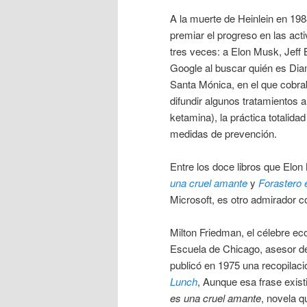
A la muerte de Heinlein en 19
premiar el progreso en las act
tres veces: a Elon Musk, Jeff
Google al buscar quién es Di
Santa Mónica, en el que cobrab
difundir algunos tratamientos a
ketamina), la práctica totalidad
medidas de prevención.
Entre los doce libros que Elon
una cruel amante
y
Forastero e
Microsoft, es otro admirador c
Milton Friedman, el célebre eco
Escuela de Chicago, asesor de
publicó en 1975 una recopilaci
Lunch
, Aunque esa frase exist
es una cruel amante
, novela q