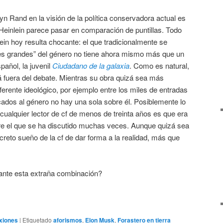
yn Rand en la visión de la política conservadora actual es
Heinlein parece pasar en comparación de puntillas. Todo
lein hoy resulta chocante: el que tradicionalmente se
es grandes” del género no tiene ahora mismo más que un
spañol, la juvenil
Ciudadano de la galaxia
. Como es natural,
á fuera del debate. Mientras su obra quizá sea más
rente ideológico, por ejemplo entre los miles de entradas
ados al género no hay una sola sobre él. Posiblemente lo
cualquier lector de cf de menos de treinta años es que era
bre el que se ha discutido muchas veces. Aunque quizá sea
reto sueño de la cf de dar forma a la realidad, más que
ante esta extraña combinación?
xiones
|
Etiquetado
aforismos
,
Elon Musk
,
Forastero en tierra