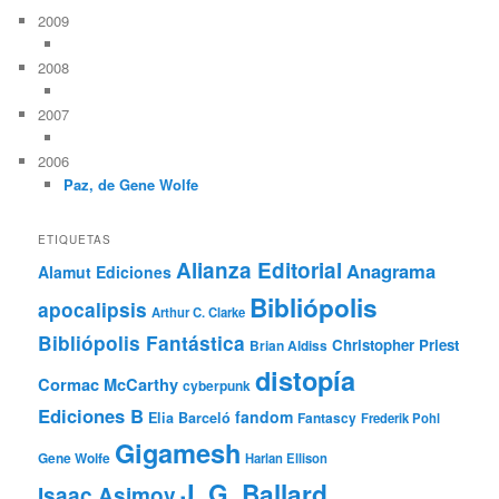
2009
2008
2007
2006
Paz, de Gene Wolfe
ETIQUETAS
Alianza Editorial
Anagrama
Alamut Ediciones
Bibliópolis
apocalipsis
Arthur C. Clarke
Bibliópolis Fantástica
Christopher Priest
Brian Aldiss
distopía
Cormac McCarthy
cyberpunk
Ediciones B
fandom
Elia Barceló
Fantascy
Frederik Pohl
Gigamesh
Gene Wolfe
Harlan Ellison
J. G. Ballard
Isaac Asimov