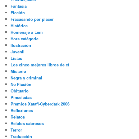
Fantasía
Ficción
Fracasando por placer
Histórica
Homenaje a Lem
Hors catégorie
Ilustración
Juvenil
Listas
Los cinco mejores libros de cf
Misterio
Negra y criminal
No Ficción
Obituario
Pinceladas
Premios Xatafi-Cyberdark 2006
Reflexiones
Relatos
Relatos sabrosos
Terror
Traducción