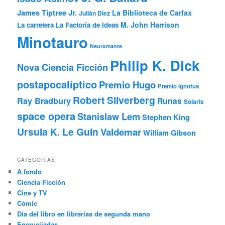
James Tiptree Jr.
La Biblioteca de Carfax
Julián Díez
M. John Harrison
La carretera
La Factoría de Ideas
Minotauro
Neuromante
Philip K. Dick
Nova Ciencia Ficción
postapocalíptico
Premio Hugo
Premio Ignotus
Robert Silverberg
Ray Bradbury
Runas
Solaris
space opera
Stanislaw Lem
Stephen King
Ursula K. Le Guin
Valdemar
William Gibson
CATEGORÍAS
A fondo
Ciencia Ficción
Cine y TV
Cómic
Día del libro en librerías de segunda mano
Encrucijadas