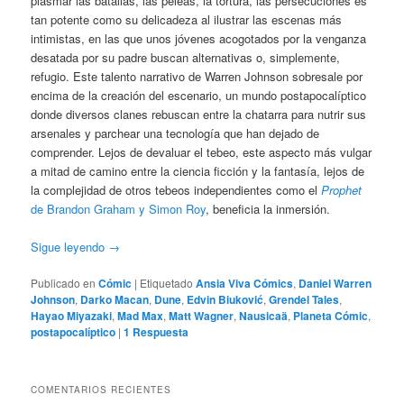
plasmar las batallas, las peleas, la tortura, las persecuciones es
tan potente como su delicadeza al ilustrar las escenas más
intimistas, en las que unos jóvenes acogotados por la venganza
desatada por su padre buscan alternativas o, simplemente,
refugio. Este talento narrativo de Warren Johnson sobresale por
encima de la creación del escenario, un mundo postapocalíptico
donde diversos clanes rebuscan entre la chatarra para nutrir sus
arsenales y parchear una tecnología que han dejado de
comprender. Lejos de devaluar el tebeo, este aspecto más vulgar
a mitad de camino entre la ciencia ficción y la fantasía, lejos de
la complejidad de otros tebeos independientes como el
Prophet
de Brandon Graham y Simon Roy
, beneficia la inmersión.
Sigue leyendo
→
Publicado en
Cómic
|
Etiquetado
Ansia Viva Cómics
,
Daniel Warren
Johnson
,
Darko Macan
,
Dune
,
Edvin Biuković
,
Grendel Tales
,
Hayao Miyazaki
,
Mad Max
,
Matt Wagner
,
Nausicaä
,
Planeta Cómic
,
postapocalíptico
|
1
Respuesta
COMENTARIOS RECIENTES