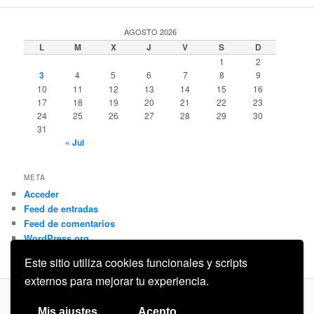
AGOSTO 2026
L
M
X
J
V
S
D
1
2
3
4
5
6
7
8
9
10
11
12
13
14
15
16
17
18
19
20
21
22
23
24
25
26
27
28
29
30
31
« Jul
META
Acceder
Feed de entradas
Feed de comentarios
WordPress.org
Este sitio utiliza cookies funcionales y scripts
externos para mejorar tu experiencia.
Privacidad
Funciona gracias a WordPress
Mis ajustes
Acepto