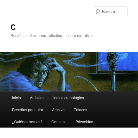
Ir
Ir
al
al
Busc
contenido
contenido
principal
secundario
C
Reseñas, reflexiones, artículos… sobre narrativa.
Menú
Inicio
Artículos
Índice cronológico
principal
Reseñas por autor
Archivo
Enlaces
¿Quiénes somos?
Contacto
Privacidad