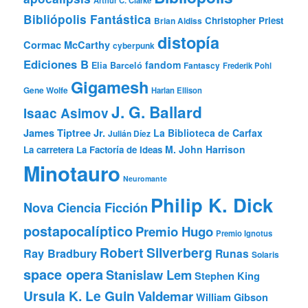
Arthur C. Clarke
Bibliópolis Fantástica
Christopher Priest
Brian Aldiss
distopía
Cormac McCarthy
cyberpunk
Ediciones B
fandom
Elia Barceló
Fantascy
Frederik Pohl
Gigamesh
Gene Wolfe
Harlan Ellison
J. G. Ballard
Isaac Asimov
James Tiptree Jr.
La Biblioteca de Carfax
Julián Díez
M. John Harrison
La carretera
La Factoría de Ideas
Minotauro
Neuromante
Philip K. Dick
Nova Ciencia Ficción
postapocalíptico
Premio Hugo
Premio Ignotus
Robert Silverberg
Ray Bradbury
Runas
Solaris
space opera
Stanislaw Lem
Stephen King
Ursula K. Le Guin
Valdemar
William Gibson