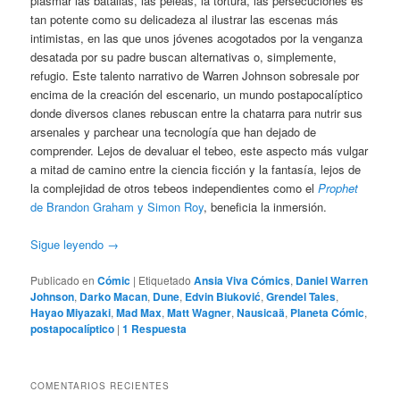
plasmar las batallas, las peleas, la tortura, las persecuciones es
tan potente como su delicadeza al ilustrar las escenas más
intimistas, en las que unos jóvenes acogotados por la venganza
desatada por su padre buscan alternativas o, simplemente,
refugio. Este talento narrativo de Warren Johnson sobresale por
encima de la creación del escenario, un mundo postapocalíptico
donde diversos clanes rebuscan entre la chatarra para nutrir sus
arsenales y parchear una tecnología que han dejado de
comprender. Lejos de devaluar el tebeo, este aspecto más vulgar
a mitad de camino entre la ciencia ficción y la fantasía, lejos de
la complejidad de otros tebeos independientes como el
Prophet
de Brandon Graham y Simon Roy
, beneficia la inmersión.
Sigue leyendo
→
Publicado en
Cómic
|
Etiquetado
Ansia Viva Cómics
,
Daniel Warren
Johnson
,
Darko Macan
,
Dune
,
Edvin Biuković
,
Grendel Tales
,
Hayao Miyazaki
,
Mad Max
,
Matt Wagner
,
Nausicaä
,
Planeta Cómic
,
postapocalíptico
|
1
Respuesta
COMENTARIOS RECIENTES