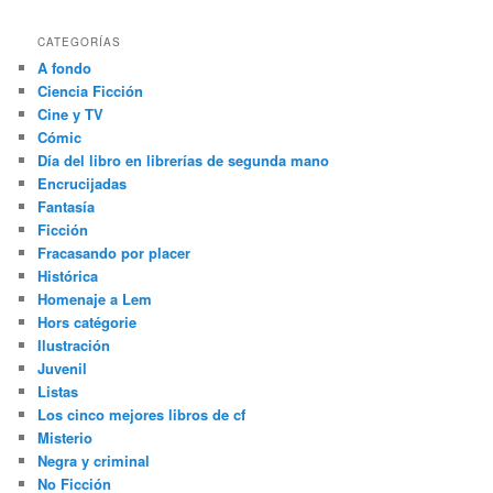
CATEGORÍAS
A fondo
Ciencia Ficción
Cine y TV
Cómic
Día del libro en librerías de segunda mano
Encrucijadas
Fantasía
Ficción
Fracasando por placer
Histórica
Homenaje a Lem
Hors catégorie
Ilustración
Juvenil
Listas
Los cinco mejores libros de cf
Misterio
Negra y criminal
No Ficción