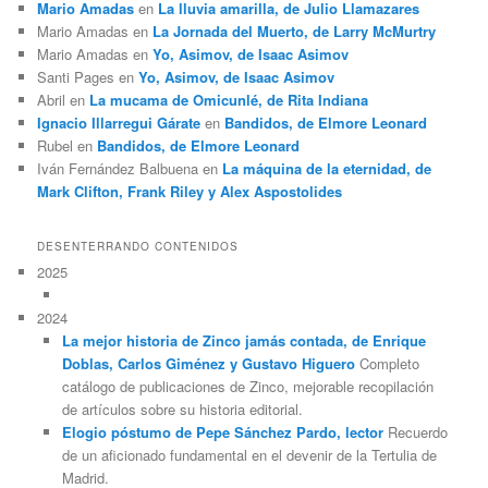
Mario Amadas
en
La lluvia amarilla, de Julio Llamazares
Mario Amadas
en
La Jornada del Muerto, de Larry McMurtry
Mario Amadas
en
Yo, Asimov, de Isaac Asimov
Santi Pages
en
Yo, Asimov, de Isaac Asimov
Abril
en
La mucama de Omicunlé, de Rita Indiana
Ignacio Illarregui Gárate
en
Bandidos, de Elmore Leonard
Rubel
en
Bandidos, de Elmore Leonard
Iván Fernández Balbuena
en
La máquina de la eternidad, de
Mark Clifton, Frank Riley y Alex Aspostolides
DESENTERRANDO CONTENIDOS
2025
2024
La mejor historia de Zinco jamás contada, de Enrique
Doblas, Carlos Giménez y Gustavo Higuero
Completo
catálogo de publicaciones de Zinco, mejorable recopilación
de artículos sobre su historia editorial.
Elogio póstumo de Pepe Sánchez Pardo, lector
Recuerdo
de un aficionado fundamental en el devenir de la Tertulia de
Madrid.