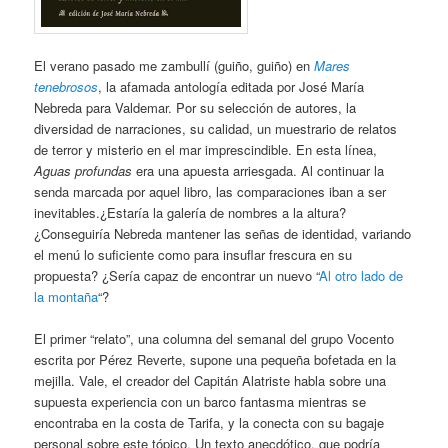
El verano pasado me zambullí (guiño, guiño) en
Mares
tenebrosos
, la afamada antología editada por José María
Nebreda para Valdemar. Por su selección de autores, la
diversidad de narraciones, su calidad, un muestrario de relatos
de terror y misterio en el mar imprescindible. En esta línea,
Aguas profundas
era una apuesta arriesgada. Al continuar la
senda marcada por aquel libro, las comparaciones iban a ser
inevitables.¿Estaría la galería de nombres a la altura?
¿Conseguiría Nebreda mantener las señas de identidad, variando
el menú lo suficiente como para insuflar frescura en su
propuesta? ¿Sería capaz de encontrar un nuevo “
Al otro lado de
la montaña
“?
El primer “relato”, una columna del semanal del grupo Vocento
escrita por Pérez Reverte, supone una pequeña bofetada en la
mejilla. Vale, el creador del Capitán Alatriste habla sobre una
supuesta experiencia con un barco fantasma mientras se
encontraba en la costa de Tarifa, y la conecta con su bagaje
personal sobre este tópico. Un texto anecdótico, que podría