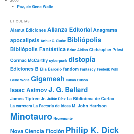
2006
Paz, de Gene Wolfe
ETIQUETAS
Alianza Editorial
Anagrama
Alamut Ediciones
Bibliópolis
apocalipsis
Arthur C. Clarke
Bibliópolis Fantástica
Christopher Priest
Brian Aldiss
distopía
Cormac McCarthy
cyberpunk
Ediciones B
fandom
Elia Barceló
Fantascy
Frederik Pohl
Gigamesh
Gene Wolfe
Harlan Ellison
J. G. Ballard
Isaac Asimov
James Tiptree Jr.
La Biblioteca de Carfax
Julián Díez
M. John Harrison
La carretera
La Factoría de Ideas
Minotauro
Neuromante
Philip K. Dick
Nova Ciencia Ficción