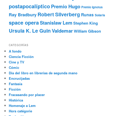
postapocalíptico
Premio Hugo
Premio Ignotus
Robert Silverberg
Ray Bradbury
Runas
Solaris
space opera
Stanislaw Lem
Stephen King
Ursula K. Le Guin
Valdemar
William Gibson
CATEGORÍAS
A fondo
Ciencia Ficción
Cine y TV
Cómic
Día del libro en librerías de segunda mano
Encrucijadas
Fantasía
Ficción
Fracasando por placer
Histórica
Homenaje a Lem
Hors catégorie