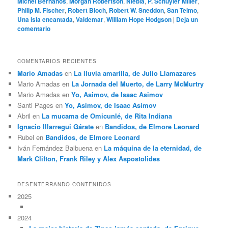
Michel Bernanos
,
Morgan Robertson
,
Niebla
,
P. Schuyler Miller
,
Philip M. Fischer
,
Robert Bloch
,
Robert W. Sneddon
,
San Telmo
,
Una isla encantada
,
Valdemar
,
William Hope Hodgson
|
Deja un
comentario
COMENTARIOS RECIENTES
Mario Amadas
en
La lluvia amarilla, de Julio Llamazares
Mario Amadas
en
La Jornada del Muerto, de Larry McMurtry
Mario Amadas
en
Yo, Asimov, de Isaac Asimov
Santi Pages
en
Yo, Asimov, de Isaac Asimov
Abril
en
La mucama de Omicunlé, de Rita Indiana
Ignacio Illarregui Gárate
en
Bandidos, de Elmore Leonard
Rubel
en
Bandidos, de Elmore Leonard
Iván Fernández Balbuena
en
La máquina de la eternidad, de
Mark Clifton, Frank Riley y Alex Aspostolides
DESENTERRANDO CONTENIDOS
2025
2024