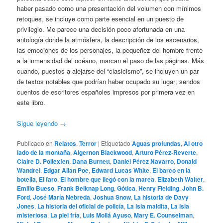
haber pasado como una presentación del volumen con mínimos
retoques, se incluye como parte esencial en un puesto de
privilegio. Me parece una decisión poco afortunada en una
antología donde la atmósfera, la descripción de los escenarios,
las emociones de los personajes, la pequeñez del hombre frente
a la inmensidad del océano, marcan el paso de las páginas. Más
cuando, puestos a alejarse del “clasicismo”, se incluyen un par
de textos notables que podrían haber ocupado su lugar; sendos
cuentos de escritores españoles impresos por primera vez en
este libro.
Sigue leyendo
→
Publicado en
Relatos
,
Terror
|
Etiquetado
Aguas profundas
,
Al otro
lado de la montaña
,
Algernon Blackwood
,
Arturo Pérez-Reverte
,
Claire D. Pollexfen
,
Dana Burnett
,
Daniel Pérez Navarro
,
Donald
Wandrei
,
Edgar Allan Poe
,
Edward Lucas White
,
El barco en la
botella
,
El faro
,
El hombre que llegó con la marea
,
Elizabeth Walter
,
Emilio Bueso
,
Frank Belknap Long
,
Gótica
,
Henry Fielding
,
John B.
Ford
,
José María Nebreda
,
Joshua Snow
,
La historia de Davy
Jones
,
La historia del oficial de policía
,
La isla maldita
,
La isla
misteriosa
,
La piel fría
,
Luis Mollá Ayuso
,
Mary E. Counselman
,