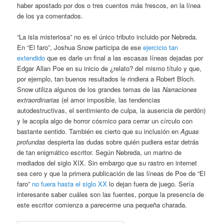
haber apostado por dos o tres cuentos más frescos, en la línea
de los ya comentados.
“La isla misteriosa” no es el único tributo incluido por Nebreda.
En “El faro”, Joshua Snow participa de ese
ejercicio tan
extendido
que es darle un final a las escasas líneas dejadas por
Edgar Allan Poe en su inicio de ¿relato? del mismo título y que,
por ejemplo, tan buenos resultados le rindiera a Robert Bloch.
Snow utiliza algunos de los grandes temas de las
Narraciones
extraordinarias
(el amor imposible, las tendencias
autodestructivas, el sentimiento de culpa, la ausencia de perdón)
y le acopla algo de horror cósmico para cerrar un círculo con
bastante sentido. También es cierto que su inclusión en
Aguas
profundas
despierta las dudas sobre quién pudiera estar detrás
de tan enigmático escritor. Según Nebreda, un marino de
mediados del siglo XIX. Sin embargo que su rastro en internet
sea cero y que la primera publicación de las líneas de Poe de “El
faro”
no fuera hasta el siglo XX
lo dejan fuera de juego. Sería
interesante saber cuáles son las fuentes, porque la presencia de
este escritor comienza a parecerme una pequeña charada.