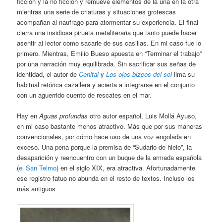
ficción y la no ficción y remueve elementos de la una en la otra
mientras una serie de criaturas y situaciones grotescas
acompañan al naufrago para atormentar su experiencia. El final
cierra una insidiosa pirueta metaliteraria que tanto puede hacer
asentir al lector como sacarle de sus casillas. En mi caso fue lo
primero. Mientras, Emilio Bueso apuesta en “Terminar el trabajo”
por una narración muy equilibrada. Sin sacrificar sus señas de
identidad, el autor de
Cenital
y
Los ojos bizcos del sol
lima su
habitual retórica cazallera y acierta a integrarse en el conjunto
con un aguerrido cuento de rescates en el mar.
Hay en
Aguas profundas
otro autor español, Luis Mollá Ayuso,
en mi caso bastante menos atractivo. Más que por sus maneras
convencionales, por cómo hace uso de una voz engolada en
exceso. Una pena porque la premisa de “Sudario de hielo”, la
desaparición y reencuentro con un buque de la armada española
(
el San Telmo
) en el siglo XIX, era atractiva. Afortunadamente
ese registro fatuo no abunda en el resto de textos. Incluso los
más antiguos