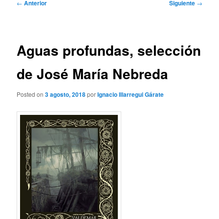
Navegación
←
Anterior
Siguiente
→
de
entradas
Aguas profundas, selección
de José María Nebreda
Posted on
3 agosto, 2018
por
Ignacio Illarregui Gárate