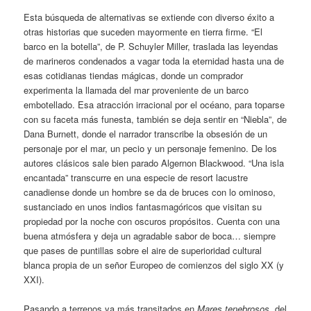
Esta búsqueda de alternativas se extiende con diverso éxito a
otras historias que suceden mayormente en tierra firme. “El
barco en la botella”, de P. Schuyler Miller, traslada las leyendas
de marineros condenados a vagar toda la eternidad hasta una de
esas cotidianas tiendas mágicas, donde un comprador
experimenta la llamada del mar proveniente de un barco
embotellado. Esa atracción irracional por el océano, para toparse
con su faceta más funesta, también se deja sentir en “Niebla”, de
Dana Burnett, donde el narrador transcribe la obsesión de un
personaje por el mar, un pecio y un personaje femenino. De los
autores clásicos sale bien parado Algernon Blackwood. “Una isla
encantada” transcurre en una especie de resort lacustre
canadiense donde un hombre se da de bruces con lo ominoso,
sustanciado en unos indios fantasmagóricos que visitan su
propiedad por la noche con oscuros propósitos. Cuenta con una
buena atmósfera y deja un agradable sabor de boca… siempre
que pases de puntillas sobre el aire de superioridad cultural
blanca propia de un señor Europeo de comienzos del siglo XX (y
XXI).
Pasando a terrenos ya más transitados en
Mares tenebrosos
, del