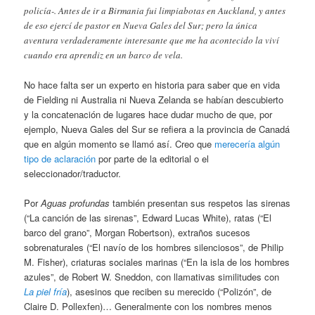
policía-. Antes de ir a Birmania fui limpiabotas en Auckland, y antes
de eso ejercí de pastor en Nueva Gales del Sur; pero la única
aventura verdaderamente interesante que me ha acontecido la viví
cuando era aprendiz en un barco de vela.
No hace falta ser un experto en historia para saber que en vida
de Fielding ni Australia ni Nueva Zelanda se habían descubierto
y la concatenación de lugares hace dudar mucho de que, por
ejemplo, Nueva Gales del Sur se refiera a la provincia de Canadá
que en algún momento se llamó así. Creo que
merecería algún
tipo de aclaración
por parte de la editorial o el
seleccionador/traductor.
Por
Aguas profundas
también presentan sus respetos las sirenas
(“La canción de las sirenas”, Edward Lucas White), ratas (“El
barco del grano”, Morgan Robertson), extraños sucesos
sobrenaturales (“El navío de los hombres silenciosos”, de Philip
M. Fisher), criaturas sociales marinas (“En la isla de los hombres
azules”, de Robert W. Sneddon, con llamativas similitudes con
La piel fría
), asesinos que reciben su merecido (“Polizón”, de
Claire D. Pollexfen)… Generalmente con los nombres menos