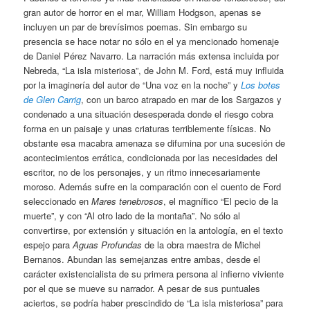
gran autor de horror en el mar, William Hodgson, apenas se
incluyen un par de brevísimos poemas. Sin embargo su
presencia se hace notar no sólo en el ya mencionado homenaje
de Daniel Pérez Navarro. La narración más extensa incluida por
Nebreda, “La isla misteriosa”, de John M. Ford, está muy influida
por la imaginería del autor de “Una voz en la noche” y
Los botes
de Glen Carrig
, con un barco atrapado en mar de los Sargazos y
condenado a una situación desesperada donde el riesgo cobra
forma en un paisaje y unas criaturas terriblemente físicas. No
obstante esa macabra amenaza se difumina por una sucesión de
acontecimientos errática, condicionada por las necesidades del
escritor, no de los personajes, y un ritmo innecesariamente
moroso. Además sufre en la comparación con el cuento de Ford
seleccionado en
Mares tenebrosos
, el magnífico “El pecio de la
muerte”, y con “Al otro lado de la montaña”. No sólo al
convertirse, por extensión y situación en la antología, en el texto
espejo para
Aguas Profundas
de la obra maestra de Michel
Bernanos. Abundan las semejanzas entre ambas, desde el
carácter existencialista de su primera persona al infierno viviente
por el que se mueve su narrador. A pesar de sus puntuales
aciertos, se podría haber prescindido de “La isla misteriosa” para