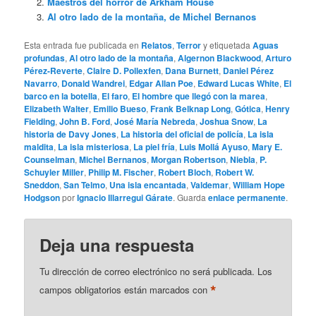
Maestros del horror de Arkham House
Al otro lado de la montaña, de Michel Bernanos
Esta entrada fue publicada en
Relatos
,
Terror
y etiquetada
Aguas
profundas
,
Al otro lado de la montaña
,
Algernon Blackwood
,
Arturo
Pérez-Reverte
,
Claire D. Pollexfen
,
Dana Burnett
,
Daniel Pérez
Navarro
,
Donald Wandrei
,
Edgar Allan Poe
,
Edward Lucas White
,
El
barco en la botella
,
El faro
,
El hombre que llegó con la marea
,
Elizabeth Walter
,
Emilio Bueso
,
Frank Belknap Long
,
Gótica
,
Henry
Fielding
,
John B. Ford
,
José María Nebreda
,
Joshua Snow
,
La
historia de Davy Jones
,
La historia del oficial de policía
,
La isla
maldita
,
La isla misteriosa
,
La piel fría
,
Luis Mollá Ayuso
,
Mary E.
Counselman
,
Michel Bernanos
,
Morgan Robertson
,
Niebla
,
P.
Schuyler Miller
,
Philip M. Fischer
,
Robert Bloch
,
Robert W.
Sneddon
,
San Telmo
,
Una isla encantada
,
Valdemar
,
William Hope
Hodgson
por
Ignacio Illarregui Gárate
. Guarda
enlace permanente
.
Deja una respuesta
Tu dirección de correo electrónico no será publicada.
Los
*
campos obligatorios están marcados con