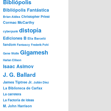
Bibliópolis
Bibliópolis Fantástica
Christopher Priest
Brian Aldiss
Cormac McCarthy
distopía
cyberpunk
Ediciones B
Elia Barceló
fandom
Fantascy
Frederik Pohl
Gigamesh
Gene Wolfe
Harlan Ellison
Isaac Asimov
J. G. Ballard
James Tiptree Jr.
Julián Díez
La Biblioteca de Carfax
La carretera
La Factoría de Ideas
M. John Harrison