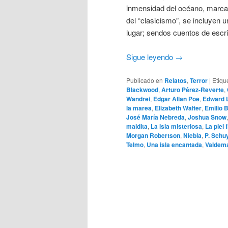
inmensidad del océano, marcan
del “clasicismo”, se incluyen 
lugar; sendos cuentos de escri
Sigue leyendo
→
Publicado en
Relatos
,
Terror
|
Etiqu
Blackwood
,
Arturo Pérez-Reverte
,
Wandrei
,
Edgar Allan Poe
,
Edward 
la marea
,
Elizabeth Walter
,
Emilio 
José María Nebreda
,
Joshua Snow
maldita
,
La isla misteriosa
,
La piel f
Morgan Robertson
,
Niebla
,
P. Schuy
Telmo
,
Una isla encantada
,
Valdem