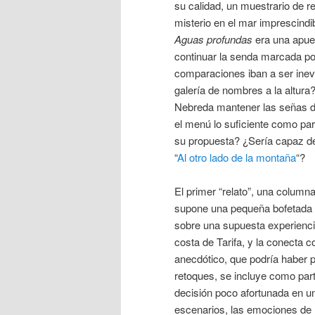
su calidad, un muestrario de re
misterio en el mar imprescindib
Aguas profundas
era una apues
continuar la senda marcada por 
comparaciones iban a ser inevi
galería de nombres a la altura
Nebreda mantener las señas de
el menú lo suficiente como par
su propuesta? ¿Sería capaz d
“
Al otro lado de la montaña
“?
El primer “relato”, una column
supone una pequeña bofetada en 
sobre una supuesta experienci
costa de Tarifa, y la conecta 
anecdótico, que podría haber
retoques, se incluye como part
decisión poco afortunada en un
escenarios, las emociones de l