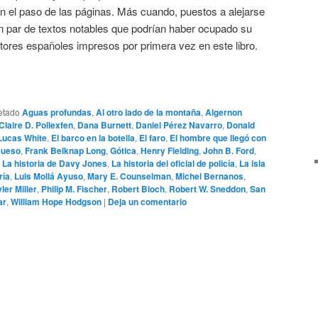
 el paso de las páginas. Más cuando, puestos a alejarse
un par de textos notables que podrían haber ocupado su
tores españoles impresos por primera vez en este libro.
etado
Aguas profundas
,
Al otro lado de la montaña
,
Algernon
Claire D. Pollexfen
,
Dana Burnett
,
Daniel Pérez Navarro
,
Donald
Lucas White
,
El barco en la botella
,
El faro
,
El hombre que llegó con
Bueso
,
Frank Belknap Long
,
Gótica
,
Henry Fielding
,
John B. Ford
,
,
La historia de Davy Jones
,
La historia del oficial de policía
,
La isla
ría
,
Luis Mollá Ayuso
,
Mary E. Counselman
,
Michel Bernanos
,
ler Miller
,
Philip M. Fischer
,
Robert Bloch
,
Robert W. Sneddon
,
San
ar
,
William Hope Hodgson
|
Deja un comentario