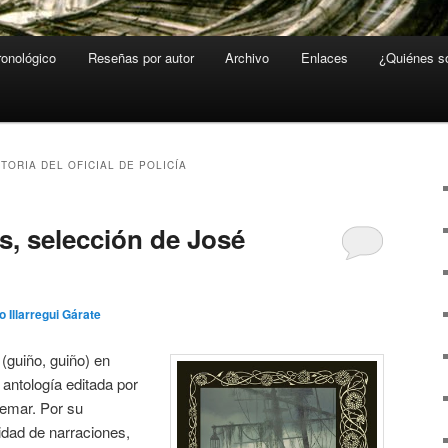
ronológico
Reseñas por autor
Archivo
Enlaces
¿Quiénes 
STORIA DEL OFICIAL DE POLICÍA
, selección de José
o Illarregui Gárate
(guiño, guiño) en
 antología editada por
emar. Por su
sidad de narraciones,