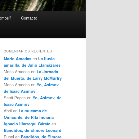
somos?
Contacto
COMENTARIOS RECIENTES
Mario Amadas
en
La lluvia
amarilla, de Julio Llamazares
Mario Amadas
en
La Jornada
del Muerto, de Larry McMurtry
Mario Amadas
en
Yo, Asimov,
de Isaac Asimov
Santi Pages
en
Yo, Asimov, de
Isaac Asimov
Abril
en
La mucama de
Omicunlé, de Rita Indiana
Ignacio Illarregui Gárate
en
Bandidos, de Elmore Leonard
Rubel
en
Bandidos, de Elmore