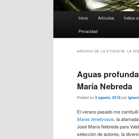
Menú
Inicio
Artículos
Índice c
principal
Privacidad
ARCHIVO DE LA ETIQUETA:
LA HI
Aguas profundas
María Nebreda
Posted on
3 agosto, 2018
por
Ignaci
El verano pasado me zambullí 
Mares tenebrosos
, la afamada
José María Nebreda para Vald
selección de autores, la diver