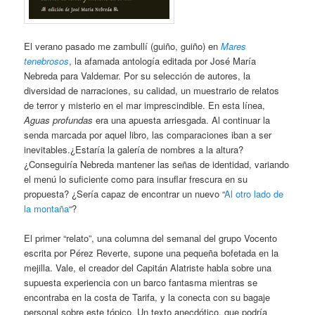
El verano pasado me zambullí (guiño, guiño) en
Mares
tenebrosos
, la afamada antología editada por José María
Nebreda para Valdemar. Por su selección de autores, la
diversidad de narraciones, su calidad, un muestrario de relatos
de terror y misterio en el mar imprescindible. En esta línea,
Aguas profundas
era una apuesta arriesgada. Al continuar la
senda marcada por aquel libro, las comparaciones iban a ser
inevitables.¿Estaría la galería de nombres a la altura?
¿Conseguiría Nebreda mantener las señas de identidad, variando
el menú lo suficiente como para insuflar frescura en su
propuesta? ¿Sería capaz de encontrar un nuevo “
Al otro lado de
la montaña
“?
El primer “relato”, una columna del semanal del grupo Vocento
escrita por Pérez Reverte, supone una pequeña bofetada en la
mejilla. Vale, el creador del Capitán Alatriste habla sobre una
supuesta experiencia con un barco fantasma mientras se
encontraba en la costa de Tarifa, y la conecta con su bagaje
personal sobre este tópico. Un texto anecdótico, que podría