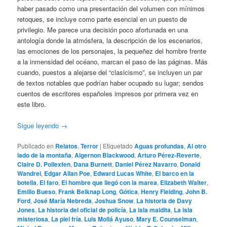
haber pasado como una presentación del volumen con mínimos
retoques, se incluye como parte esencial en un puesto de
privilegio. Me parece una decisión poco afortunada en una
antología donde la atmósfera, la descripción de los escenarios,
las emociones de los personajes, la pequeñez del hombre frente
a la inmensidad del océano, marcan el paso de las páginas. Más
cuando, puestos a alejarse del “clasicismo”, se incluyen un par
de textos notables que podrían haber ocupado su lugar; sendos
cuentos de escritores españoles impresos por primera vez en
este libro.
Sigue leyendo
→
Publicado en
Relatos
,
Terror
|
Etiquetado
Aguas profundas
,
Al otro
lado de la montaña
,
Algernon Blackwood
,
Arturo Pérez-Reverte
,
Claire D. Pollexfen
,
Dana Burnett
,
Daniel Pérez Navarro
,
Donald
Wandrei
,
Edgar Allan Poe
,
Edward Lucas White
,
El barco en la
botella
,
El faro
,
El hombre que llegó con la marea
,
Elizabeth Walter
,
Emilio Bueso
,
Frank Belknap Long
,
Gótica
,
Henry Fielding
,
John B.
Ford
,
José María Nebreda
,
Joshua Snow
,
La historia de Davy
Jones
,
La historia del oficial de policía
,
La isla maldita
,
La isla
misteriosa
,
La piel fría
,
Luis Mollá Ayuso
,
Mary E. Counselman
,