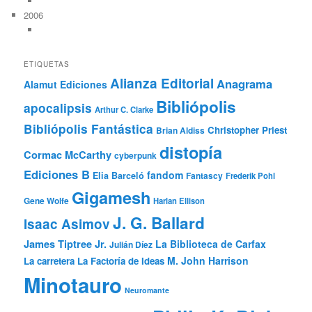
2006
ETIQUETAS
Alianza Editorial
Anagrama
Alamut Ediciones
Bibliópolis
apocalipsis
Arthur C. Clarke
Bibliópolis Fantástica
Christopher Priest
Brian Aldiss
distopía
Cormac McCarthy
cyberpunk
Ediciones B
fandom
Elia Barceló
Fantascy
Frederik Pohl
Gigamesh
Gene Wolfe
Harlan Ellison
J. G. Ballard
Isaac Asimov
James Tiptree Jr.
La Biblioteca de Carfax
Julián Díez
M. John Harrison
La carretera
La Factoría de Ideas
Minotauro
Neuromante