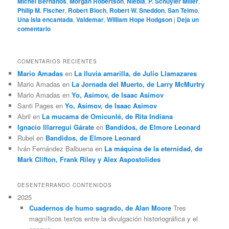
Michel Bernanos
,
Morgan Robertson
,
Niebla
,
P. Schuyler Miller
,
Philip M. Fischer
,
Robert Bloch
,
Robert W. Sneddon
,
San Telmo
,
Una isla encantada
,
Valdemar
,
William Hope Hodgson
|
Deja un
comentario
COMENTARIOS RECIENTES
Mario Amadas
en
La lluvia amarilla, de Julio Llamazares
Mario Amadas
en
La Jornada del Muerto, de Larry McMurtry
Mario Amadas
en
Yo, Asimov, de Isaac Asimov
Santi Pages
en
Yo, Asimov, de Isaac Asimov
Abril
en
La mucama de Omicunlé, de Rita Indiana
Ignacio Illarregui Gárate
en
Bandidos, de Elmore Leonard
Rubel
en
Bandidos, de Elmore Leonard
Iván Fernández Balbuena
en
La máquina de la eternidad, de
Mark Clifton, Frank Riley y Alex Aspostolides
DESENTERRANDO CONTENIDOS
2025
Cuadernos de humo sagrado, de Alan Moore
Tres
magníficos textos entre la divulgación historiográfica y el