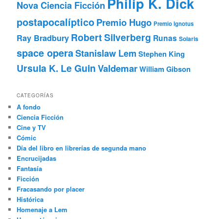
Philip K. Dick
Nova Ciencia Ficción
postapocalíptico
Premio Hugo
Premio Ignotus
Robert Silverberg
Ray Bradbury
Runas
Solaris
space opera
Stanislaw Lem
Stephen King
Ursula K. Le Guin
Valdemar
William Gibson
CATEGORÍAS
A fondo
Ciencia Ficción
Cine y TV
Cómic
Día del libro en librerías de segunda mano
Encrucijadas
Fantasía
Ficción
Fracasando por placer
Histórica
Homenaje a Lem