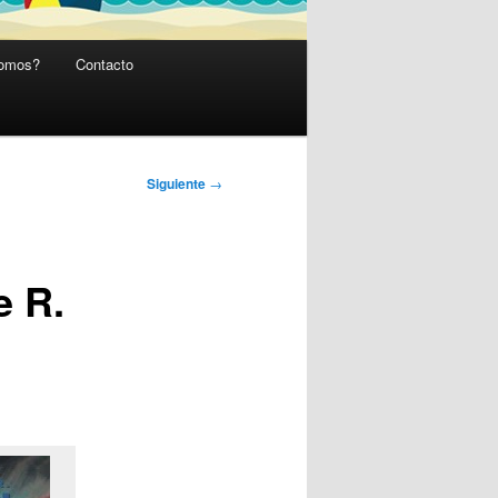
somos?
Contacto
Siguiente
→
e R.