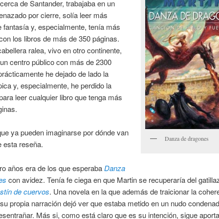
cerca de Santander, trabajaba en un
nazado por cierre, solía leer más
 fantasía y, especialmente, tenía más
con los libros de más de 350 páginas.
abellera ralea, vivo en otro continente,
 un centro público con más de 2300
rácticamente he dejado de lado la
pica y, especialmente, he perdido la
para leer cualquier libro que tenga más
ginas.
ue ya pueden imaginarse por dónde van
Danza de dragones
de esta reseña.
ro años era de los que esperaba
Danza
es
con avidez. Tenía fe ciega en que Martin se recuperaría del gatilla
stín de cuervos
. Una novela en la que además de traicionar la coher
e su propia narración dejó ver que estaba metido en un nudo conden
 desentrañar. Más si, como está claro que es su intención, sigue aport