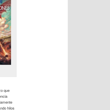
zo que
encia
adamente
ando hilos