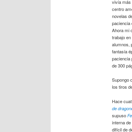
vivía más 
centro ame
novelas de
paciencia 
Ahora mi c
trabajo en
alumnos, p
fantasía é
paciencia 
de 300 pá
Supongo q
los tiros 
Hace cuat
de dragon
supuso
Fe
interna d
difícil de