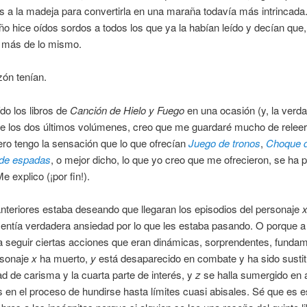
s a la madeja para convertirla en una maraña todavía más intrincada
año hice oídos sordos a todos los que ya la habían leído y decían que
a más de lo mismo.
ón tenían.
ído los libros de
Canción de Hielo y Fuego
en una ocasión (y, la verda
e los dos últimos volúmenes, creo que me guardaré mucho de releer 
ero tengo la sensación que lo que ofrecían
Juego de tronos
,
Choque d
de espadas
, o mejor dicho, lo que yo creo que me ofrecieron, se ha 
Me explico (¡por fin!).
anteriores estaba deseando que llegaran los episodios del personaje
entía verdadera ansiedad por lo que les estaba pasando. O porque a
a seguir ciertas acciones que eran dinámicas, sorprendentes, fund
rsonaje
x
ha muerto,
y
está desaparecido en combate y ha sido susti
ad de carisma y la cuarta parte de interés, y
z
se halla sumergido en 
en el proceso de hundirse hasta límites cuasi abisales. Sé que es e