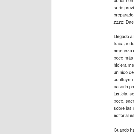
poner nomb
serie prev
preparado
zzzz
: Dae
Llegado al
trabajar d
amenaza qu
poco más s
hiciera me
un nido de
confluyen 
pasarla por
justicia, 
poco, sacr
sobre las 
editorial e
Cuando hac