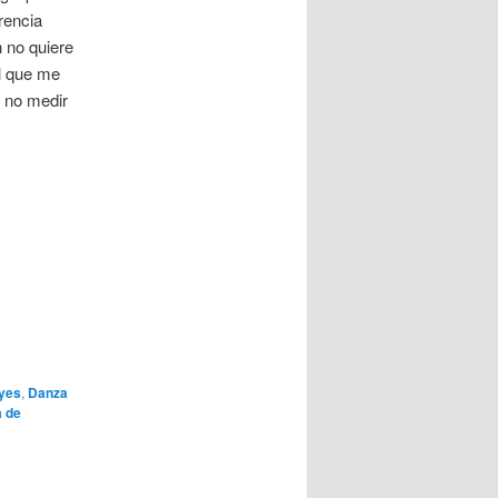
rencia
n no quiere
al que me
r no medir
yes
,
Danza
 de