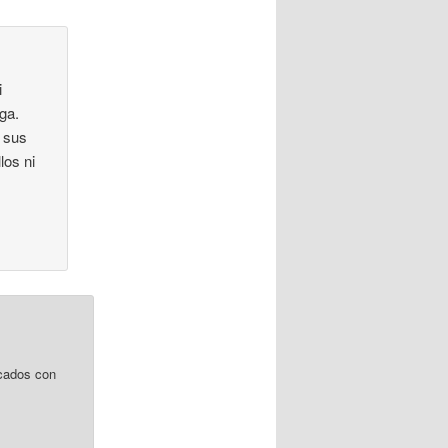
i
ga.
a sus
los ni
cados con