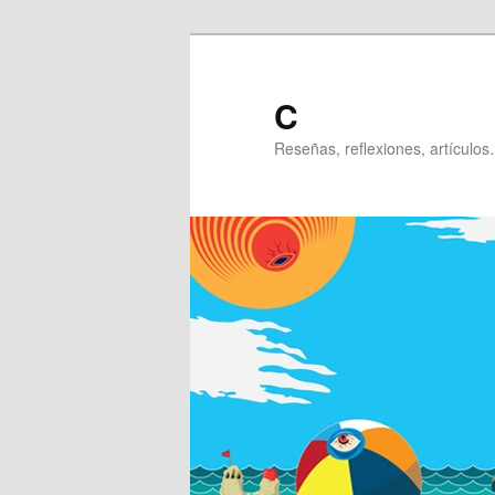
Ir
al
contenido
C
principal
Reseñas, reflexiones, artículos