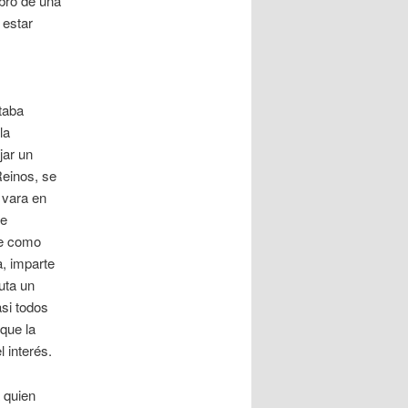
ibro de una
 estar
taba
la
jar un
Reinos, se
a vara en
de
te como
a, imparte
ruta un
si todos
 que la
l interés.
 quien