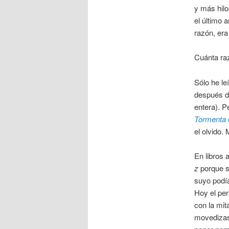
y más hilo
el último 
razón, er
Cuánta raz
Sólo he le
después d
entera). P
Tormenta 
el olvido. 
En libros 
z
porque s
suyo podí
Hoy el pe
con la mit
movedizas 