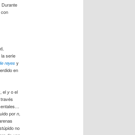
. Durante
, con
d,
la serie
e reyes
y
perdido en
x
, el
y
o el
 través
amentales…
tuido por
n
,
arenas
stúpido no