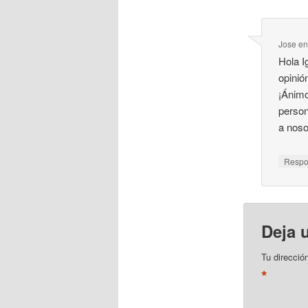
Jose
e
Hola I
opinió
¡Ánimo
person
a nosot
Resp
Deja 
Tu direcció
*