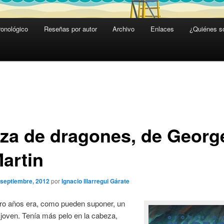
ronológico
Reseñas por autor
Archivo
Enlaces
¿Quiénes 
za de dragones, de Georg
Martin
 septiembre, 2012
por
Ignacio Illarregui Gárate
ro años era, como pueden suponer, un
joven. Tenía más pelo en la cabeza,