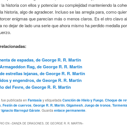
 la historia con ellos y potenciar su complejidad manteniendo la cohe
 la historia, algo de agradecer. Incluso se las arregla para, como quie
etorcer enigmas que parecían más o menos claros. Es el otro clavo 
a no dejar de lado una serie que ahora mismo ha perdido medalla po
fuerzo.
relacionadas:
enta de espadas, de George R. R. Martin
Armageddon Rag, de George R. R. Martin
de estrellas lejanas, de George R. R. Martin
idos y engendros, de George R. R. Martin
o del Fevre, de George R. R. Martin
a fue publicada en
Fantasía
y etiquetada
Canción de Hielo y Fuego
,
Choque de re
s
,
Festín de cuervos
,
George R. R. Martin
,
Gigamesh
,
Juego de tronos
,
Tormenta
r
Ignacio Illarregui Gárate
. Guarda
enlace permanente
.
IO EN «
DANZA DE DRAGONES, DE GEORGE R. R. MARTIN
»