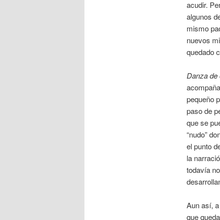
acudir. Pe
algunos de
mismo pad
nuevos mi
quedado co
Danza de 
acompañad
pequeño p
paso de p
que se pu
“nudo” do
el punto d
la narraci
todavía no
desarrollan
Aun así, a
que quedar