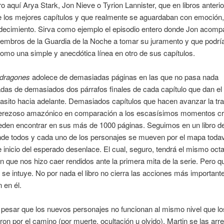
ro aquí Arya Stark, Jon Nieve o Tyrion Lannister, que en libros anteri
 los mejores capítulos y que realmente se aguardaban con emoción, 
ecimiento. Sirva como ejemplo el episodio entero donde Jon acomp
embros de la Guardia de la Noche a tomar su juramento y que podrí
mo una simple y anecdótica línea en otro de sus capítulos.
dragones
adolece de demasiadas páginas en las que no pasa nada
as de demasiados dos párrafos finales de cada capítulo que dan el 
asito hacia adelante. Demasiados capítulos que hacen avanzar la tr
erezoso amazónico en comparación a los escasísimos momentos cr
eden encontrar en sus más de 1000 páginas. Seguimos en un libro 
nde todos y cada uno de los personajes se mueven por el mapa todav
e inicio del esperado desenlace. El cual, seguro, tendrá el mismo oct
ón que nos hizo caer rendidos ante la primera mita de la serie. Pero q
 se intuye. No por nada el libro no cierra las acciones más important
 en él.
 pesar que los nuevos personajes no funcionan al mismo nivel que lo
on por el camino (por muerte, ocultación u olvido), Martin se las arr