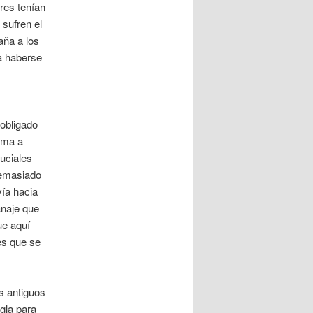
ores tenían
sufren el
aña a los
a haberse
obligado
ama a
uciales
demasiado
ía hacia
anaje que
ue aquí
es que se
s antiguos
egla para