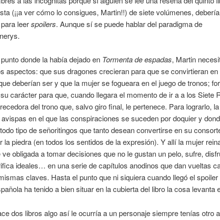
res a las incógnitas porque si alguien se lee una reseña del quinto l
ista (¡¡a ver cómo lo consigues, Martin!!) de siete volúmenes, debería
 para leer
spoilers
. Aunque sí se puede hablar del paradigma de
nerys.
 punto donde la había dejado en
Tormenta de espadas
, Martin necesi
os aspectos: que sus dragones crecieran para que se convirtieran en 
e deberían ser y que la mujer se fogueara en el juego de tronos; for
u carácter para que, cuando llegara el momento de ir a a los Siete 
recedora del trono que, salvo giro final, le pertenece. Para lograrlo, l
 avispas en el que las conspiraciones se suceden por doquier y don
todo tipo de señoritingos que tanto desean convertirse en su consor
 la piedra (en todos los sentidos de la expresión). Y allí la mujer rein
se ve obligada a tomar decisiones que no le gustan un pelo, sufre, disf
ifica ideales… en una serie de capítulos anodinos que dan vueltas ca
mismas claves. Hasta el punto que ni siquiera cuando llegó el spoiler
spañola ha tenido a bien situar en la cubierta del libro la cosa levanta e
e dos libros algo así le ocurría a un personaje siempre tenías otro a