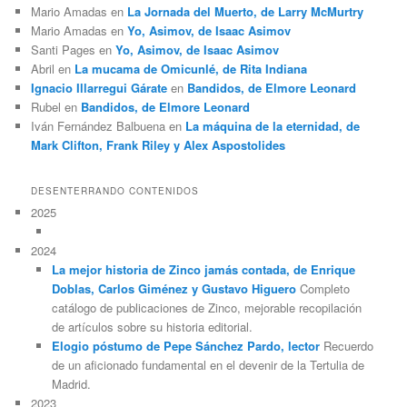
Mario Amadas
en
La Jornada del Muerto, de Larry McMurtry
Mario Amadas
en
Yo, Asimov, de Isaac Asimov
Santi Pages
en
Yo, Asimov, de Isaac Asimov
Abril
en
La mucama de Omicunlé, de Rita Indiana
Ignacio Illarregui Gárate
en
Bandidos, de Elmore Leonard
Rubel
en
Bandidos, de Elmore Leonard
Iván Fernández Balbuena
en
La máquina de la eternidad, de
Mark Clifton, Frank Riley y Alex Aspostolides
DESENTERRANDO CONTENIDOS
2025
2024
La mejor historia de Zinco jamás contada, de Enrique
Doblas, Carlos Giménez y Gustavo Higuero
Completo
catálogo de publicaciones de Zinco, mejorable recopilación
de artículos sobre su historia editorial.
Elogio póstumo de Pepe Sánchez Pardo, lector
Recuerdo
de un aficionado fundamental en el devenir de la Tertulia de
Madrid.
2023