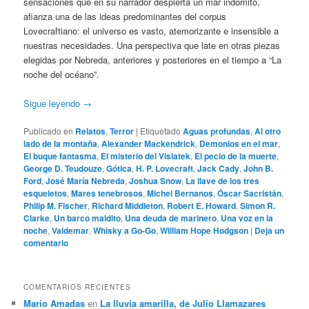
sensaciones que en su narrador despierta un mar indómito,
afianza una de las ideas predominantes del corpus
Lovecraftiano: el universo es vasto, atemorizante e insensible a
nuestras necesidades. Una perspectiva que late en otras piezas
elegidas por Nebreda, anteriores y posteriores en el tiempo a “La
noche del océano”.
Sigue leyendo
→
Publicado en
Relatos
,
Terror
|
Etiquetado
Aguas profundas
,
Al otro
lado de la montaña
,
Alexander Mackendrick
,
Demonios en el mar
,
El buque fantasma
,
El misterio del Vislatek
,
El pecio de la muerte
,
George D. Teudouze
,
Gótica
,
H. P. Lovecraft
,
Jack Cady
,
John B.
Ford
,
José María Nebreda
,
Joshua Snow
,
La llave de los tres
esqueletos
,
Mares tenebrosos
,
Michel Bernanos
,
Óscar Sacristán
,
Philip M. Fischer
,
Richard Middleton
,
Robert E. Howard
,
Simon R.
Clarke
,
Un barco maldito
,
Una deuda de marinero
,
Una voz en la
noche
,
Valdemar
,
Whisky a Go-Go
,
William Hope Hodgson
|
Deja un
comentario
COMENTARIOS RECIENTES
Mario Amadas
en
La lluvia amarilla, de Julio Llamazares