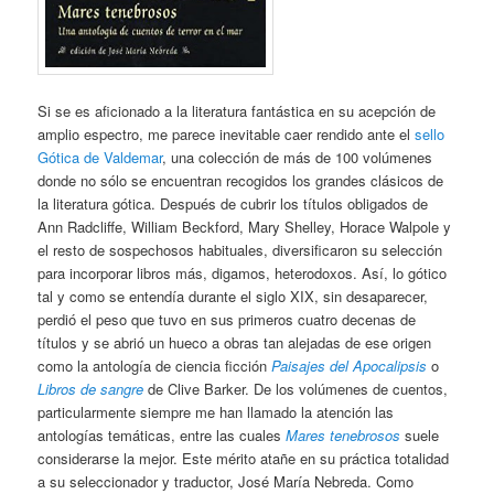
Si se es aficionado a la literatura fantástica en su acepción de
amplio espectro, me parece inevitable caer rendido ante el
sello
Gótica de Valdemar
, una colección de más de 100 volúmenes
donde no sólo se encuentran recogidos los grandes clásicos de
la literatura gótica. Después de cubrir los títulos obligados de
Ann Radcliffe, William Beckford, Mary Shelley, Horace Walpole y
el resto de sospechosos habituales, diversificaron su selección
para incorporar libros más, digamos, heterodoxos. Así, lo gótico
tal y como se entendía durante el siglo XIX, sin desaparecer,
perdió el peso que tuvo en sus primeros cuatro decenas de
títulos y se abrió un hueco a obras tan alejadas de ese origen
como la antología de ciencia ficción
Paisajes del Apocalipsis
o
Libros de sangre
de Clive Barker. De los volúmenes de cuentos,
particularmente siempre me han llamado la atención las
antologías temáticas, entre las cuales
Mares tenebrosos
suele
considerarse la mejor. Este mérito atañe en su práctica totalidad
a su seleccionador y traductor, José María Nebreda. Como