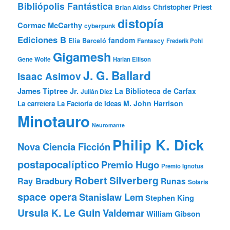
Bibliópolis Fantástica
Christopher Priest
Brian Aldiss
distopía
Cormac McCarthy
cyberpunk
Ediciones B
fandom
Elia Barceló
Fantascy
Frederik Pohl
Gigamesh
Gene Wolfe
Harlan Ellison
J. G. Ballard
Isaac Asimov
James Tiptree Jr.
La Biblioteca de Carfax
Julián Díez
M. John Harrison
La carretera
La Factoría de Ideas
Minotauro
Neuromante
Philip K. Dick
Nova Ciencia Ficción
postapocalíptico
Premio Hugo
Premio Ignotus
Robert Silverberg
Ray Bradbury
Runas
Solaris
space opera
Stanislaw Lem
Stephen King
Ursula K. Le Guin
Valdemar
William Gibson