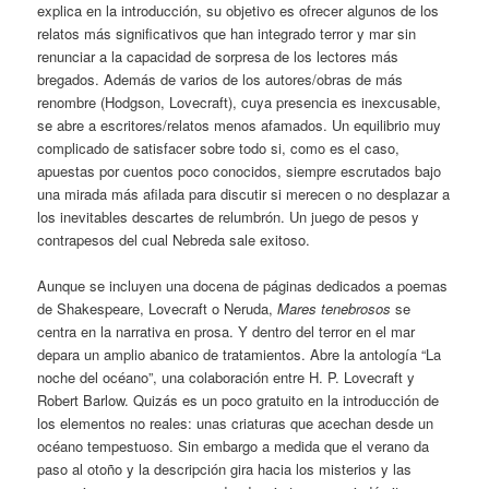
explica en la introducción, su objetivo es ofrecer algunos de los
relatos más significativos que han integrado terror y mar sin
renunciar a la capacidad de sorpresa de los lectores más
bregados. Además de varios de los autores/obras de más
renombre (Hodgson, Lovecraft), cuya presencia es inexcusable,
se abre a escritores/relatos menos afamados. Un equilibrio muy
complicado de satisfacer sobre todo si, como es el caso,
apuestas por cuentos poco conocidos, siempre escrutados bajo
una mirada más afilada para discutir si merecen o no desplazar a
los inevitables descartes de relumbrón. Un juego de pesos y
contrapesos del cual Nebreda sale exitoso.
Aunque se incluyen una docena de páginas dedicados a poemas
de Shakespeare, Lovecraft o Neruda,
Mares tenebrosos
se
centra en la narrativa en prosa. Y dentro del terror en el mar
depara un amplio abanico de tratamientos. Abre la antología “La
noche del océano”, una colaboración entre H. P. Lovecraft y
Robert Barlow. Quizás es un poco gratuito en la introducción de
los elementos no reales: unas criaturas que acechan desde un
océano tempestuoso. Sin embargo a medida que el verano da
paso al otoño y la descripción gira hacia los misterios y las