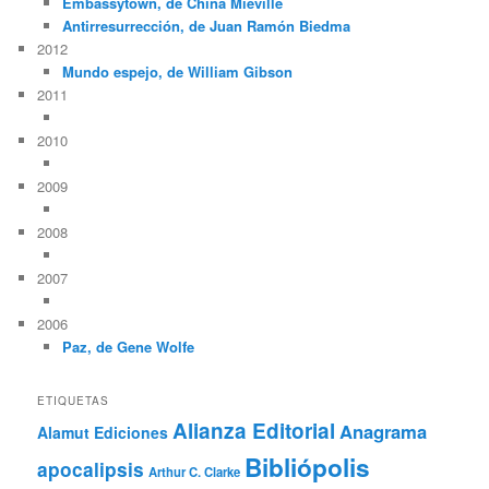
Embassytown, de China Miéville
Antirresurrección, de Juan Ramón Biedma
2012
Mundo espejo, de William Gibson
2011
2010
2009
2008
2007
2006
Paz, de Gene Wolfe
ETIQUETAS
Alianza Editorial
Anagrama
Alamut Ediciones
Bibliópolis
apocalipsis
Arthur C. Clarke