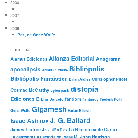
2008
2007
2006
Paz, de Gene Wolfe
ETIQUETAS
Alianza Editorial
Anagrama
Alamut Ediciones
Bibliópolis
apocalipsis
Arthur C. Clarke
Bibliópolis Fantástica
Christopher Priest
Brian Aldiss
distopía
Cormac McCarthy
cyberpunk
Ediciones B
fandom
Elia Barceló
Fantascy
Frederik Pohl
Gigamesh
Gene Wolfe
Harlan Ellison
J. G. Ballard
Isaac Asimov
James Tiptree Jr.
La Biblioteca de Carfax
Julián Díez
M. John Harrison
La carretera
La Factoría de Ideas