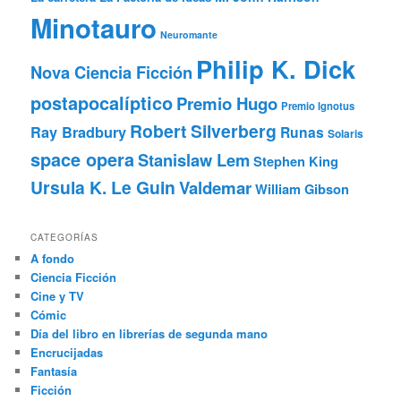
Minotauro
Neuromante
Philip K. Dick
Nova Ciencia Ficción
postapocalíptico
Premio Hugo
Premio Ignotus
Robert Silverberg
Ray Bradbury
Runas
Solaris
space opera
Stanislaw Lem
Stephen King
Ursula K. Le Guin
Valdemar
William Gibson
CATEGORÍAS
A fondo
Ciencia Ficción
Cine y TV
Cómic
Día del libro en librerías de segunda mano
Encrucijadas
Fantasía
Ficción