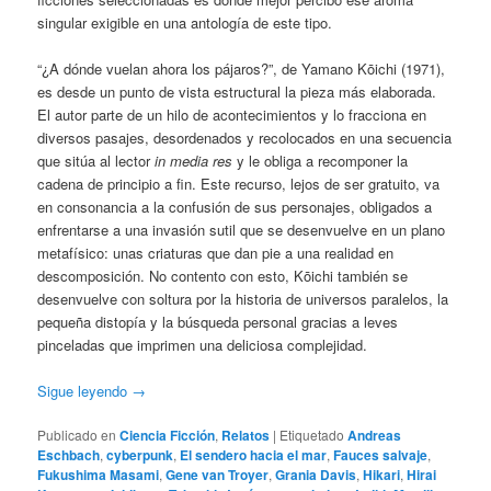
singular exigible en una antología de este tipo.
“¿A dónde vuelan ahora los pájaros?”, de Yamano Kōichi (1971),
es desde un punto de vista estructural la pieza más elaborada.
El autor parte de un hilo de acontecimientos y lo fracciona en
diversos pasajes, desordenados y recolocados en una secuencia
que sitúa al lector
in media res
y le obliga a recomponer la
cadena de principio a fin. Este recurso, lejos de ser gratuito, va
en consonancia a la confusión de sus personajes, obligados a
enfrentarse a una invasión sutil que se desenvuelve en un plano
metafísico: unas criaturas que dan pie a una realidad en
descomposición. No contento con esto, Kōichi también se
desenvuelve con soltura por la historia de universos paralelos, la
pequeña distopía y la búsqueda personal gracias a leves
pinceladas que imprimen una deliciosa complejidad.
Sigue leyendo
→
Publicado en
Ciencia Ficción
,
Relatos
|
Etiquetado
Andreas
Eschbach
,
cyberpunk
,
El sendero hacia el mar
,
Fauces salvaje
,
Fukushima Masami
,
Gene van Troyer
,
Grania Davis
,
Hikari
,
Hirai