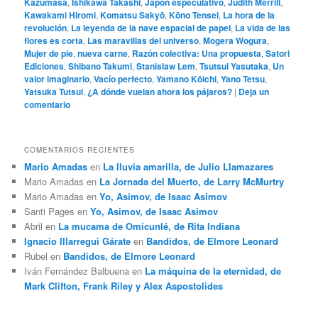
Kazumasa
,
Ishikawa Takashi
,
Japón especulativo
,
Judith Merrill
,
Kawakami Hiromi
,
Komatsu Sakyō
,
Kōno Tensei
,
La hora de la
revolución
,
La leyenda de la nave espacial de papel
,
La vida de las
flores es corta
,
Las maravillas del universo
,
Mogera Wogura
,
Mujer de pie
,
nueva carne
,
Razón colectiva: Una propuesta
,
Satori
Ediciones
,
Shibano Takumi
,
Stanislaw Lem
,
Tsutsui Yasutaka
,
Un
valor imaginario
,
Vacío perfecto
,
Yamano Kōichi
,
Yano Tetsu
,
Yatsuka Tutsui
,
¿A dónde vuelan ahora los pájaros?
|
Deja un
comentario
COMENTARIOS RECIENTES
Mario Amadas
en
La lluvia amarilla, de Julio Llamazares
Mario Amadas
en
La Jornada del Muerto, de Larry McMurtry
Mario Amadas
en
Yo, Asimov, de Isaac Asimov
Santi Pages
en
Yo, Asimov, de Isaac Asimov
Abril
en
La mucama de Omicunlé, de Rita Indiana
Ignacio Illarregui Gárate
en
Bandidos, de Elmore Leonard
Rubel
en
Bandidos, de Elmore Leonard
Iván Fernández Balbuena
en
La máquina de la eternidad, de
Mark Clifton, Frank Riley y Alex Aspostolides