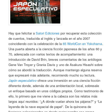
Hay que felicitar a
Satori Ediciones
por recuperar esta colección
de cuentos, traducida al inglés y lanzada en el año 2007
coincidiendo con la celebración de la
65 WorldCon en Yokohama
.
Una puerta abierta a la ciencia ficción japonesa de los años 60 y
70, aderezada con varios textos de acompañamiento: una
introducción de David Brin, breves comentarios de los antólogos
Gene Van Troyer y Grania Davis y uno de Asakura Hisashi sobre
cómo se abordó la traducción. Aunque mantengo alguna reserva
que expresaré más adelante, recomiendo mucho su lectura.
Japón especulativo
ofrece una inmersión en una ciencia ficción
diferente donde, además de una ambientación local, sobresale
un enfoque basado en unos códigos propios. Como testimonio de
ello, lo primero que me viene a la cabeza son los relatos más
largos aquí reunidos: “¿A dónde vuelan ahora los pájaros?” y “La
leyenda de la nave espacial de papel”. De la quincena de
ficciones seleccionadas es donde mejor percibo ese aroma