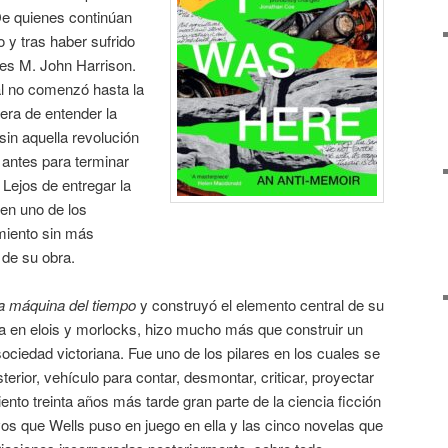
… De quienes continúan
o y tras haber sufrido
 es M. John Harrison.
l no comenzó hasta la
era de entender la
 sin aquella revolución
 antes para terminar
Lejos de entregar la
 en uno de los
miento sin más
 de su obra.
a máquina del tiempo
y construyó el elemento central de su
a en elois y morlocks, hizo mucho más que construir un
sociedad victoriana. Fue uno de los pilares en los cuales se
sterior, vehículo para contar, desmontar, criticar, proyectar
ento treinta años más tarde gran parte de la ciencia ficción
vos que Wells puso en juego en ella y las cinco novelas que