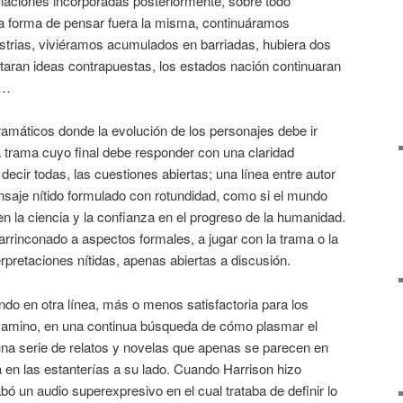
riaciones incorporadas posteriormente, sobre todo
a forma de pensar fuera la misma, continuáramos
ustrias, viviéramos acumulados en barriadas, hubiera dos
ntaran ideas contrapuestas, los estados nación continuaran
s…
amáticos donde la evolución de los personajes debe ir
a trama cuyo final debe responder con una claridad
decir todas, las cuestiones abiertas; una línea entre autor
ensaje nítido formulado con rotundidad, como si el mundo
en la ciencia y la confianza en el progreso de la humanidad.
rinconado a aspectos formales, a jugar con la trama o la
erpretaciones nítidas, apenas abiertas a discusión.
ndo en otra línea, más o menos satisfactoria para los
 camino, en una continua búsqueda de cómo plasmar el
una serie de relatos y novelas que apenas se parecen en
a en las estanterías a su lado. Cuando Harrison hizo
abó un audio superexpresivo en el cual trataba de definir lo