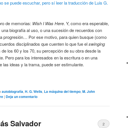
no se puede escuchar, pero sí leer la traducción de Luis G.
ibro de memorias:
Wish I Was Here
. Y, como era esperable,
 una biografía al uso, o una sucesión de recuerdos con
 una progresión… Por ese motivo, para quien busque (como
uerdos disciplinados que cuenten lo que fue el
swinging
 de los 60 y los 70, su percepción de su obra desde la
. Pero para los interesados en la escritura o en una
de las ideas y la trama, puede ser estimulante.
o
autobiografía
,
H. G. Wells
,
La máquina del tiempo
,
M. John
re
|
Deja un comentario
ás Salvador
2