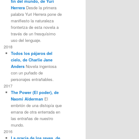
fin del mundo, de Yuri
Herrera
Desde la primera
palabra Yuri Herrera pone de
manifiesto la naturaleza
fronteriza de esta novela a
través de un fresquísimo
uso del lenguaje.
2018
Todos los pájaros del
cielo, de Charlie Jane
Anders
Novela ingeniosa
con un puñado de
personajes entrañables.
2017
The Power (El poder), de
Naomi Alderman
El
embrión de una distopía que
emana de otra enterrada en
las entrañas de nuestro
mundo.
2016
La gracia de los reyes, de