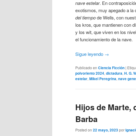
nave estelar
. En contraposició
exotismos, muy apegado a la 
del tiempo
de Wells, con nuest
los kros, que mantienen con dif
y los wit, que viven en los niv
el funcionamiento de la nave.
Sigue leyendo
→
Publicado en
Ciencia Ficción
|
Etiq
polvoriento 2024
,
dictadura
,
H. G. W
estelar
,
Mikel Peregrina
,
nave gene
Hijos de Marte, 
Barba
Posted on
22 mayo, 2023
por
Ignaci