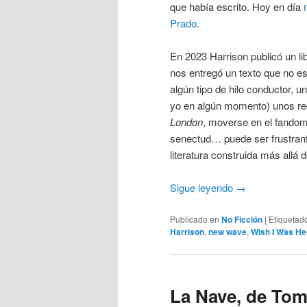
que había escrito. Hoy en día
Prado
.
En 2023 Harrison publicó un l
nos entregó un texto que no es
algún tipo de hilo conductor,
yo en algún momento) unos rec
London
, moverse en el fandom
senectud… puede ser frustrante
literatura construida más allá 
Sigue leyendo
→
Publicado en
No Ficción
|
Etiquetad
Harrison
,
new wave
,
Wish I Was He
La Nave, de Tom