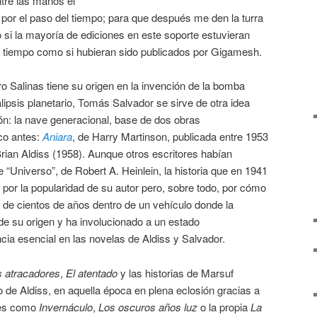
tre las manos el
por el paso del tiempo; para que después me den la turra
 si la mayoría de ediciones en este soporte estuvieran
l tiempo como si hubieran sido publicados por Gigamesh.
o Salinas tiene su origen en la invención de la bomba
lipsis planetario, Tomás Salvador se sirve de otra idea
ión: la nave generacional, base de dos obras
co antes:
Aniara
, de Harry Martinson, publicada entre 1953
Brian Aldiss (1958). Aunque otros escritores habían
e “Universo”, de Robert A. Heinlein, la historia que en 1941
: por la popularidad de su autor pero, sobre todo, por cómo
je de cientos de años dentro de un vehículo donde la
de su origen y ha involucionado a un estado
cia esencial en las novelas de Aldiss y Salvador.
s atracadores
,
El atentado
y las historias de Marsuf
o de Aldiss, en aquella época en plena eclosión gracias a
ntes como
Invernáculo
,
Los oscuros años luz
o la propia
La