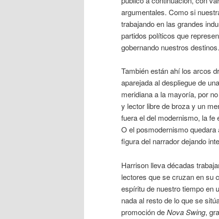
publicó a continuación, con va
argumentales. Como si nuestr
trabajando en las grandes ind
partidos políticos que represe
gobernando nuestros destino
También están ahí los arcos dr
aparejada al despliegue de un
meridiana a la mayoría, por no 
y lector libre de broza y un m
fuera el del modernismo, la fe 
O el posmodernismo quedara ar
figura del narrador dejando int
Harrison lleva décadas trabaja
lectores que se cruzan en su
espíritu de nuestro tiempo en 
nada al resto de lo que se sitú
promoción de
Nova Swing
, gr