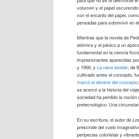
para que no se te desmonte en
volumen y el papel oscurecido 
con el encanto del papel, como
pensadas para sobrevivir en e
Mientras que la novela de Pedr
atómica y el pánico a un apoca
fundamental en la ciencia ficc
impresionantes aparecidas po
y 1956, y
La nave estelar
, de 
cultivado antes el concepto, fu
marcó el devenir del concepto
se acercó a la historia del via
sociedad ha perdido la noción 
pretecnológico. Una circunstan
En su escritura, el autor de
Lo
prescinde del vuelo imaginativ
peripecias coloristas y vibra