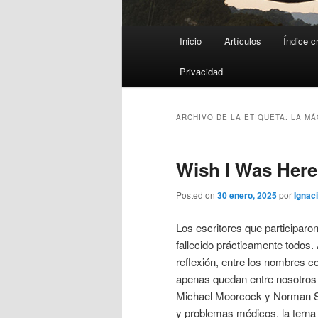
Menú
Inicio
Artículos
Índice c
principal
Privacidad
ARCHIVO DE LA ETIQUETA:
LA MÁ
Wish I Was Here
Posted on
30 enero, 2025
por
Ignaci
Los escritores que participaro
fallecido prácticamente todos.
reflexión, entre los nombres c
apenas quedan entre nosotros
Michael Moorcock y Norman S
y problemas médicos, la terna 