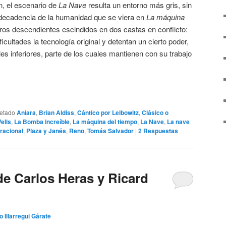
n, el escenario de
La Nave
resulta un entorno más gris, sin
decadencia de la humanidad que se viera en
La máquina
ros descendientes escindidos en dos castas en conflicto:
icultades la tecnología original y detentan un cierto poder,
eles inferiores, parte de los cuales mantienen con su trabajo
uetado
Aniara
,
Brian Aldiss
,
Cántico por Leibowitz
,
Clásico o
ells
,
La Bomba increíble
,
La máquina del tiempo
,
La Nave
,
La nave
racional
,
Plaza y Janés
,
Reno
,
Tomás Salvador
|
2
Respuestas
de Carlos Heras y Ricard
o Illarregui Gárate