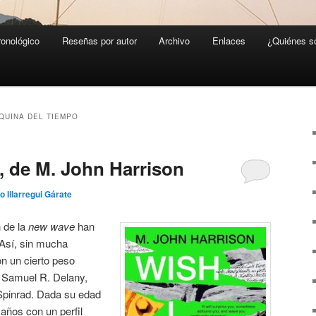
ronológico
Reseñas por autor
Archivo
Enlaces
¿Quiénes 
QUINA DEL TIEMPO
, de M. John Harrison
o Illarregui Gárate
n de la
new wave
han
 Así, sin mucha
on un cierto peso
 Samuel R. Delany,
pinrad. Dada su edad
años con un perfil