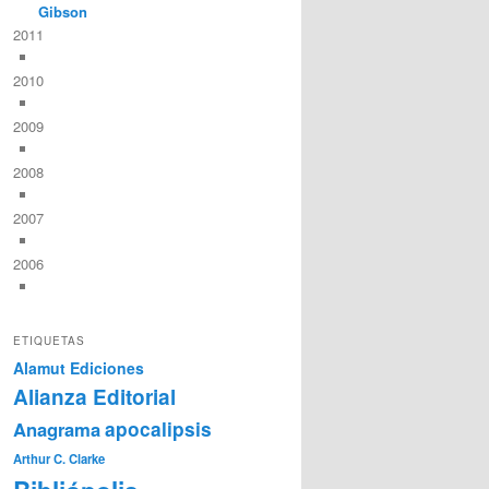
Gibson
2011
2010
2009
2008
2007
2006
ETIQUETAS
Alamut Ediciones
Alianza Editorial
Anagrama
apocalipsis
Arthur C. Clarke