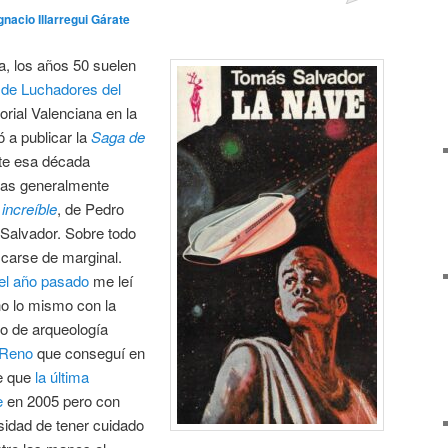
gnacio Illarregui Gárate
la, los años 50 suelen
n de Luchadores del
torial Valenciana en la
 a publicar la
Saga de
nte esa década
las generalmente
increíble
, de Pedro
Salvador. Sobre todo
icarse de marginal.
del año pasado
me leí
ho lo mismo con la
io de arqueología
 Reno
que conseguí en
e que
la última
e
en 2005 pero con
sidad de tener cuidado