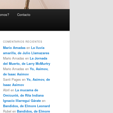
somos?
Contacto
COMENTARIOS RECIENTES
Mario Amadas
en
La lluvia
amarilla, de Julio Llamazares
Mario Amadas
en
La Jornada
del Muerto, de Larry McMurtry
Mario Amadas
en
Yo, Asimov,
de Isaac Asimov
Santi Pages
en
Yo, Asimov, de
Isaac Asimov
Abril
en
La mucama de
Omicunlé, de Rita Indiana
Ignacio Illarregui Gárate
en
Bandidos, de Elmore Leonard
Rubel
en
Bandidos, de Elmore