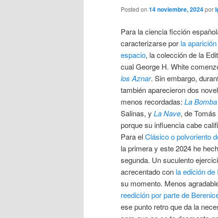
Posted on
14 noviembre, 2024
por
I
Para la ciencia ficción españo
caracterizarse por
la aparició
espacio
, la colección de la Edi
cual George H. White comenzó
los Aznar
. Sin embargo, dura
también aparecieron dos nove
menos recordadas:
La Bomba 
Salinas, y
La Nave
, de Tomás 
porque su influencia cabe calif
Para el
Clásico o polvoriento 
la primera y este 2024 he hec
segunda. Un suculento ejercic
acrecentado con
la edición de
su momento. Menos agradabl
reedición por parte de Berenic
ese punto retro que da la nece