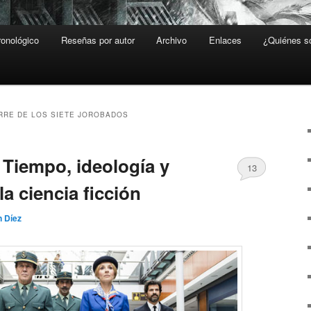
ronológico
Reseñas por autor
Archivo
Enlaces
¿Quiénes 
RRE DE LOS SIETE JOROBADOS
l Tiempo, ideología y
13
a ciencia ficción
n Díez