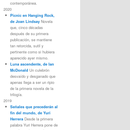
contemporánea.
2020
Picnic en Hanging Rock,
de Joan Lindsay
Novela
que, cinco décadas
después de su primera
publicación, se mantiene
tan retorcida, sutil y
pertinente como si hubiera
aparecido ayer mismo.
Luna ascendente, de Ian
McDonald
Un culebrón
desvaído y desganado que
apenas llega a ser un ripio
de la primera novela de la
trilogía.
2019
Señales que precederán al
fin del mundo, de Yuri
Herrera
Desde la primera
palabra Yuri Herrera pone de