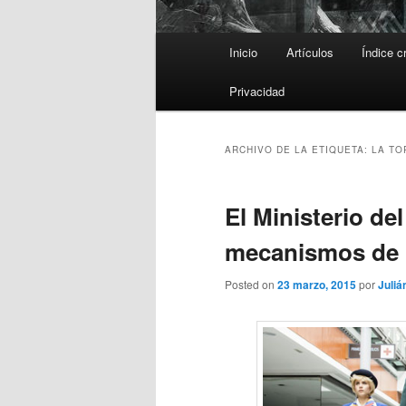
Menú
Inicio
Artículos
Índice c
principal
Privacidad
ARCHIVO DE LA ETIQUETA:
LA TO
El Ministerio de
mecanismos de l
Posted on
23 marzo, 2015
por
Juliá