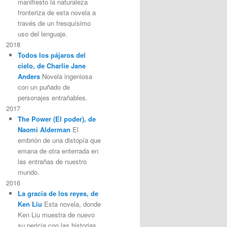
manifiesto la naturaleza
fronteriza de esta novela a
través de un fresquísimo
uso del lenguaje.
2018
Todos los pájaros del
cielo, de Charlie Jane
Anders
Novela ingeniosa
con un puñado de
personajes entrañables.
2017
The Power (El poder), de
Naomi Alderman
El
embrión de una distopía que
emana de otra enterrada en
las entrañas de nuestro
mundo.
2016
La gracia de los reyes, de
Ken Liu
Esta novela, donde
Ken Liu muestra de nuevo
su pericia con las historias