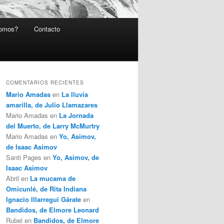
somos?
Contacto
COMENTARIOS RECIENTES
Mario Amadas
en
La lluvia
amarilla, de Julio Llamazares
Mario Amadas
en
La Jornada
del Muerto, de Larry McMurtry
Mario Amadas
en
Yo, Asimov,
de Isaac Asimov
Santi Pages
en
Yo, Asimov, de
Isaac Asimov
Abril
en
La mucama de
Omicunlé, de Rita Indiana
Ignacio Illarregui Gárate
en
Bandidos, de Elmore Leonard
Rubel
en
Bandidos, de Elmore