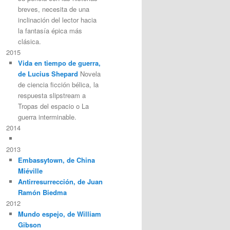
breves, necesita de una
inclinación del lector hacia
la fantasía épica más
clásica.
2015
Vida en tiempo de guerra,
de Lucius Shepard
Novela
de ciencia ficción bélica, la
respuesta slipstream a
Tropas del espacio o La
guerra interminable.
2014
2013
Embassytown, de China
Miéville
Antirresurrección, de Juan
Ramón Biedma
2012
Mundo espejo, de William
Gibson