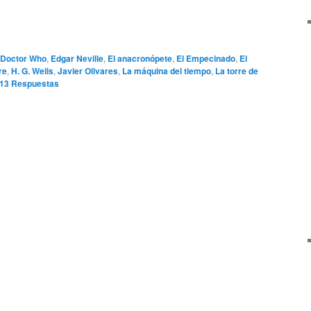
Doctor Who
,
Edgar Neville
,
El anacronópete
,
El Empecinado
,
El
re
,
H. G. Wells
,
Javier Olivares
,
La máquina del tiempo
,
La torre de
13
Respuestas