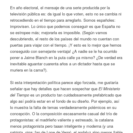
En año electoral, el mensaje de una serie producida por la
televisión pública es: da igual lo que voten, esto no se cambia ni
retrocediendo en el tiempo para arreglarlo. Somos españoles:
improvisen. Lo único que podemos conseguir es que España no
se estropee más; mejorarla es imposible. (Según vamos
descubriendo, el resto de los países del mundo no cuentan con
puertas para viajar con el tiempo. ¡Y esto es lo mejor que hemos
conseguido con semejante ventaja! ¿A nadie se le ha ocurrido
poner a Jaime Blanch en la puta calle ya mismo? ¿De verdad era
inevitable aguantar cuarenta años a un dictador hasta que se
muriera en la cama?).
Si esta interpretación política parece algo forzada, me gustaría
señalar que hay detalles que hacen sospechar que
El Ministerio
del Tiempo
es un producto tan cuidadosamente prefabricado que
algo así podría estar en el fondo de su diseño. Por ejemplo, así
lo muestra la falta de temas verdaderamente polémicos en su
concepción. O la composición escasamente casual del trío de
protagonistas: el madrileño valiente y estresado, la catalana
menos protagonista pero taaan inteligente y moderna (y una
patriota, oiga: fan de Lope de Vega), el andaluz algo menos fiable