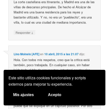
La corte castellana era itinerante, y Madrid era una de las
villas de descanso principales. De hecho el Alcázar de
Madrid era una buena residencia para los reyes y
bastante utilizado. Y no, no era un ”pueblecito”, era una
villa, lo cual es una ciudad de mediana importancia.
↓
Responder
Lino Moinelo [AFE]
en
10 abril, 2015 a las 21:07
dijo:
Hola. Con todos mis respetos, creo que la critica está
también, poco trabajada. En cualquier caso, sin haber
leído todo el hilo de argumentos, intentaré aportar algo
por si pidiera aclarar algo.
Este sitio utiliza cookies funcionales y scripts
externos para mejorar tu experiencia.
Lo primero es que hay que tener cierta flexibilidad en
establecer el punto de suspensión de la incredulidad, no
Mis ajustes
Acepto
sólo por pasar por alto algunas incoherencias, sino
porque lo que en un principio nos parece una laguna,
puede que se explique en un capítulo posterior. Por otro