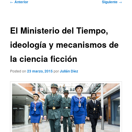
Navegación
←
Anterior
Siguiente
→
de
entradas
El Ministerio del Tiempo,
ideología y mecanismos de
la ciencia ficción
Posted on
23 marzo, 2015
por
Julián Díez