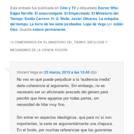
Esta entrada fue publicada en
Cine y TV
y etiquetada
Doctor Who
,
Edgar Neville
,
El anacronópete
,
El Empecinado
,
El Ministerio del
Tiempo
,
Emilio Carrere
,
H. G. Wells
,
Javier Olivares
,
La máquina
del tiempo
,
La torre de los siete jorobados
,
Lope de Vega
por
Julián
Díez
. Guarda
enlace permanente
.
13 COMENTARIOS EN “
EL MINISTERIO DEL TIEMPO, IDEOLOGÍA Y
MECANISMOS DE LA CIENCIA FICCIÓN
”
Vincent Vega
en
23 marzo, 2015 a las 13:45
dijo:
No veo en qué puede perjudicar a la “audiencia media”
darle coherencia al argumento. Sin embargo, no es
necesario ser un aficionado avezado del género para
percibir que tiene agujeros por todas partes, sin
necesidad de hilar muy fino.
Sin entrar en aspectos ideológicos, que para mí sí son
importantes, la serie es argumentalmente una chapuza.
En el fondo, por muchas referencias que los guionistas