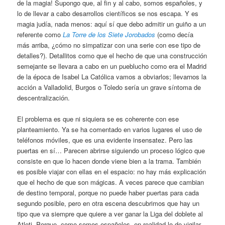
de la magia! Supongo que, al fin y al cabo, somos españoles, y
lo de llevar a cabo desarrollos científicos se nos escapa. Y es
magia judía, nada menos: aquí sí que debo admitir un guiño a un
referente como
La Torre de los Siete Jorobados
(como decía
más arriba, ¿cómo no simpatizar con una serie con ese tipo de
detalles?). Detallitos como que el hecho de que una construcción
semejante se llevara a cabo en un pueblucho como era el Madrid
de la época de Isabel La Católica vamos a obviarlos; llevarnos la
acción a Valladolid, Burgos o Toledo sería un grave síntoma de
descentralización.
El problema es que ni siquiera se es coherente con ese
planteamiento. Ya se ha comentado en varios lugares el uso de
teléfonos móviles, que es una evidente insensatez. Pero las
puertas en sí… Parecen abrirse siguiendo un proceso lógico que
consiste en que lo hacen donde viene bien a la trama. También
es posible viajar con ellas en el espacio: no hay más explicación
que el hecho de que son mágicas. A veces parece que cambian
de destino temporal, porque no puede haber puertas para cada
segundo posible, pero en otra escena descubrimos que hay un
tipo que va siempre que quiere a ver ganar la Liga del doblete al
Atleti. Porque, como somos españoles, en realidad lo de vigilar