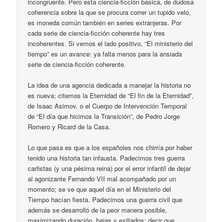
incongruente. Pero esta ciencia-ficción básica, de dudosa
coherencia sobre la que se procura correr un tupido velo,
es moneda común también en series extranjeras. Por
cada serie de ciencia-ficción coherente hay tres
incoherentes. Si vemos el lado positivo, “El ministerio del
tiempo” es un avance: ya falta menos para la ansiada
serie de ciencia-ficción coherente.
La idea de una agencia dedicada a manejar la historia no
es nueva; citemos la Eternidad de “El fin de la Eternidad”,
de Isaac Asimov, o el Cuerpo de Intervención Temporal
de “El día que hicimos la Transición”, de Pedro Jorge
Romero y Ricard de la Casa.
Lo que pasa es que a los españoles nos chirría por haber
tenido una historia tan infausta. Padecimos tres guerra
carlistas (y una pésima reina) por el error infantil de dejar
al agonizante Fernando VII mal acompañado por un
momento; se ve que aquel día en el Ministerio del
Tiempo hacían fiesta. Padecimos una guerra civil que
además se desarrolló de la peor manera posible,
maximizando duración, bajas y exiliados; decir que