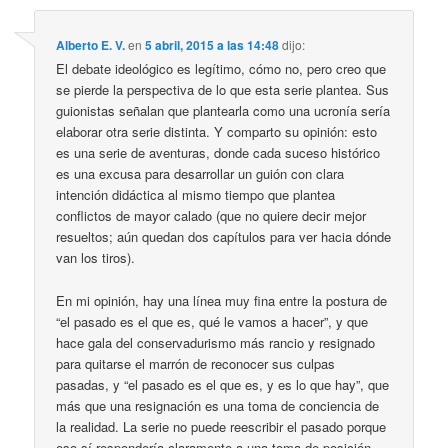
Alberto E. V.
en
5 abril, 2015 a las 14:48
dijo:
El debate ideológico es legítimo, cómo no, pero creo que
se pierde la perspectiva de lo que esta serie plantea. Sus
guionistas señalan que plantearla como una ucronía sería
elaborar otra serie distinta. Y comparto su opinión: esto
es una serie de aventuras, donde cada suceso histórico
es una excusa para desarrollar un guión con clara
intención didáctica al mismo tiempo que plantea
conflictos de mayor calado (que no quiere decir mejor
resueltos; aún quedan dos capítulos para ver hacia dónde
van los tiros).
En mi opinión, hay una línea muy fina entre la postura de
“el pasado es el que es, qué le vamos a hacer”, y que
hace gala del conservadurismo más rancio y resignado
para quitarse el marrón de reconocer sus culpas
pasadas, y “el pasado es el que es, y es lo que hay”, que
más que una resignación es una toma de conciencia de
la realidad. La serie no puede reescribir el pasado porque
eso sí respondería claramente a una toma de posición