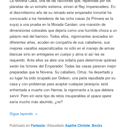
La Novena Casa, una de las facciones que, repartidas por los
planetas de un extraño sistema, sirven al Rey Imperecedero. En
el diezmilésimo año de su reinado este emperador inmortal ha
convocado a los herederos de las ocho casas (la Primera es la
suya) a una prueba en la Morada Canáan; una mansión de
dimensiones colosales que dejaría como una humilde choza a un
palacio real del barroco. Todos ellos, nigromantes avezados en
diferentes artes, acuden en compañía de sus caballeros, sus
mejores vasallos especializados no sólo en el manejo de armas
blancas sino en entregarse en cuerpo y alma si así les es
requerido. Ante ellos se abre una ordalía para determinar quiénes
serán los lictores del Emperador. Todas las casas parecen mejor
preparadas que la Novena. Su caballero, Ortus, ha desertado y
su lugar ha sido ocupado por Gideon, una paria repudiada por su
casa y con problemas para aceptar cualquier jerarquía: está
enfrentada a muerte con Harrow, la nigromante a la que debiera
servir. Pero sin este tipo de retos insuperables el
space opera
sería mucho más aburrido, ¿no?
Sigue leyendo
→
Publicado en
Fantasía
|
Etiquetado
Agatha Christie
,
Becky