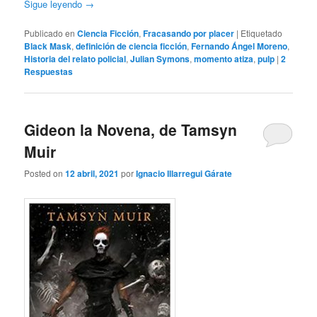
Sigue leyendo
→
Publicado en
Ciencia Ficción
,
Fracasando por placer
|
Etiquetado
Black Mask
,
definición de ciencia ficción
,
Fernando Ángel Moreno
,
Historia del relato policial
,
Julian Symons
,
momento atiza
,
pulp
|
2
Respuestas
Gideon la Novena, de Tamsyn
Muir
Posted on
12 abril, 2021
por
Ignacio Illarregui Gárate