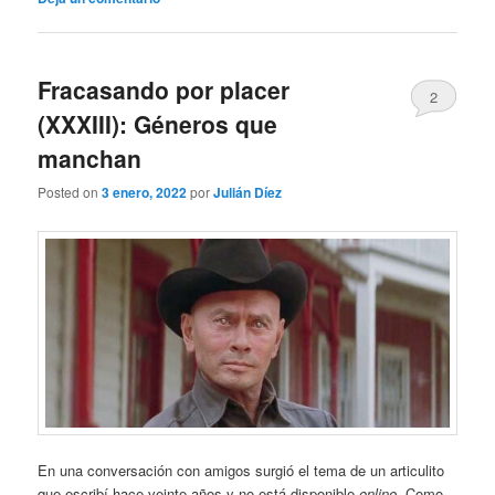
Fracasando por placer
2
(XXXIII): Géneros que
manchan
Posted on
3 enero, 2022
por
Julián Díez
En una conversación con amigos surgió el tema de un articulito
que escribí hace veinte años y no está disponible
online
. Como