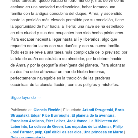
héroe terrestre, quedó varado en otro mundo y, tras servir como
esclavo en una sociedad medievaloide, haber formado una
familia con la antigua concubina del duque, Amra, y ascendido
hasta la posición más elevada permitida por su condición, tiene
la oportunidad de huir hacia la Tierra: una nave se ha estrellado
en otra ciudad y sus dos ocupantes han sido hecho prisioneros.
Para escapar necesita llegar hasta allí y liberarlos, algo que
requerirá cortar lazos con sus dueños y con su nueva familia.
Todo esto se revela una tarea más complicada de lo previsto: por
la tela de araña construida a su alrededor, por la determinación
de Amra y por la geografía alienígena del planeta. Para alcanzar
su destino debe atravesar un mar de hierba inmenso,
perfectamente navegable en la tradición de las praderas
oceánicas de la ciencia ficción, con sus peligros y misterios.
Sigue leyendo
→
Publicado en
Ciencia Ficción
|
Etiquetado
Arkadi Strugatski
,
Borís
Strugatski
,
Edgar Rice Burroughs
,
El planeta de la aventura
,
Francisco Arellano
,
Fritz Leiber
,
Jack Vance
,
La Biblioteca del
Laberinto
,
La odisea de Green
,
Las espadas de Lankhmar
,
Philip
José Farmer
,
pulp
,
Qué difícil es ser dios
,
Una princesa en Marte
|
Deja un comentario