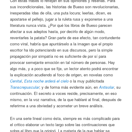
Con estas frases lo reflejan en sus opiniones y reseñas. Para
sus incondicionales, las historias de Bueso son revolucionarias,
inesperadas idas de olla, una puta locura; leerlas, dicen, es
apostarse el pellejo, jugar a la ruleta rusa y exponerse a una
literatura nunca vista. ¿Por qué los libros de Bueso parecen
afectar a sus adeptos hasta, por decirlo de algún modo,
reventarles la patata? Gran parte de ese efecto, tan contundente
como viral, habría que apuntárselo a la imagen que el propio
escritor ha ido potenciando en sus discursos, pero la simple
propagación por simpatía no es suficiente de por sí para
provocar semejante emoción en tal número de personas. Hay
algo más, y a poco que se fije, un lector atento podrá encontrar
la explicación acudiendo al foco de origen, en novelas como
Cenital
,
Esta noche arderá el cielo
o la muy publicitada
Transcrepuscular
; y de forma más evidente aún, en
Antisolar
, su
continuación. El secreto a voces reside, precisamente, en eso
mismo, en la voz narrativa, de la que hablaré al final, después de
referirme a una obviedad y acometer un breve análisis.
En una serie lineal como ésta, siempre es más complicado para
el critico elaborar un texto largo sobre las continuaciones que
sobre el libro que la originó. La materia de la que hablar se