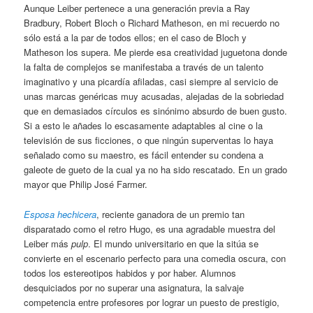
Aunque Leiber pertenece a una generación previa a Ray
Bradbury, Robert Bloch o Richard Matheson, en mi recuerdo no
sólo está a la par de todos ellos; en el caso de Bloch y
Matheson los supera. Me pierde esa creatividad juguetona donde
la falta de complejos se manifestaba a través de un talento
imaginativo y una picardía afiladas, casi siempre al servicio de
unas marcas genéricas muy acusadas, alejadas de la sobriedad
que en demasiados círculos es sinónimo absurdo de buen gusto.
Si a esto le añades lo escasamente adaptables al cine o la
televisión de sus ficciones, o que ningún superventas lo haya
señalado como su maestro, es fácil entender su condena a
galeote de gueto de la cual ya no ha sido rescatado. En un grado
mayor que Philip José Farmer.
Esposa hechicera
, reciente ganadora de un premio tan
disparatado como el retro Hugo, es una agradable muestra del
Leiber más
pulp
. El mundo universitario en que la sitúa se
convierte en el escenario perfecto para una comedia oscura, con
todos los estereotipos habidos y por haber. Alumnos
desquiciados por no superar una asignatura, la salvaje
competencia entre profesores por lograr un puesto de prestigio,