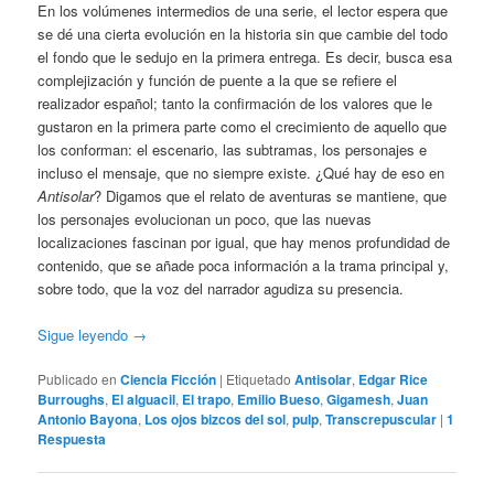
En los volúmenes intermedios de una serie, el lector espera que
se dé una cierta evolución en la historia sin que cambie del todo
el fondo que le sedujo en la primera entrega. Es decir, busca esa
complejización y función de puente a la que se refiere el
realizador español; tanto la confirmación de los valores que le
gustaron en la primera parte como el crecimiento de aquello que
los conforman: el escenario, las subtramas, los personajes e
incluso el mensaje, que no siempre existe. ¿Qué hay de eso en
Antisolar
? Digamos que el relato de aventuras se mantiene, que
los personajes evolucionan un poco, que las nuevas
localizaciones fascinan por igual, que hay menos profundidad de
contenido, que se añade poca información a la trama principal y,
sobre todo, que la voz del narrador agudiza su presencia.
Sigue leyendo
→
Publicado en
Ciencia Ficción
|
Etiquetado
Antisolar
,
Edgar Rice
Burroughs
,
El alguacil
,
El trapo
,
Emilio Bueso
,
Gigamesh
,
Juan
Antonio Bayona
,
Los ojos bizcos del sol
,
pulp
,
Transcrepuscular
|
1
Respuesta