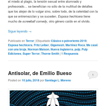
el miedo al plagio, la tensión sexual entre alumnado y
profesorado… se benefician no sólo de la multitud de detalles
que los alejan de lo vulgar sino, sobre todo, de la celeridad con la
que se entremezclan y se suceden.
Esposa hechicera
tiene
mucho de
screwball comedy
, otro género caído en el olvido.
Sigue leyendo
→
Publicado en
Terror
|
Etiquetado
Clásico o polvoriento 2019
,
Esposa hechicera
,
Fritz Leiber
,
Gigamesh
,
Martínez Roca
,
Me casé
con una bruja
,
Norman Matson
,
Nueva Inglaterra
,
pulp
,
Pulp
Ediciones
,
Super Terror
,
Thorne Smith
|
1
Respuesta
Antisolar, de Emilio Bueso
1
Posted on
10 julio, 2018
por
Santiago L. Moreno