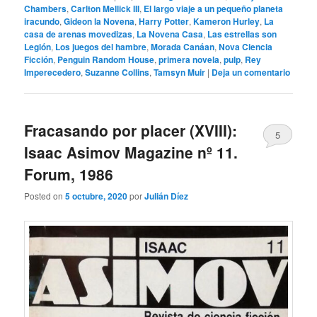
Chambers
,
Carlton Mellick III
,
El largo viaje a un pequeño planeta
iracundo
,
Gideon la Novena
,
Harry Potter
,
Kameron Hurley
,
La
casa de arenas movedizas
,
La Novena Casa
,
Las estrellas son
Legión
,
Los juegos del hambre
,
Morada Canáan
,
Nova Ciencia
Ficción
,
Penguin Random House
,
primera novela
,
pulp
,
Rey
Imperecedero
,
Suzanne Collins
,
Tamsyn Muir
|
Deja un comentario
Fracasando por placer (XVIII):
5
Isaac Asimov Magazine nº 11.
Forum, 1986
Posted on
5 octubre, 2020
por
Julián Díez