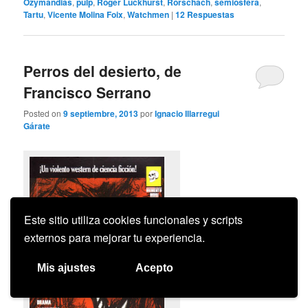
Ozymandias
,
pulp
,
Roger Luckhurst
,
Rorschach
,
semiosfera
,
Tartu
,
Vicente Molina Foix
,
Watchmen
|
12
Respuestas
Perros del desierto, de
Francisco Serrano
Posted on
9 septiembre, 2013
por
Ignacio Illarregui
Gárate
Este sitio utiliza cookies funcionales y scripts
externos para mejorar tu experiencia.
Mis ajustes
Acepto