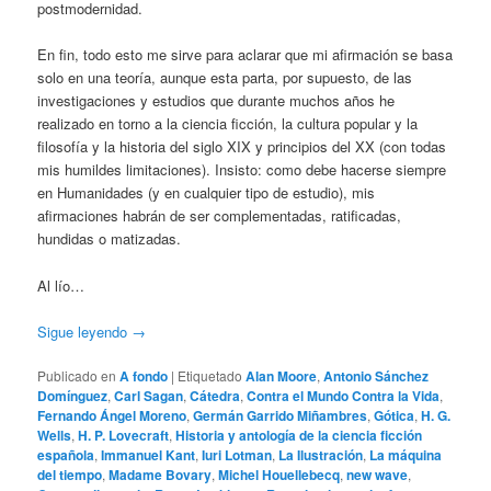
postmodernidad.
En fin, todo esto me sirve para aclarar que mi afirmación se basa
solo en una teoría, aunque esta parta, por supuesto, de las
investigaciones y estudios que durante muchos años he
realizado en torno a la ciencia ficción, la cultura popular y la
filosofía y la historia del siglo XIX y principios del XX (con todas
mis humildes limitaciones). Insisto: como debe hacerse siempre
en Humanidades (y en cualquier tipo de estudio), mis
afirmaciones habrán de ser complementadas, ratificadas,
hundidas o matizadas.
Al lío…
Sigue leyendo
→
Publicado en
A fondo
|
Etiquetado
Alan Moore
,
Antonio Sánchez
Domínguez
,
Carl Sagan
,
Cátedra
,
Contra el Mundo Contra la Vida
,
Fernando Ángel Moreno
,
Germán Garrido Miñambres
,
Gótica
,
H. G.
Wells
,
H. P. Lovecraft
,
Historia y antología de la ciencia ficción
española
,
Immanuel Kant
,
Iuri Lotman
,
La Ilustración
,
La máquina
del tiempo
,
Madame Bovary
,
Michel Houellebecq
,
new wave
,