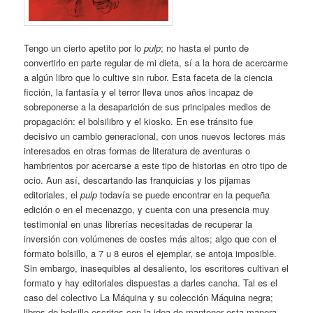
Tengo un cierto apetito por lo
pulp
; no hasta el punto de
convertirlo en parte regular de mi dieta, sí a la hora de acercarme
a algún libro que lo cultive sin rubor. Esta faceta de la ciencia
ficción, la fantasía y el terror lleva unos años incapaz de
sobreponerse a la desaparición de sus principales medios de
propagación: el bolsilibro y el kiosko. En ese tránsito fue
decisivo un cambio generacional, con unos nuevos lectores más
interesados en otras formas de literatura de aventuras o
hambrientos por acercarse a este tipo de historias en otro tipo de
ocio. Aun así, descartando las franquicias y los pijamas
editoriales, el
pulp
todavía se puede encontrar en la pequeña
edición o en el mecenazgo, y cuenta con una presencia muy
testimonial en unas librerías necesitadas de recuperar la
inversión con volúmenes de costes más altos; algo que con el
formato bolsillo, a 7 u 8 euros el ejemplar, se antoja imposible.
Sin embargo, inasequibles al desaliento, los escritores cultivan el
formato y hay editoriales dispuestas a darles cancha. Tal es el
caso del colectivo La Máquina y su colección Máquina negra;
libros de bolsillo escritos con la idea de mantener esta manera