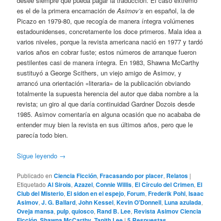
desee siempre que pueda pagar la traducción. El caso extremo
es el de la primera encarnación de
Asimov’s
en español, la de
Picazo en 1979-80, que recogía de manera íntegra volúmenes
estadounidenses, concretamente los doce primeros. Mala idea a
varios niveles, porque la revista americana nació en 1977 y tardó
varios años en cobrar fuste; estos números de arranque fueron
pestilentes casi de manera íntegra. En 1983, Shawna McCarthy
sustituyó a George Scithers, un viejo amigo de Asimov, y
arrancó una orientación «literaria» de la publicación obviando
totalmente la supuesta herencia del autor que daba nombre a la
revista; un giro al que daría continuidad Gardner Dozois desde
1985. Asimov comentaría en alguna ocasión que no acababa de
entender muy bien la revista en sus últimos años, pero que le
parecía todo bien.
Sigue leyendo
→
Publicado en
Ciencia Ficción
,
Fracasando por placer
,
Relatos
|
Etiquetado
Al Sirois
,
Azazel
,
Connie Willis
,
El Círculo del Crimen
,
El
Club del Misterio
,
El sidon en el espejo
,
Forum
,
Frederik Pohl
,
Isaac
Asimov
,
J. G. Ballard
,
John Kessel
,
Kevin O'Donnell
,
Luna azulada
,
Oveja mansa
,
pulp
,
quiosco
,
Rand B. Lee
,
Revista Asimov Ciencia
Ficción
,
Shawna McCarthy
,
Tanith Lee
|
5
Respuestas