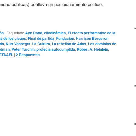
nidad públicas) conlleva un posicionamiento político.
ión
|
Etiquetado
Ayn Rand
,
cliodinámica
,
El efecto performativo de la
ís de los ciegos
,
Final de partida
,
Fundación
,
Harrison Bergeron
,
tin
,
Kurt Vonnegut
,
La Cultura
,
La rebelión de Atlas
,
Los dominios de
iedman
,
Peter Turchin
,
profecía autocumplida
,
Robert A. Heinlein
,
STAAFL
|
2
Respuestas