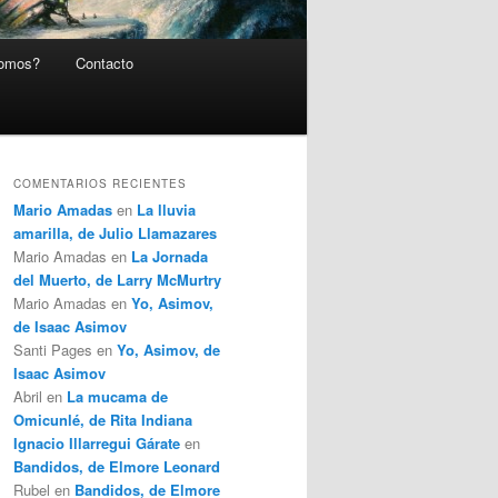
somos?
Contacto
COMENTARIOS RECIENTES
Mario Amadas
en
La lluvia
amarilla, de Julio Llamazares
Mario Amadas
en
La Jornada
del Muerto, de Larry McMurtry
Mario Amadas
en
Yo, Asimov,
de Isaac Asimov
Santi Pages
en
Yo, Asimov, de
Isaac Asimov
Abril
en
La mucama de
Omicunlé, de Rita Indiana
Ignacio Illarregui Gárate
en
Bandidos, de Elmore Leonard
Rubel
en
Bandidos, de Elmore