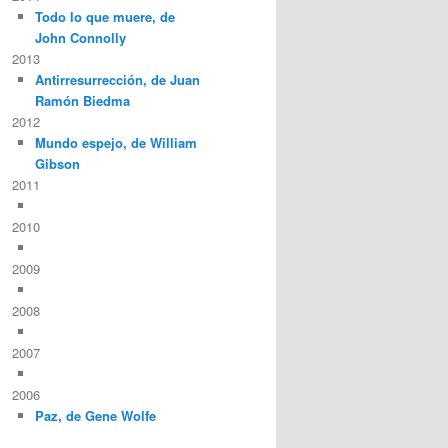
Todo lo que muere, de
John Connolly
2013
Antirresurrección, de Juan
Ramón Biedma
2012
Mundo espejo, de William
Gibson
2011
2010
2009
2008
2007
2006
Paz, de Gene Wolfe