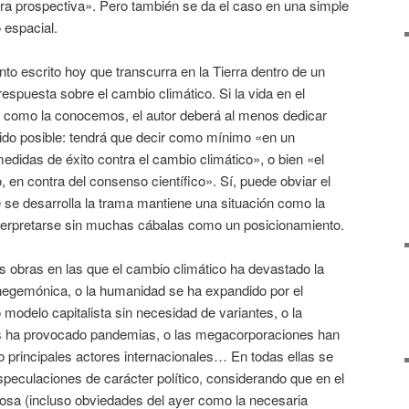
ura prospectiva». Pero también se da el caso en una simple
 espacial.
to escrito hoy que transcurra en la Tierra dentro de un
espuesta sobre el cambio climático. Si la vida en el
 como la conocemos, el autor deberá al menos dedicar
sido posible: tendrá que decir como mínimo «en un
didas de éxito contra el cambio climático», o bien «el
, en contra del consenso científico». Sí, puede obviar el
e se desarrolla la trama mantiene una situación como la
terpretarse sin muchas cábalas como un posicionamiento.
s obras en las que el cambio climático ha devastado la
 hegemónica, o la humanidad se ha expandido por el
modelo capitalista sin necesidad de variantes, o la
s ha provocado pandemias, o las megacorporaciones han
 principales actores internacionales… En todas ellas se
peculaciones de carácter político, considerando que en el
osa (incluso obviedades del ayer como la necesaria