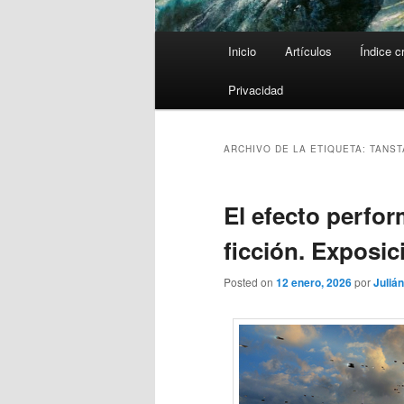
Menú
Inicio
Artículos
Índice c
principal
Privacidad
ARCHIVO DE LA ETIQUETA:
TANST
El efecto perfor
ficción. Exposic
Posted on
12 enero, 2026
por
Julián