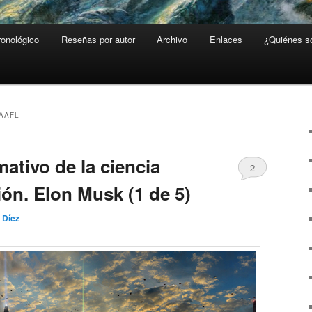
ronológico
Reseñas por autor
Archivo
Enlaces
¿Quiénes 
AAFL
mativo de la ciencia
2
ión. Elon Musk (1 de 5)
 Díez