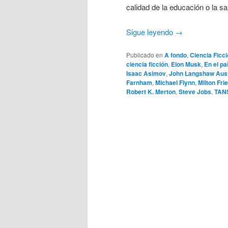
calidad de la educación o la sa
Sigue leyendo
→
Publicado en
A fondo
,
Ciencia Ficc
ciencia ficción
,
Elon Musk
,
En el pa
Isaac Asimov
,
John Langshaw Aus
Farnham
,
Michael Flynn
,
Milton Fr
Robert K. Merton
,
Steve Jobs
,
TAN