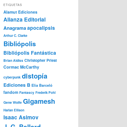
ETIQUETAS
Alamut Ediciones
Alianza Editorial
Anagrama
apocalipsis
Arthur C. Clarke
Bibliópolis
Bibliópolis Fantástica
Christopher Priest
Brian Aldiss
Cormac McCarthy
distopía
cyberpunk
Ediciones B
Elia Barceló
fandom
Fantascy
Frederik Pohl
Gigamesh
Gene Wolfe
Harlan Ellison
Isaac Asimov
J. G. Ballard