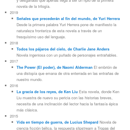
y desganado que apenas llega a ser un ripio de la primera
novela de la trilogía.
2019
Señales que precederán al fin del mundo, de Yuri Herrera
Desde la primera palabra Yuri Herrera pone de manifiesto la
naturaleza fronteriza de esta novela a través de un
fresquísimo uso del lenguaje.
2018
Todos los pájaros del cielo, de Charlie Jane Anders
Novela ingeniosa con un puñado de personajes entrañables.
2017
The Power (El poder), de Naomi Alderman
El embrión de
una distopía que emana de otra enterrada en las entrañas de
nuestro mundo.
2016
La gracia de los reyes, de Ken Liu
Esta novela, donde Ken
Liu muestra de nuevo su pericia con las historias breves,
necesita de una inclinación del lector hacia la fantasía épica
más clásica.
2015
Vida en tiempo de guerra, de Lucius Shepard
Novela de
ciencia ficción bélica, la respuesta slipstream a Tropas del