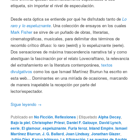
etiqueta, sin importar el nivel de especulación.
Desde esta óptica se entiende por qué he disfrutado tanto de
Lo
raro y lo espeluznante
. Una colección de ensayos en los cuales
Mark Fisher
se sirve de un puñado de obras, literarias,
cinematográficas, musicales, para delimitar dos términos de
recorrido crítico difuso: lo raro (weird) y lo espeluznante (eerie).
Dos sensaciones de máxima trascendencia narrativa tal y como
atestiguan la fascinación por el relato Lovecraftiano, la relevancia
del extrañamiento en la literatura contemporánea,
textos
divulgativos
como los que Ismael Martínez Biurrun ha escrito en
esta web… Dominantes en una miríada de ocasiones, marcando
de manera inapelable la recepción por parte del
lector/espectador.
Sigue leyendo
→
Publicado en
No Ficción
,
Reflexiones
|
Etiquetado
Alpha Decay
,
Bajo la piel
,
Christopher Priest
,
Daniel F. Galouye
,
David Lynch
,
eerie
,
El glamour
,
espeluznante
,
Furia feroz
,
Inland Empire
,
Ismael
Martínez Biurrun
,
J. G. Ballard
,
Joan Lindsay
,
Jonathan Glazer
,
Julián Díez
,
Kazuo Ishiguro
,
La Afirmación
,
Las puertas de Anubis
,