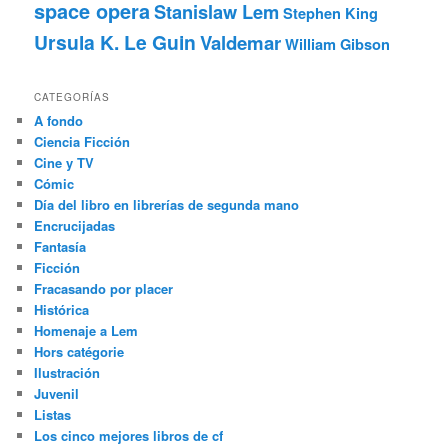
space opera
Stanislaw Lem
Stephen King
Ursula K. Le Guin
Valdemar
William Gibson
CATEGORÍAS
A fondo
Ciencia Ficción
Cine y TV
Cómic
Día del libro en librerías de segunda mano
Encrucijadas
Fantasía
Ficción
Fracasando por placer
Histórica
Homenaje a Lem
Hors catégorie
Ilustración
Juvenil
Listas
Los cinco mejores libros de cf