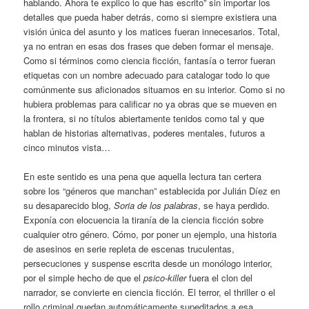
hablando. Ahora te explico lo que has escrito” sin importar los
detalles que pueda haber detrás, como si siempre existiera una
visión única del asunto y los matices fueran innecesarios. Total,
ya no entran en esas dos frases que deben formar el mensaje.
Como si términos como ciencia ficción, fantasía o terror fueran
etiquetas con un nombre adecuado para catalogar todo lo que
comúnmente sus aficionados situamos en su interior. Como si no
hubiera problemas para calificar no ya obras que se mueven en
la frontera, si no títulos abiertamente tenidos como tal y que
hablan de historias alternativas, poderes mentales, futuros a
cinco minutos vista…
En este sentido es una pena que aquella lectura tan certera
sobre los “géneros que manchan” establecida por Julián Díez en
su desaparecido blog,
Soria de los palabras
, se haya perdido.
Exponía con elocuencia la tiranía de la ciencia ficción sobre
cualquier otro género. Cómo, por poner un ejemplo, una historia
de asesinos en serie repleta de escenas truculentas,
persecuciones y suspense escrita desde un monólogo interior,
por el simple hecho de que el
psico-killer
fuera el clon del
narrador, se convierte en ciencia ficción. El terror, el thriller o el
rollo criminal quedan automáticamente supeditados a esa