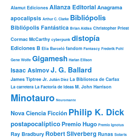
Alianza Editorial
Anagrama
Alamut Ediciones
Bibliópolis
apocalipsis
Arthur C. Clarke
Bibliópolis Fantástica
Christopher Priest
Brian Aldiss
distopía
Cormac McCarthy
cyberpunk
Ediciones B
fandom
Elia Barceló
Fantascy
Frederik Pohl
Gigamesh
Gene Wolfe
Harlan Ellison
J. G. Ballard
Isaac Asimov
James Tiptree Jr.
La Biblioteca de Carfax
Julián Díez
M. John Harrison
La carretera
La Factoría de Ideas
Minotauro
Neuromante
Philip K. Dick
Nova Ciencia Ficción
postapocalíptico
Premio Hugo
Premio Ignotus
Robert Silverberg
Ray Bradbury
Runas
Solaris