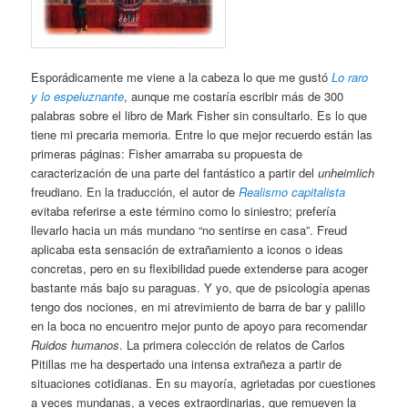
Esporádicamente me viene a la cabeza lo que me gustó
Lo raro
y lo espeluznante
, aunque me costaría escribir más de 300
palabras sobre el libro de Mark Fisher sin consultarlo. Es lo que
tiene mi precaria memoria. Entre lo que mejor recuerdo están las
primeras páginas: Fisher amarraba su propuesta de
caracterización de una parte del fantástico a partir del
unheimlich
freudiano. En la traducción, el autor de
Realismo capitalista
evitaba referirse a este término como lo siniestro; prefería
llevarlo hacia un más mundano “no sentirse en casa”. Freud
aplicaba esta sensación de extrañamiento a iconos o ideas
concretas, pero en su flexibilidad puede extenderse para acoger
bastante más bajo su paraguas. Y yo, que de psicología apenas
tengo dos nociones, en mi atrevimiento de barra de bar y palillo
en la boca no encuentro mejor punto de apoyo para recomendar
Ruidos humanos
. La primera colección de relatos de Carlos
Pitillas me ha despertado una intensa extrañeza a partir de
situaciones cotidianas. En su mayoría, agrietadas por cuestiones
a veces mundanas, a veces extraordinarias, que remueven la