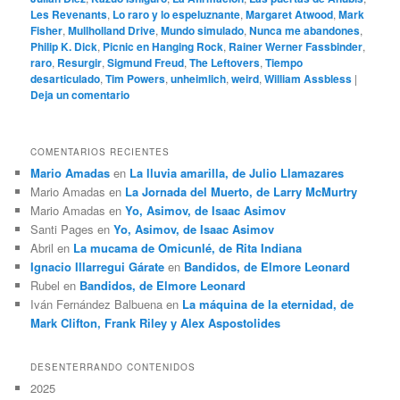
Les Revenants
,
Lo raro y lo espeluznante
,
Margaret Atwood
,
Mark
Fisher
,
Mullholland Drive
,
Mundo simulado
,
Nunca me abandones
,
Philip K. Dick
,
Picnic en Hanging Rock
,
Rainer Werner Fassbinder
,
raro
,
Resurgir
,
Sigmund Freud
,
The Leftovers
,
Tiempo
desarticulado
,
Tim Powers
,
unheimlich
,
weird
,
William Assbless
|
Deja un comentario
COMENTARIOS RECIENTES
Mario Amadas
en
La lluvia amarilla, de Julio Llamazares
Mario Amadas
en
La Jornada del Muerto, de Larry McMurtry
Mario Amadas
en
Yo, Asimov, de Isaac Asimov
Santi Pages
en
Yo, Asimov, de Isaac Asimov
Abril
en
La mucama de Omicunlé, de Rita Indiana
Ignacio Illarregui Gárate
en
Bandidos, de Elmore Leonard
Rubel
en
Bandidos, de Elmore Leonard
Iván Fernández Balbuena
en
La máquina de la eternidad, de
Mark Clifton, Frank Riley y Alex Aspostolides
DESENTERRANDO CONTENIDOS
2025