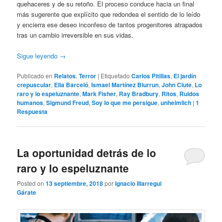
quehaceres y de su retoño. El proceso conduce hacia un final
más sugerente que explícito que redondea el sentido de lo leído
y encierra ese deseo inconfeso de tantos progenitores atrapados
tras un cambio irreversible en sus vidas.
Sigue leyendo
→
Publicado en
Relatos
,
Terror
|
Etiquetado
Carlos Pitillas
,
El jardín
crepuscular
,
Elia Barceló
,
Ismael Martínez Biurrun
,
John Clute
,
Lo
raro y lo espeluznante
,
Mark Fisher
,
Ray Bradbury
,
Ritos
,
Ruidos
humanos
,
Sigmund Freud
,
Soy lo que me persigue
,
unheimlich
|
1
Respuesta
La oportunidad detrás de lo
raro y lo espeluznante
Posted on
13 septiembre, 2018
por
Ignacio Illarregui
Gárate