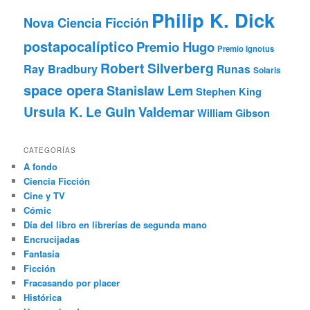
Philip K. Dick
Nova Ciencia Ficción
postapocalíptico
Premio Hugo
Premio Ignotus
Robert Silverberg
Ray Bradbury
Runas
Solaris
space opera
Stanislaw Lem
Stephen King
Ursula K. Le Guin
Valdemar
William Gibson
CATEGORÍAS
A fondo
Ciencia Ficción
Cine y TV
Cómic
Día del libro en librerías de segunda mano
Encrucijadas
Fantasía
Ficción
Fracasando por placer
Histórica