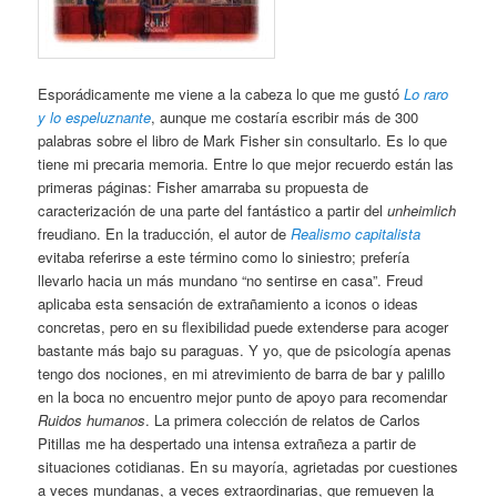
Esporádicamente me viene a la cabeza lo que me gustó
Lo raro
y lo espeluznante
, aunque me costaría escribir más de 300
palabras sobre el libro de Mark Fisher sin consultarlo. Es lo que
tiene mi precaria memoria. Entre lo que mejor recuerdo están las
primeras páginas: Fisher amarraba su propuesta de
caracterización de una parte del fantástico a partir del
unheimlich
freudiano. En la traducción, el autor de
Realismo capitalista
evitaba referirse a este término como lo siniestro; prefería
llevarlo hacia un más mundano “no sentirse en casa”. Freud
aplicaba esta sensación de extrañamiento a iconos o ideas
concretas, pero en su flexibilidad puede extenderse para acoger
bastante más bajo su paraguas. Y yo, que de psicología apenas
tengo dos nociones, en mi atrevimiento de barra de bar y palillo
en la boca no encuentro mejor punto de apoyo para recomendar
Ruidos humanos
. La primera colección de relatos de Carlos
Pitillas me ha despertado una intensa extrañeza a partir de
situaciones cotidianas. En su mayoría, agrietadas por cuestiones
a veces mundanas, a veces extraordinarias, que remueven la