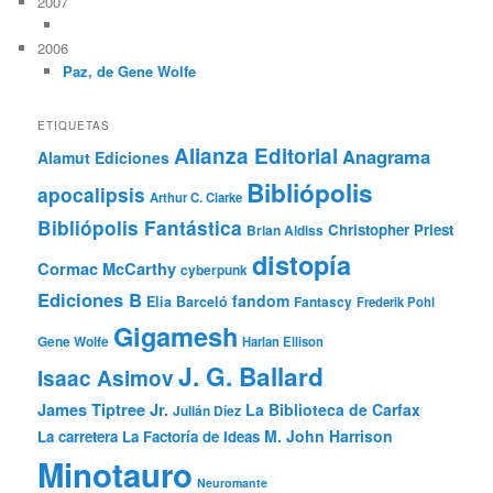
2007
2006
Paz, de Gene Wolfe
ETIQUETAS
Alianza Editorial
Anagrama
Alamut Ediciones
Bibliópolis
apocalipsis
Arthur C. Clarke
Bibliópolis Fantástica
Christopher Priest
Brian Aldiss
distopía
Cormac McCarthy
cyberpunk
Ediciones B
fandom
Elia Barceló
Fantascy
Frederik Pohl
Gigamesh
Gene Wolfe
Harlan Ellison
J. G. Ballard
Isaac Asimov
James Tiptree Jr.
La Biblioteca de Carfax
Julián Díez
M. John Harrison
La carretera
La Factoría de Ideas
Minotauro
Neuromante