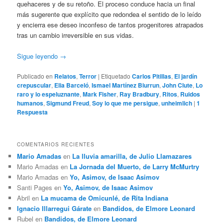
quehaceres y de su retoño. El proceso conduce hacia un final
más sugerente que explícito que redondea el sentido de lo leído
y encierra ese deseo inconfeso de tantos progenitores atrapados
tras un cambio irreversible en sus vidas.
Sigue leyendo
→
Publicado en
Relatos
,
Terror
|
Etiquetado
Carlos Pitillas
,
El jardín
crepuscular
,
Elia Barceló
,
Ismael Martínez Biurrun
,
John Clute
,
Lo
raro y lo espeluznante
,
Mark Fisher
,
Ray Bradbury
,
Ritos
,
Ruidos
humanos
,
Sigmund Freud
,
Soy lo que me persigue
,
unheimlich
|
1
Respuesta
COMENTARIOS RECIENTES
Mario Amadas
en
La lluvia amarilla, de Julio Llamazares
Mario Amadas
en
La Jornada del Muerto, de Larry McMurtry
Mario Amadas
en
Yo, Asimov, de Isaac Asimov
Santi Pages
en
Yo, Asimov, de Isaac Asimov
Abril
en
La mucama de Omicunlé, de Rita Indiana
Ignacio Illarregui Gárate
en
Bandidos, de Elmore Leonard
Rubel
en
Bandidos, de Elmore Leonard