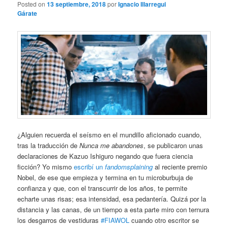
Posted on
13 septiembre, 2018
por
Ignacio Illarregui
Gárate
¿Alguien recuerda el seísmo en el mundillo aficionado cuando,
tras la traducción de
Nunca me abandones
, se publicaron unas
declaraciones de Kazuo Ishiguro negando que fuera ciencia
ficción? Yo mismo
escribí un
fandomsplaining
al reciente premio
Nobel, de ese que empieza y termina en tu microburbuja de
confianza y que, con el transcurrir de los años, te permite
echarte unas risas; esa intensidad, esa pedantería. Quizá por la
distancia y las canas, de un tiempo a esta parte miro con ternura
los desgarros de vestiduras
#FIAWOL
cuando otro escritor se