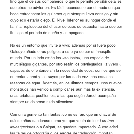
fino que el de sus compañeros lo que le permite percibir detalles
que otros no advierten. Es fácil reconocerlo por el modo en que
hace entrechocar los guijarros que siempre lleva consigo y sin
cuyo eco estaría ciego. El Nivel Inferior es su hogar donde el
familiar repiqueteo del difusor de ecos se escucha hasta que por
fin llega el período de sueño y es apagado.
No es un entorno que invite a vivir, además por si fuera poco
Galouye añade otros peligros a este ya de por sí inhóspito
mundo. Por un lado están los «soubats», una especie de
murciélagos gigantes, por otro están los privilegiados «zivvers»,
capaces de orientarse sin la necesidad de ecos, con los que se
enfrentan Jared y los suyos por las cada vez más escasas
reservas de agua. Además, en los últimos tiempos unos nuevos
monstruos han venido a complicarles aún más la existencia,
unas criaturas pestilentes, a las que según Jared, acompaña
siempre un doloroso ruido silencioso.
Con un argumento tan fantástico no es raro que un chaval de
quince años candoroso como yo, que venía de leer
Los tres
investigadores
o a Salgari, se quedara impactado. A esa edad
las faltas de ortografía o los errores de traducción importan