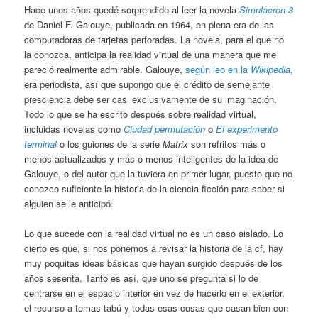
Hace unos años quedé sorprendido al leer la novela
Simulacron-3
de Daniel F. Galouye, publicada en 1964, en plena era de las
computadoras de tarjetas perforadas. La novela, para el que no
la conozca, anticipa la realidad virtual de una manera que me
pareció realmente admirable. Galouye,
según leo en la
Wikipedia
,
era periodista, así que supongo que el crédito de semejante
presciencia debe ser casi exclusivamente de su imaginación.
Todo lo que se ha escrito después sobre realidad virtual,
incluidas novelas como
Ciudad permutación
o
El experimento
terminal
o los guiones de la serie
Matrix
son refritos más o
menos actualizados y más o menos inteligentes de la idea de
Galouye, o del autor que la tuviera en primer lugar, puesto que no
conozco suficiente la historia de la ciencia ficción para saber si
alguien se le anticipó.
Lo que sucede con la realidad virtual no es un caso aislado. Lo
cierto es que, si nos ponemos a revisar la historia de la cf, hay
muy poquitas ideas básicas que hayan surgido después de los
años sesenta. Tanto es así, que uno se pregunta si lo de
centrarse en el espacio interior en vez de hacerlo en el exterior,
el recurso a temas tabú y todas esas cosas que casan bien con