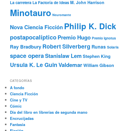
M. John Harrison
La carretera
La Factoría de Ideas
Minotauro
Neuromante
Philip K. Dick
Nova Ciencia Ficción
postapocalíptico
Premio Hugo
Premio Ignotus
Robert Silverberg
Ray Bradbury
Runas
Solaris
space opera
Stanislaw Lem
Stephen King
Ursula K. Le Guin
Valdemar
William Gibson
CATEGORÍAS
A fondo
Ciencia Ficción
Cine y TV
Cómic
Día del libro en librerías de segunda mano
Encrucijadas
Fantasía
Ficción