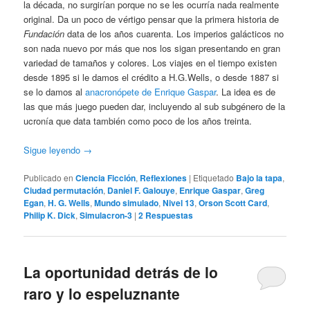
la década, no surgirían porque no se les ocurría nada realmente
original. Da un poco de vértigo pensar que la primera historia de
Fundación
data de los años cuarenta. Los imperios galácticos no
son nada nuevo por más que nos los sigan presentando en gran
variedad de tamaños y colores. Los viajes en el tiempo existen
desde 1895 si le damos el crédito a H.G.Wells, o desde 1887 si
se lo damos al
anacronópete de Enrique Gaspar
. La idea es de
las que más juego pueden dar, incluyendo al sub subgénero de la
ucronía que data también como poco de los años treinta.
Sigue leyendo
→
Publicado en
Ciencia Ficción
,
Reflexiones
|
Etiquetado
Bajo la tapa
,
Ciudad permutación
,
Daniel F. Galouye
,
Enrique Gaspar
,
Greg
Egan
,
H. G. Wells
,
Mundo simulado
,
Nivel 13
,
Orson Scott Card
,
Philip K. Dick
,
Simulacron-3
|
2
Respuestas
La oportunidad detrás de lo
raro y lo espeluznante