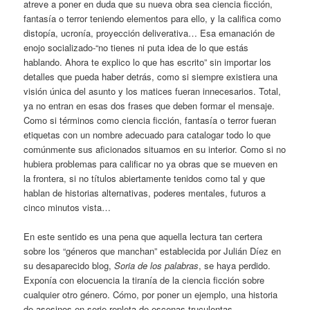
atreve a poner en duda que su nueva obra sea ciencia ficción,
fantasía o terror teniendo elementos para ello, y la califica como
distopía, ucronía, proyección deliverativa… Esa emanación de
enojo socializado-“no tienes ni puta idea de lo que estás
hablando. Ahora te explico lo que has escrito” sin importar los
detalles que pueda haber detrás, como si siempre existiera una
visión única del asunto y los matices fueran innecesarios. Total,
ya no entran en esas dos frases que deben formar el mensaje.
Como si términos como ciencia ficción, fantasía o terror fueran
etiquetas con un nombre adecuado para catalogar todo lo que
comúnmente sus aficionados situamos en su interior. Como si no
hubiera problemas para calificar no ya obras que se mueven en
la frontera, si no títulos abiertamente tenidos como tal y que
hablan de historias alternativas, poderes mentales, futuros a
cinco minutos vista…
En este sentido es una pena que aquella lectura tan certera
sobre los “géneros que manchan” establecida por Julián Díez en
su desaparecido blog,
Soria de los palabras
, se haya perdido.
Exponía con elocuencia la tiranía de la ciencia ficción sobre
cualquier otro género. Cómo, por poner un ejemplo, una historia
de asesinos en serie repleta de escenas truculentas,