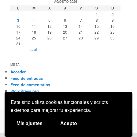
AGOSTO 2026
L
M
X
J
V
S
D
1
2
3
4
5
6
7
8
9
10
11
12
13
14
15
16
17
18
19
20
21
22
23
24
25
26
27
28
29
30
31
« Jul
META
Acceder
Feed de entradas
Feed de comentarios
WordPress.org
Este sitio utiliza cookies funcionales y scripts
externos para mejorar tu experiencia.
Privacidad
Funciona gracias a WordPress
Mis ajustes
Acepto