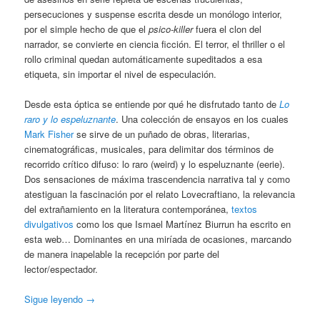
persecuciones y suspense escrita desde un monólogo interior,
por el simple hecho de que el
psico-killer
fuera el clon del
narrador, se convierte en ciencia ficción. El terror, el thriller o el
rollo criminal quedan automáticamente supeditados a esa
etiqueta, sin importar el nivel de especulación.
Desde esta óptica se entiende por qué he disfrutado tanto de
Lo
raro y lo espeluznante
. Una colección de ensayos en los cuales
Mark Fisher
se sirve de un puñado de obras, literarias,
cinematográficas, musicales, para delimitar dos términos de
recorrido crítico difuso: lo raro (weird) y lo espeluznante (eerie).
Dos sensaciones de máxima trascendencia narrativa tal y como
atestiguan la fascinación por el relato Lovecraftiano, la relevancia
del extrañamiento en la literatura contemporánea,
textos
divulgativos
como los que Ismael Martínez Biurrun ha escrito en
esta web… Dominantes en una miríada de ocasiones, marcando
de manera inapelable la recepción por parte del
lector/espectador.
Sigue leyendo
→