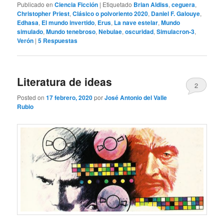
Publicado en
Ciencia Ficción
|
Etiquetado
Brian Aldiss
,
ceguera
,
Christopher Priest
,
Clásico o polvoriento 2020
,
Daniel F. Galouye
,
Edhasa
,
El mundo invertido
,
Erus
,
La nave estelar
,
Mundo
simulado
,
Mundo tenebroso
,
Nebulae
,
oscuridad
,
Simulacron-3
,
Verón
|
5
Respuestas
Literatura de ideas
2
Posted on
17 febrero, 2020
por
José Antonio del Valle
Rubio