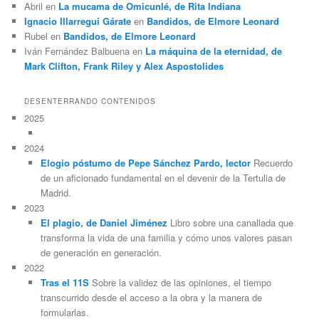
Abril
en
La mucama de Omicunlé, de Rita Indiana
Ignacio Illarregui Gárate
en
Bandidos, de Elmore Leonard
Rubel
en
Bandidos, de Elmore Leonard
Iván Fernández Balbuena
en
La máquina de la eternidad, de
Mark Clifton, Frank Riley y Alex Aspostolides
DESENTERRANDO CONTENIDOS
2025
2024
Elogio póstumo de Pepe Sánchez Pardo, lector
Recuerdo
de un aficionado fundamental en el devenir de la Tertulia de
Madrid.
2023
El plagio, de Daniel Jiménez
Libro sobre una canallada que
transforma la vida de una familia y cómo unos valores pasan
de generación en generación.
2022
Tras el 11S
Sobre la validez de las opiniones, el tiempo
transcurrido desde el acceso a la obra y la manera de
formularlas.