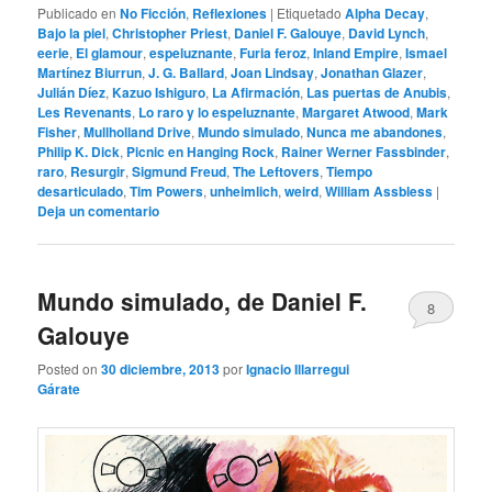
Publicado en
No Ficción
,
Reflexiones
|
Etiquetado
Alpha Decay
,
Bajo la piel
,
Christopher Priest
,
Daniel F. Galouye
,
David Lynch
,
eerie
,
El glamour
,
espeluznante
,
Furia feroz
,
Inland Empire
,
Ismael
Martínez Biurrun
,
J. G. Ballard
,
Joan Lindsay
,
Jonathan Glazer
,
Julián Díez
,
Kazuo Ishiguro
,
La Afirmación
,
Las puertas de Anubis
,
Les Revenants
,
Lo raro y lo espeluznante
,
Margaret Atwood
,
Mark
Fisher
,
Mullholland Drive
,
Mundo simulado
,
Nunca me abandones
,
Philip K. Dick
,
Picnic en Hanging Rock
,
Rainer Werner Fassbinder
,
raro
,
Resurgir
,
Sigmund Freud
,
The Leftovers
,
Tiempo
desarticulado
,
Tim Powers
,
unheimlich
,
weird
,
William Assbless
|
Deja un comentario
Mundo simulado, de Daniel F.
8
Galouye
Posted on
30 diciembre, 2013
por
Ignacio Illarregui
Gárate