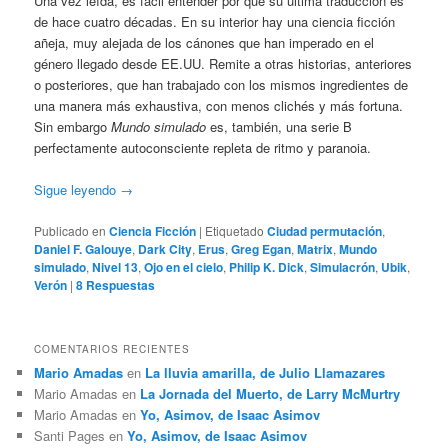
Una vez leída, es fácil entender por qué su última traducción es
de hace cuatro décadas. En su interior hay una ciencia ficción
añeja, muy alejada de los cánones que han imperado en el
género llegado desde EE.UU. Remite a otras historias, anteriores
o posteriores, que han trabajado con los mismos ingredientes de
una manera más exhaustiva, con menos clichés y más fortuna.
Sin embargo
Mundo simulado
es, también, una serie B
perfectamente autoconsciente repleta de ritmo y paranoia.
Sigue leyendo
→
Publicado en
Ciencia Ficción
|
Etiquetado
Ciudad permutación
,
Daniel F. Galouye
,
Dark City
,
Erus
,
Greg Egan
,
Matrix
,
Mundo
simulado
,
Nivel 13
,
Ojo en el cielo
,
Philip K. Dick
,
Simulacrón
,
Ubik
,
Verón
|
8
Respuestas
COMENTARIOS RECIENTES
Mario Amadas
en
La lluvia amarilla, de Julio Llamazares
Mario Amadas
en
La Jornada del Muerto, de Larry McMurtry
Mario Amadas
en
Yo, Asimov, de Isaac Asimov
Santi Pages
en
Yo, Asimov, de Isaac Asimov