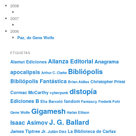
2008
2007
2006
Paz, de Gene Wolfe
ETIQUETAS
Alianza Editorial
Anagrama
Alamut Ediciones
Bibliópolis
apocalipsis
Arthur C. Clarke
Bibliópolis Fantástica
Christopher Priest
Brian Aldiss
distopía
Cormac McCarthy
cyberpunk
Ediciones B
fandom
Elia Barceló
Fantascy
Frederik Pohl
Gigamesh
Gene Wolfe
Harlan Ellison
J. G. Ballard
Isaac Asimov
James Tiptree Jr.
La Biblioteca de Carfax
Julián Díez