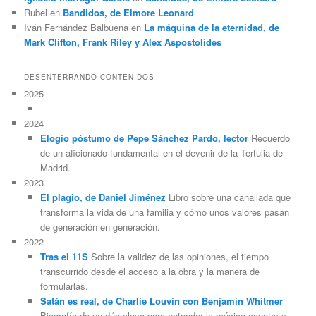
Rubel
en
Bandidos, de Elmore Leonard
Iván Fernández Balbuena
en
La máquina de la eternidad, de
Mark Clifton, Frank Riley y Alex Aspostolides
DESENTERRANDO CONTENIDOS
2025
2024
Elogio póstumo de Pepe Sánchez Pardo, lector
Recuerdo
de un aficionado fundamental en el devenir de la Tertulia de
Madrid.
2023
El plagio, de Daniel Jiménez
Libro sobre una canallada que
transforma la vida de una familia y cómo unos valores pasan
de generación en generación.
2022
Tras el 11S
Sobre la validez de las opiniones, el tiempo
transcurrido desde el acceso a la obra y la manera de
formularlas.
Satán es real, de Charlie Louvin con Benjamin Whitmer
Biografía de un dúo clave para entender la música country y