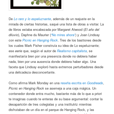
De
Lo raro y lo espeluznante
, además de un reajuste en la
mirada de ciertas historias, saqué una lista de obras a visitar. La
de libros estaba encabezada por Margaret Atwood (
El año del
diluvio
), Daphne du Maurier (
“No mires ahora”
) y Joan Lindsay
con este
Picnic en Hanging Rock
. Tres de los bastiones desde
los cuales Mark Fisher construía su idea de Lo espeluznante;
ese
eerie
que, según el autor de
Realismo capitalista
, se
manifestaría bien por una presencia donde no debiera haber
nada, bien por una ausencia donde debiera haber algo. Una
faceta que Lindsay exploró hasta extremos perturbadores desde
una delicadeza desconcertante.
Como afirma Mark Monday en una
reseña escrita en
Goodreads
,
Picnic en Hanging Rock
se asemeja a una caja mágica. Un
contenedor donde entra mucho, bastante más de lo que a priori
te imaginas cuando te enteras de su base argumental: contar la
desaparición de tres colegialas y una institutriz mientras
disfrutaban de un día en el parque de Hanging Rock, y las