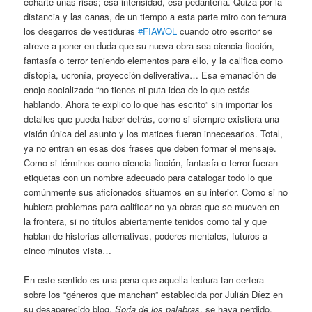
echarte unas risas; esa intensidad, esa pedantería. Quizá por la
distancia y las canas, de un tiempo a esta parte miro con ternura
los desgarros de vestiduras
#FIAWOL
cuando otro escritor se
atreve a poner en duda que su nueva obra sea ciencia ficción,
fantasía o terror teniendo elementos para ello, y la califica como
distopía, ucronía, proyección deliverativa… Esa emanación de
enojo socializado-“no tienes ni puta idea de lo que estás
hablando. Ahora te explico lo que has escrito” sin importar los
detalles que pueda haber detrás, como si siempre existiera una
visión única del asunto y los matices fueran innecesarios. Total,
ya no entran en esas dos frases que deben formar el mensaje.
Como si términos como ciencia ficción, fantasía o terror fueran
etiquetas con un nombre adecuado para catalogar todo lo que
comúnmente sus aficionados situamos en su interior. Como si no
hubiera problemas para calificar no ya obras que se mueven en
la frontera, si no títulos abiertamente tenidos como tal y que
hablan de historias alternativas, poderes mentales, futuros a
cinco minutos vista…
En este sentido es una pena que aquella lectura tan certera
sobre los “géneros que manchan” establecida por Julián Díez en
su desaparecido blog,
Soria de los palabras
, se haya perdido.