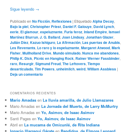
Sigue leyendo
→
Publicado en
No Ficción
,
Reflexiones
|
Etiquetado
Alpha Decay
,
Bajo la piel
,
Christopher Priest
,
Daniel F. Galouye
,
David Lynch
,
eerie
,
El glamour
,
espeluznante
,
Furia feroz
,
Inland Empire
,
Ismael
Martínez Biurrun
,
J. G. Ballard
,
Joan Lindsay
,
Jonathan Glazer
,
Julián Díez
,
Kazuo Ishiguro
,
La Afirmación
,
Las puertas de Anubis
,
Les Revenants
,
Lo raro y lo espeluznante
,
Margaret Atwood
,
Mark
Fisher
,
Mullholland Drive
,
Mundo simulado
,
Nunca me abandones
,
Philip K. Dick
,
Picnic en Hanging Rock
,
Rainer Werner Fassbinder
,
raro
,
Resurgir
,
Sigmund Freud
,
The Leftovers
,
Tiempo
desarticulado
,
Tim Powers
,
unheimlich
,
weird
,
William Assbless
|
Deja un comentario
COMENTARIOS RECIENTES
Mario Amadas
en
La lluvia amarilla, de Julio Llamazares
Mario Amadas
en
La Jornada del Muerto, de Larry McMurtry
Mario Amadas
en
Yo, Asimov, de Isaac Asimov
Santi Pages
en
Yo, Asimov, de Isaac Asimov
Abril
en
La mucama de Omicunlé, de Rita Indiana
Ignacio Illarregui Gárate
en
Bandidos, de Elmore Leonard