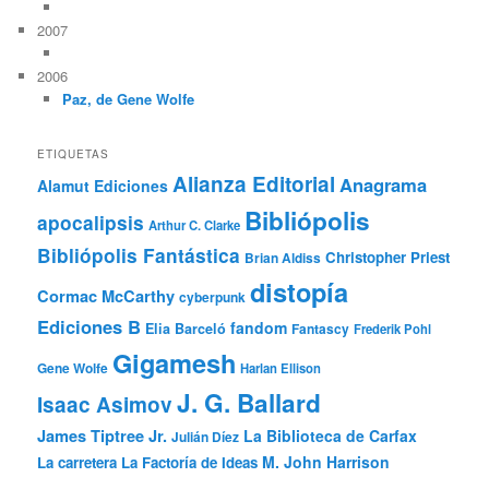
2007
2006
Paz, de Gene Wolfe
ETIQUETAS
Alianza Editorial
Anagrama
Alamut Ediciones
Bibliópolis
apocalipsis
Arthur C. Clarke
Bibliópolis Fantástica
Christopher Priest
Brian Aldiss
distopía
Cormac McCarthy
cyberpunk
Ediciones B
fandom
Elia Barceló
Fantascy
Frederik Pohl
Gigamesh
Gene Wolfe
Harlan Ellison
J. G. Ballard
Isaac Asimov
James Tiptree Jr.
La Biblioteca de Carfax
Julián Díez
M. John Harrison
La carretera
La Factoría de Ideas