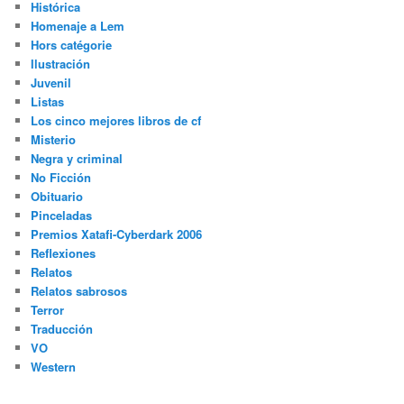
Histórica
Homenaje a Lem
Hors catégorie
Ilustración
Juvenil
Listas
Los cinco mejores libros de cf
Misterio
Negra y criminal
No Ficción
Obituario
Pinceladas
Premios Xatafi-Cyberdark 2006
Reflexiones
Relatos
Relatos sabrosos
Terror
Traducción
VO
Western