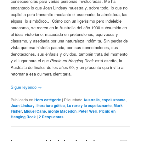
consecuencias para varias personas involucradas. Me ha
encantado lo que Joan Lindsay muestra y, sobre todo, lo que no
explicita pero transmite mediante el escenario, la atmósfera, las
elipsis, lo simbólico… Cómo con un ligerísimo pero indeleble
sarcasmo, se recrea en la Australia del año 1900 subsumida en
el ideal victoriano, macerada en pretensiones, equívocos y
clasismo, y asediada por una naturaleza indómita. Sin perder de
vista que esa historia pasada, con sus connotaciones, sus
denotaciones, sus énfasis y olvidos, también trata del momento
y el lugar para el que
Picnic en Hanging Rock
está escrito, la
Australia de finales de los años 60, y un presente que invita a
retornar a esa quimera identitaria.
Sigue leyendo
→
Publicado en
Hors catégorie
|
Etiquetado
Australia
,
espeluznante
,
Joan Lindsay
,
literatura gótica
,
Lo raro y lo espeluznante
,
Mark
Fisher
,
Miguel Cane
,
monte Macedon
,
Peter Weir
,
Picnic en
Hanging Rock
|
2
Respuestas