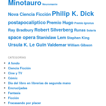
Minotauro
Neuromante
Philip K. Dick
Nova Ciencia Ficción
postapocalíptico
Premio Hugo
Premio Ignotus
Robert Silverberg
Ray Bradbury
Runas
Solaris
space opera
Stanislaw Lem
Stephen King
Ursula K. Le Guin
Valdemar
William Gibson
CATEGORÍAS
A fondo
Ciencia Ficción
Cine y TV
Cómic
Día del libro en librerías de segunda mano
Encrucijadas
Fantasía
Ficción
Fracasando por placer