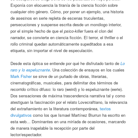
Exponía con elocuencia la tiranía de la ciencia ficción sobre
cualquier otro género. Cómo, por poner un ejemplo, una historia
de asesinos en serie repleta de escenas truculentas,
persecuciones y suspense escrita desde un monólogo interior,
por el simple hecho de que el
psico-killer
fuera el clon del
narrador, se convierte en ciencia ficción. El terror, el thriller o el
rollo criminal quedan automáticamente supeditados a esa
etiqueta, sin importar el nivel de especulación.
Desde esta óptica se entiende por qué he disfrutado tanto de
Lo
raro y lo espeluznante
. Una colección de ensayos en los cuales
Mark Fisher
se sirve de un puñado de obras, literarias,
cinematográficas, musicales, para delimitar dos términos de
recorrido crítico difuso: lo raro (weird) y lo espeluznante (eerie).
Dos sensaciones de máxima trascendencia narrativa tal y como
atestiguan la fascinación por el relato Lovecraftiano, la relevancia
del extrañamiento en la literatura contemporánea,
textos
divulgativos
como los que Ismael Martínez Biurrun ha escrito en
esta web… Dominantes en una miríada de ocasiones, marcando
de manera inapelable la recepción por parte del
lector/espectador.