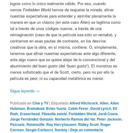
logros como lo único realmente válido. Por eso, cuando
vemos
Forbidden World
hemos de reajustar la mirada, afinar
nuestras expectativas para entender y asimilar plenamente la
manera en que un clásico (en este caso
Alien
) se legitima como
tal a través de unos códigos nuevos, a través de una
reimaginación (caso de que la película sea sólo un
remake
), y
centrarnos en esas pautas de contraste, en los desvíos
creativos que la obra, en sí misma, contiene. O, simplemente,
tenemos que afinar nuestras expectativas ante algo diferente,
ante algo nuevo que se quiere alejar de lo convencional y del
aburrimiento del buen gusto (del “buen gusto”). El monstruo es
menos sofisticado que el de Scott, cierto, pero no por ello la
película es peor, ni su capacidad metafórica es menor.
Sigue leyendo
→
Publicado en
Cine y TV
|
Etiquetado
Alfred Hitchcock
,
Alien
,
Allan
Holzman
,
Braindead
,
Brian Yuzna
,
Cabin Fever
,
David Lynch
,
Eli
Roth
,
Eraserhead
,
Filosofía zombi
,
Forbidden World
,
Jordi Costa
,
Jorge Fernández Gonzalo
,
Norberto Ramos del Val
,
Peter Jackson
,
Psicosis
,
Ratatouille
,
Ray Harryhausen
,
Ridley Scott
,
Roger
Corman
,
Sergio Corbucci
,
Society
|
Deja un comentario