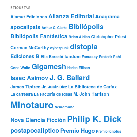
ETIQUETAS
Alianza Editorial
Anagrama
Alamut Ediciones
Bibliópolis
apocalipsis
Arthur C. Clarke
Bibliópolis Fantástica
Christopher Priest
Brian Aldiss
distopía
Cormac McCarthy
cyberpunk
Ediciones B
fandom
Elia Barceló
Fantascy
Frederik Pohl
Gigamesh
Gene Wolfe
Harlan Ellison
J. G. Ballard
Isaac Asimov
James Tiptree Jr.
La Biblioteca de Carfax
Julián Díez
M. John Harrison
La carretera
La Factoría de Ideas
Minotauro
Neuromante
Philip K. Dick
Nova Ciencia Ficción
postapocalíptico
Premio Hugo
Premio Ignotus