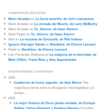
COMENTARIOS RECIENTES
Mario Amadas
en
La lluvia amarilla, de Julio Llamazares
Mario Amadas
en
La Jornada del Muerto, de Larry McMurtry
Mario Amadas
en
Yo, Asimov, de Isaac Asimov
Santi Pages
en
Yo, Asimov, de Isaac Asimov
Abril
en
La mucama de Omicunlé, de Rita Indiana
Ignacio Illarregui Gárate
en
Bandidos, de Elmore Leonard
Rubel
en
Bandidos, de Elmore Leonard
Iván Fernández Balbuena
en
La máquina de la eternidad, de
Mark Clifton, Frank Riley y Alex Aspostolides
DESENTERRANDO CONTENIDOS
2025
Cuadernos de humo sagrado, de Alan Moore
Tres
magníficos textos entre la divulgación historiográfica y el
ensayo.
2024
La mejor historia de Zinco jamás contada, de Enrique
Doblas, Carlos Giménez y Gustavo Higuero
Completo