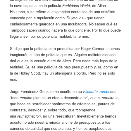
la nave espacial en la película
Forbidden World
, de Allan
Holzman, y se refiere al enigmático contenido de una crisálida –
conocida por la tripulación como ‘Sujeto 20’– que tienen
cuidadosamente guardada en una incubadora. No saben qué es.
Tampoco saben cuándo nacerá lo que contiene. Por lo que puede
llegar a ser, por su potencial maldad, la temen.
Si digo que la película está producida por Roger Corman muchos
imaginarán el tipo de película que es. Alguien malintencionado
dirá que es la versión cutre de
Alien
. Pero nada más lejos de la
realidad. Sí, es una película de bajo presupuesto y, sí, como en
la de Ridley Scott, hay un alienígena a bordo. Pero no es sólo
eso.
Jorge Fernández Gonzalo ha escrito en su
Filosofía zombi
que
“todo
remake
plantea un efecto deconstructor”, que el
remake
lo
que hace es “establecer parámetros de diferencias, pautas de
contraste, desvíos” y, sobre todo, que “comprende
una
reimaginación
, no una reescritura”. Inevitablemente hemos
acostumbrado nuestra mirada al cine de presupuesto, a los
cánones de calidad que nos plantea, y hemos aceptado sus