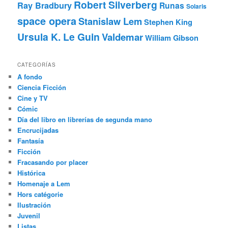
Robert Silverberg
Ray Bradbury
Runas
Solaris
space opera
Stanislaw Lem
Stephen King
Ursula K. Le Guin
Valdemar
William Gibson
CATEGORÍAS
A fondo
Ciencia Ficción
Cine y TV
Cómic
Día del libro en librerías de segunda mano
Encrucijadas
Fantasía
Ficción
Fracasando por placer
Histórica
Homenaje a Lem
Hors catégorie
Ilustración
Juvenil
Listas