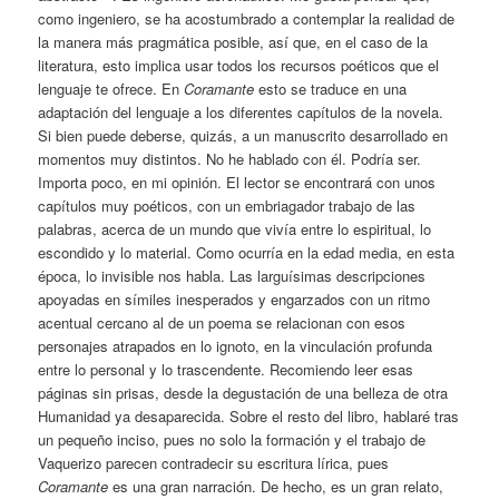
como ingeniero, se ha acostumbrado a contemplar la realidad de
la manera más pragmática posible, así que, en el caso de la
literatura, esto implica usar todos los recursos poéticos que el
lenguaje te ofrece. En
Coramante
esto se traduce en una
adaptación del lenguaje a los diferentes capítulos de la novela.
Si bien puede deberse, quizás, a un manuscrito desarrollado en
momentos muy distintos. No he hablado con él. Podría ser.
Importa poco, en mi opinión. El lector se encontrará con unos
capítulos muy poéticos, con un embriagador trabajo de las
palabras, acerca de un mundo que vivía entre lo espiritual, lo
escondido y lo material. Como ocurría en la edad media, en esta
época, lo invisible nos habla. Las larguísimas descripciones
apoyadas en símiles inesperados y engarzados con un ritmo
acentual cercano al de un poema se relacionan con esos
personajes atrapados en lo ignoto, en la vinculación profunda
entre lo personal y lo trascendente. Recomiendo leer esas
páginas sin prisas, desde la degustación de una belleza de otra
Humanidad ya desaparecida. Sobre el resto del libro, hablaré tras
un pequeño inciso, pues no solo la formación y el trabajo de
Vaquerizo parecen contradecir su escritura lírica, pues
Coramante
es una gran narración. De hecho, es un gran relato,