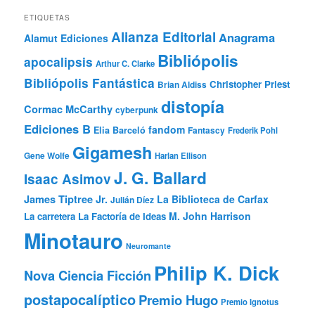
ETIQUETAS
Alianza Editorial
Anagrama
Alamut Ediciones
Bibliópolis
apocalipsis
Arthur C. Clarke
Bibliópolis Fantástica
Christopher Priest
Brian Aldiss
distopía
Cormac McCarthy
cyberpunk
Ediciones B
fandom
Elia Barceló
Fantascy
Frederik Pohl
Gigamesh
Gene Wolfe
Harlan Ellison
J. G. Ballard
Isaac Asimov
James Tiptree Jr.
La Biblioteca de Carfax
Julián Díez
M. John Harrison
La carretera
La Factoría de Ideas
Minotauro
Neuromante
Philip K. Dick
Nova Ciencia Ficción
postapocalíptico
Premio Hugo
Premio Ignotus