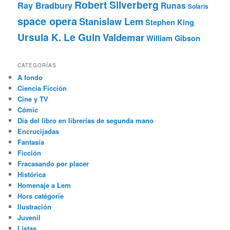
Robert Silverberg
Ray Bradbury
Runas
Solaris
space opera
Stanislaw Lem
Stephen King
Ursula K. Le Guin
Valdemar
William Gibson
CATEGORÍAS
A fondo
Ciencia Ficción
Cine y TV
Cómic
Día del libro en librerías de segunda mano
Encrucijadas
Fantasía
Ficción
Fracasando por placer
Histórica
Homenaje a Lem
Hors catégorie
Ilustración
Juvenil
Listas