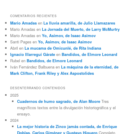
COMENTARIOS RECIENTES
Mario Amadas
en
La lluvia amarilla, de Julio Llamazares
Mario Amadas
en
La Jornada del Muerto, de Larry McMurtry
Mario Amadas
en
Yo, Asimov, de Isaac Asimov
Santi Pages
en
Yo, Asimov, de Isaac Asimov
Abril
en
La mucama de Omicunlé, de Rita Indiana
Ignacio Illarregui Gárate
en
Bandidos, de Elmore Leonard
Rubel
en
Bandidos, de Elmore Leonard
Iván Fernández Balbuena
en
La máquina de la eternidad, de
Mark Clifton, Frank Riley y Alex Aspostolides
DESENTERRANDO CONTENIDOS
2025
Cuadernos de humo sagrado, de Alan Moore
Tres
magníficos textos entre la divulgación historiográfica y el
ensayo.
2024
La mejor historia de Zinco jamás contada, de Enrique
Doblas, Carlos Giménez y Gustavo Higuero
Completo