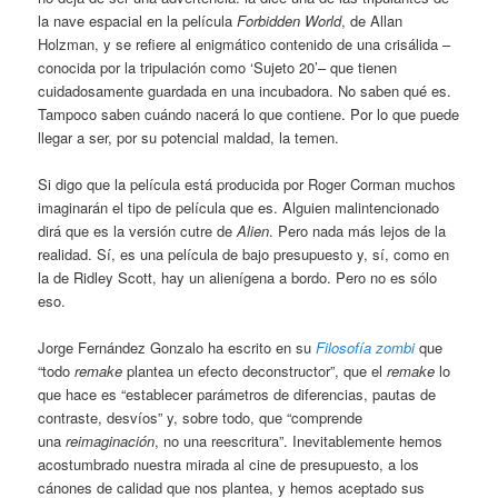
la nave espacial en la película
Forbidden World
, de Allan
Holzman, y se refiere al enigmático contenido de una crisálida –
conocida por la tripulación como ‘Sujeto 20’– que tienen
cuidadosamente guardada en una incubadora. No saben qué es.
Tampoco saben cuándo nacerá lo que contiene. Por lo que puede
llegar a ser, por su potencial maldad, la temen.
Si digo que la película está producida por Roger Corman muchos
imaginarán el tipo de película que es. Alguien malintencionado
dirá que es la versión cutre de
Alien
. Pero nada más lejos de la
realidad. Sí, es una película de bajo presupuesto y, sí, como en
la de Ridley Scott, hay un alienígena a bordo. Pero no es sólo
eso.
Jorge Fernández Gonzalo ha escrito en su
Filosofía zombi
que
“todo
remake
plantea un efecto deconstructor”, que el
remake
lo
que hace es “establecer parámetros de diferencias, pautas de
contraste, desvíos” y, sobre todo, que “comprende
una
reimaginación
, no una reescritura”. Inevitablemente hemos
acostumbrado nuestra mirada al cine de presupuesto, a los
cánones de calidad que nos plantea, y hemos aceptado sus