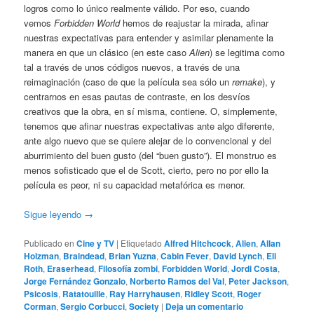
logros como lo único realmente válido. Por eso, cuando
vemos
Forbidden World
hemos de reajustar la mirada, afinar
nuestras expectativas para entender y asimilar plenamente la
manera en que un clásico (en este caso
Alien
) se legitima como
tal a través de unos códigos nuevos, a través de una
reimaginación (caso de que la película sea sólo un
remake
), y
centrarnos en esas pautas de contraste, en los desvíos
creativos que la obra, en sí misma, contiene. O, simplemente,
tenemos que afinar nuestras expectativas ante algo diferente,
ante algo nuevo que se quiere alejar de lo convencional y del
aburrimiento del buen gusto (del “buen gusto”). El monstruo es
menos sofisticado que el de Scott, cierto, pero no por ello la
película es peor, ni su capacidad metafórica es menor.
Sigue leyendo
→
Publicado en
Cine y TV
|
Etiquetado
Alfred Hitchcock
,
Alien
,
Allan
Holzman
,
Braindead
,
Brian Yuzna
,
Cabin Fever
,
David Lynch
,
Eli
Roth
,
Eraserhead
,
Filosofía zombi
,
Forbidden World
,
Jordi Costa
,
Jorge Fernández Gonzalo
,
Norberto Ramos del Val
,
Peter Jackson
,
Psicosis
,
Ratatouille
,
Ray Harryhausen
,
Ridley Scott
,
Roger
Corman
,
Sergio Corbucci
,
Society
|
Deja un comentario