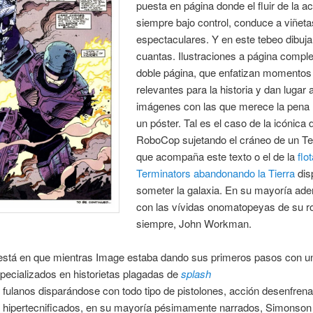
puesta en página donde el fluir de la ac
siempre bajo control, conduce a viñeta
espectaculares. Y en este tebeo dibuj
cuantas. Ilustraciones a página comple
doble página, que enfatizan momentos
relevantes para la historia y dan lugar 
imágenes con las que merece la pena
un póster. Tal es el caso de la icónica 
RoboCop sujetando el cráneo de un Te
que acompaña este texto o el de la
flo
Terminators abandonando la Tierra
dis
someter la galaxia. En su mayoría ad
con las vívidas onomatopeyas de su ro
siempre, John Workman.
 está en que mientras Image estaba dando sus primeros pasos con un
specializados en historietas plagadas de
splash
n
fulanos disparándose con todo tipo de pistolones, acción desenfren
 hipertecnificados, en su mayoría pésimamente narrados, Simonson 