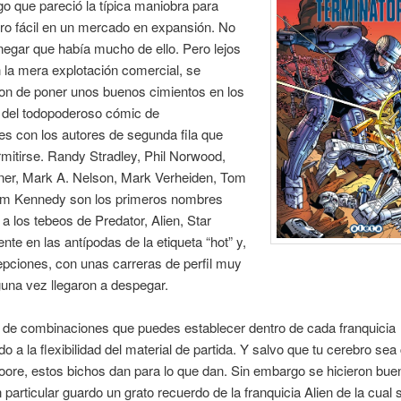
o que pareció la típica maniobra para
ro fácil en un mercado en expansión. No
egar que había mucho de ello. Pero lejos
 la mera explotación comercial, se
on de poner unos buenos cimientos en los
del todopoderoso cómic de
s con los autores de segunda fila que
mitirse. Randy Stradley, Phil Norwood,
ner, Mark A. Nelson, Mark Verheiden, Tom
am Kennedy son los primeros nombres
a los tebeos de Predator, Alien, Star
e en las antípodas de la etiqueta “hot” y,
pciones, con unas carreras de perfil muy
lguna vez llegaron a despegar.
 de combinaciones que puedes establecer dentro de cada franquicia
ado a la flexibilidad del material de partida. Y salvo que tu cerebro se
ore, estos bichos dan para lo que dan. Sin embargo se hicieron bue
 particular guardo un grato recuerdo de la franquicia Alien de la cual 