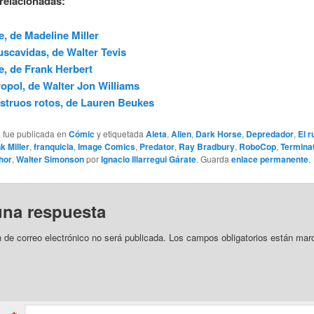
relacionadas:
e, de Madeline Miller
uscavidas, de Walter Tevis
, de Frank Herbert
opol, de Walter Jon Williams
truos rotos, de Lauren Beukes
a fue publicada en
Cómic
y etiquetada
Aleta
,
Alien
,
Dark Horse
,
Depredador
,
El r
k Miller
,
franquicia
,
Image Comics
,
Predator
,
Ray Bradbury
,
RoboCop
,
Termina
hor
,
Walter Simonson
por
Ignacio Illarregui Gárate
. Guarda
enlace permanente
.
una respuesta
n de correo electrónico no será publicada.
Los campos obligatorios están mar