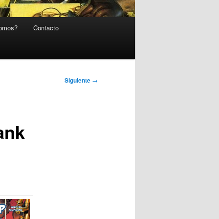
somos?
Contacto
Siguiente
→
ank