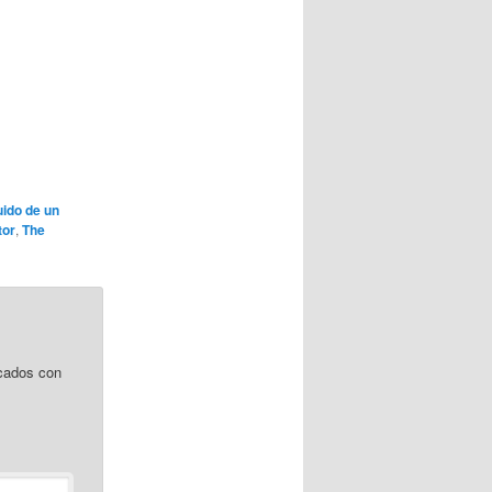
uido de un
tor
,
The
cados con