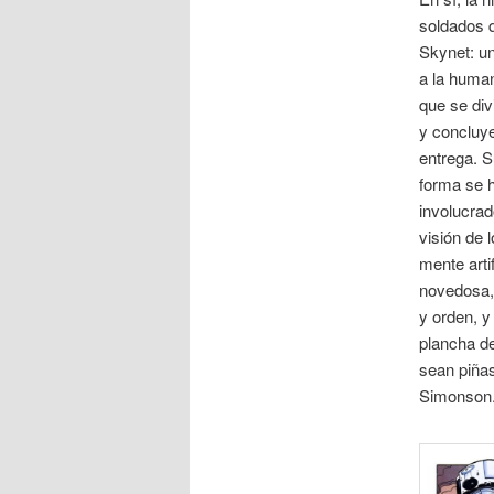
soldados q
Skynet: un
a la human
que se div
y concluye
entrega. S
forma se h
involucrad
visión de 
mente arti
novedosa,
y orden, y
plancha d
sean piñas
Simonson