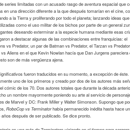
de series limitadas con un acusado rasgo de aventura espacial que 
ias en una dirección diferente a la que después tomarían en el cine, co
gando a la Tierra y proliferando por todo el planeta; lanzando ideas q
tilizadas como el uso militar de los bichos por parte de un general z
gantes deseando exterminar a la especie humana mediante esas cri
egaron a destacar algunas de las combinaciones entre franquicias: el
ens vs Predator, un par de Batman vs Predator, el Tarzan vs Predator
vs Aliens en el que Kevin Nowlan hacía que Dan Jurgens pareciera 
resto son de más vergüenza ajena.
gnificativos fueron traducidos en su momento, a excepción de éste.
amente uno de los primeros y creado por dos de los autores más señ
el cómic de los 70. Dos autores totales que durante la década anterio
cho un nombre mayormente poniendo su arte al servicio de personaj
es de Marvel y DC: Frank Miller y Walter Simonson. Supongo que po
os,
RoboCop vs Terminator
había permanecido inédita hasta hace u
 años después de ser publicado. Se dice pronto.
historia es una más de Terminators viajando en el tiempo para cargars