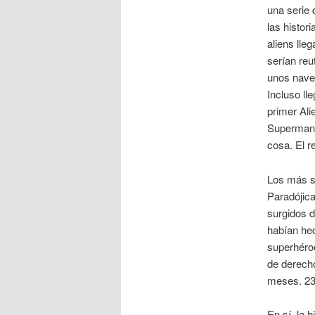
una serie 
las histor
aliens lle
serían reu
unos nave
Incluso ll
primer Ali
Superman 
cosa. El 
Los más si
Paradójic
surgidos d
habían he
superhéro
de derech
meses. 23
En sí, la 