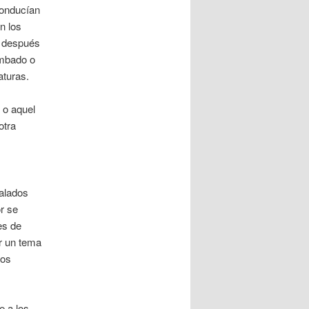
conducían
n los
ue después
umbado o
aturas.
 o aquel
otra
alados
r se
es de
r un tema
nos
e a los