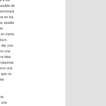
posible de
terminará
os en los
a, estalla
te
 en cierta
stuvo
a dar una
omo una
na idea
 máquinas
como una
 que no
ter
ha
n una