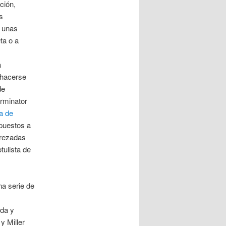
ción,
s
a unas
ta o a
a
 hacerse
de
rminator
ta de
puestos a
erezadas
tulista de
a serie de
ada y
y Miller