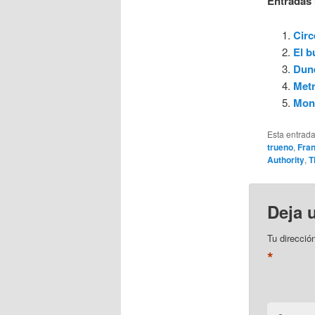
Entradas 
Circ
El b
Dune
Metr
Mons
Esta entrad
trueno
,
Fran
Authority
,
T
Deja 
Tu direcció
*