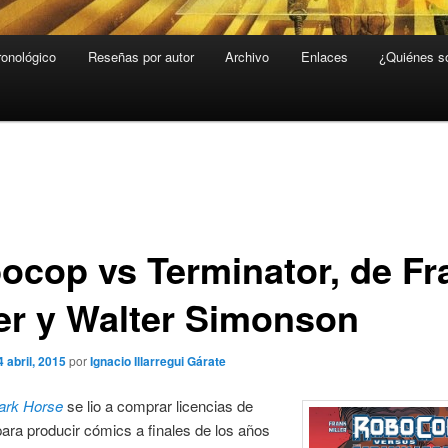
ronológico
Reseñas por autor
Archivo
Enlaces
¿Quiénes 
ocop vs Terminator, de Fr
ler y Walter Simonson
4 abril, 2015
por
Ignacio Illarregui Gárate
ark Horse
se lio a comprar licencias de
para producir cómics a finales de los años