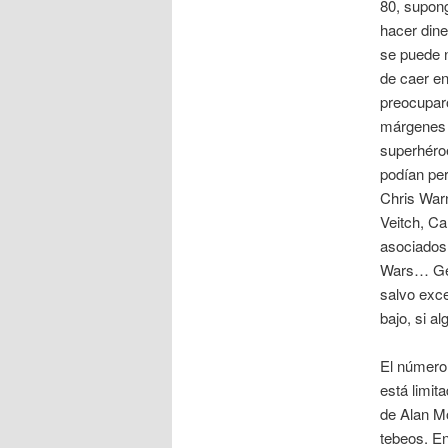
80, supong
hacer dine
se puede n
de caer en
preocupar
márgenes 
superhéroe
podían per
Chris War
Veitch, C
asociados 
Wars… Gent
salvo exce
bajo, si a
El número
está limit
de Alan Mo
tebeos. En