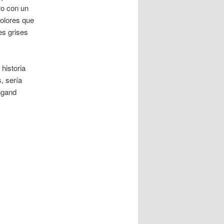
ro con un
olores que
es grises
historia
, sería
ngand