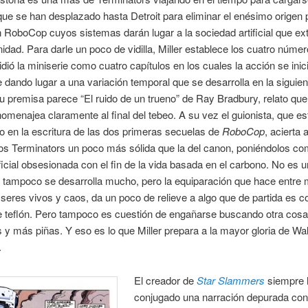
ue se han desplazado hasta Detroit para eliminar el enésimo origen 
 RoboCop cuyos sistemas darán lugar a la sociedad artificial que ex
idad. Para darle un poco de vidilla, Miller establece los cuatro númer
idió la miniserie como cuatro capítulos en los cuales la acción se inici
 dando lugar a una variación temporal que se desarrolla en la siguien
u premisa parece “El ruido de un trueno” de Ray Bradbury, relato que
omenajea claramente al final del tebeo. A su vez el guionista, que e
o en la escritura de las dos primeras secuelas de
RoboCop
, acierta 
los Terminators un poco más sólida que la del canon, poniéndolos c
ficial obsesionada con el fin de la vida basada en el carbono. No es u
 tampoco se desarrolla mucho, pero la equiparación que hace entre
 seres vivos y caos, da un poco de relieve a algo que de partida es 
e teflón. Pero tampoco es cuestión de engañarse buscando otra cosa
 y más piñas. Y eso es lo que Miller prepara a la mayor gloria de Wal
.
El creador de
Star Slammers
siempre 
conjugado una narración depurada co