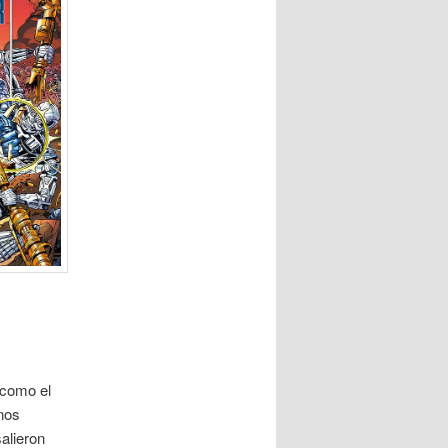
a como el
nos
salieron