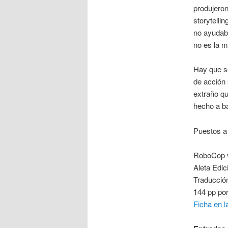
produjeron
storytell
no ayudaba
no es la m
Hay que se
de acción 
extraño qu
hecho a b
Puestos a 
RoboCop v
Aleta Edic
Traducción
144 pp por
Ficha en la