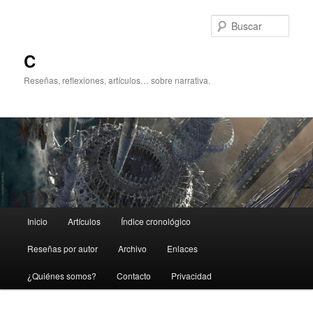
Ir
al
Busc
contenido
principal
C
Reseñas, reflexiones, artículos… sobre narrativa.
Menú
Inicio
Artículos
Índice cronológico
principal
Reseñas por autor
Archivo
Enlaces
¿Quiénes somos?
Contacto
Privacidad