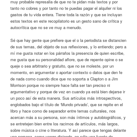
muy probable represalia de que no te pidan más textos y por
tanto no cobres y por tanto no te puedas pagar el alquiler ni los
gastos de tu vida entera. Tiene toda la razón y que se incluyan
estos textos en este recopilatorio es un gesto sano de crítica y
autocrítica que no se ve muy a menudo.
Sé que hay gente que prefiere que el o la periodista se distancien
de sus temas, del objeto de sus reflexiones, y lo entiendo; pero a
mí me gusta notar en los párrafos la presencia de quien escribe,
me gusta que su personalidad aflore, que de repente opine o se
queje o sea arbitrario y gratuito, que no se moleste, por un
momento, en argumentar o aportar contexto o datos que den fe
de nada como cuando dice que no soporta a Clapton o a Jim
Morrison porque no siempre hace falta ser tan preciso ni
argumentativo y porque de vez en cuando ya está bien dejarse ir
un poco así de esta manera. Sus artículos más introspectivos,
englobados bajo el título de ‘Mundo privado’, que se repite en el
libro y hace como de separador entre temas culturales, nos
acercan más a su persona, son más íntimos y autobiográficos, y
se entretejen bien entre los racimos de artículos, más largos,
sobre música o cine o literatura. Y así parece que tengas delante
una persona, como vengo diciendo, no sólo una fuente de