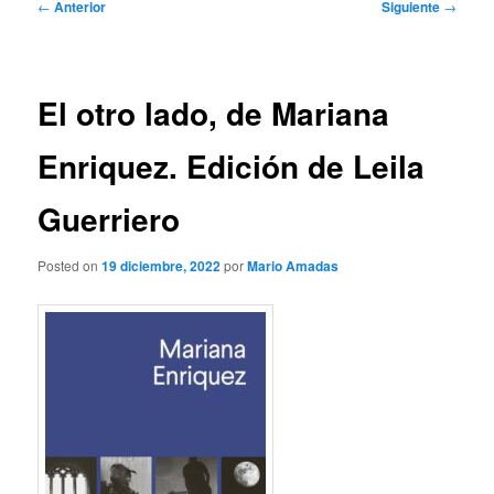
Navegación
←
Anterior
Siguiente
→
de
entradas
El otro lado, de Mariana
Enriquez. Edición de Leila
Guerriero
Posted on
19 diciembre, 2022
por
Mario Amadas