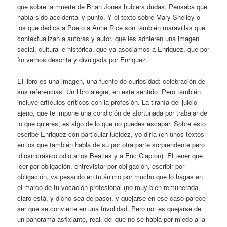
que sobre la muerte de Brian Jones hubiera dudas. Pensaba que
había sido accidental y punto. Y el texto sobre Mary Shelley o
los que dedica a Poe o a Anne Rice son también maravillas que
contextualizan a autoras y autor, que les adhieren una imagen
social, cultural e histórica, que ya asociamos a Enriquez, que por
fin vemos descrita y divulgada por Enriquez.
El libro es una imagen, una fuente de curiosidad: celebración de
sus referencias. Un libro alegre, en este sentido. Pero también
incluye artículos críticos con la profesión. La tiranía del juicio
ajeno, que te impone una condición de afortunada por trabajar de
lo que quieres, es algo de lo que no puedes escapar. Sobre esto
escribe Enriquez con particular lucidez, yo diría (en unos textos
en los que también habla de su por otra parte sorprendente pero
idiosincrásico odio a los Beatles y a Eric Clapton). El tener que
leer por obligación, entrevistar por obligación, escribir por
obligación, va pesando en tu ánimo por mucho que lo hagas en
el marco de tu vocación profesional (no muy bien remunerada,
claro está, y dicho sea de paso), y quejarse en ese caso parece
ser que se convierte en una frivolidad. Pero no: es quejarse de
un panorama asfixiante, real, del que no se habla por miedo a la