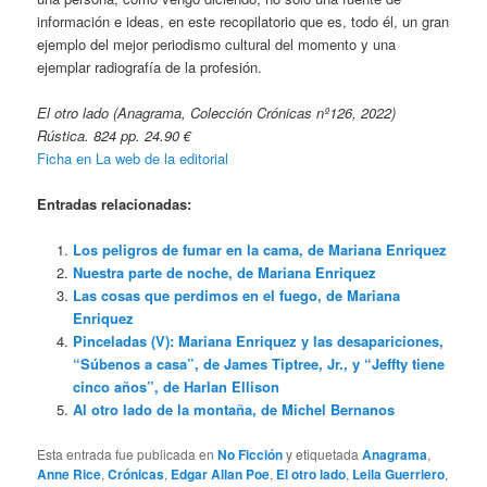
información e ideas, en este recopilatorio que es, todo él, un gran
ejemplo del mejor periodismo cultural del momento y una
ejemplar radiografía de la profesión.
El otro lado (Anagrama, Colección Crónicas nº126, 2022)
Rústica. 824 pp. 24.90 €
Ficha en La web de la editorial
Entradas relacionadas:
Los peligros de fumar en la cama, de Mariana Enriquez
Nuestra parte de noche, de Mariana Enriquez
Las cosas que perdimos en el fuego, de Mariana
Enriquez
Pinceladas (V): Mariana Enriquez y las desapariciones,
“Súbenos a casa”, de James Tiptree, Jr., y “Jeffty tiene
cinco años”, de Harlan Ellison
Al otro lado de la montaña, de Michel Bernanos
Esta entrada fue publicada en
No Ficción
y etiquetada
Anagrama
,
Anne Rice
,
Crónicas
,
Edgar Allan Poe
,
El otro lado
,
Leila Guerriero
,