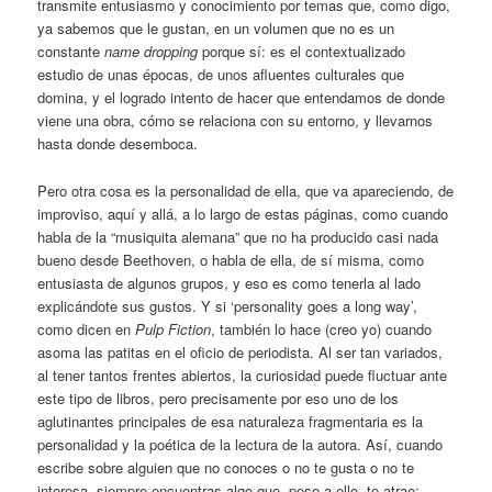
transmite entusiasmo y conocimiento por temas que, como digo,
ya sabemos que le gustan, en un volumen que no es un
constante
name dropping
porque sí: es el contextualizado
estudio de unas épocas, de unos afluentes culturales que
domina, y el logrado intento de hacer que entendamos de donde
viene una obra, cómo se relaciona con su entorno, y llevarnos
hasta donde desemboca.
Pero otra cosa es la personalidad de ella, que va apareciendo, de
improviso, aquí y allá, a lo largo de estas páginas, como cuando
habla de la “musiquita alemana” que no ha producido casi nada
bueno desde Beethoven, o habla de ella, de sí misma, como
entusiasta de algunos grupos, y eso es como tenerla al lado
explicándote sus gustos. Y si ‘personality goes a long way’,
como dicen en
Pulp Fiction
, también lo hace (creo yo) cuando
asoma las patitas en el oficio de periodista. Al ser tan variados,
al tener tantos frentes abiertos, la curiosidad puede fluctuar ante
este tipo de libros, pero precisamente por eso uno de los
aglutinantes principales de esa naturaleza fragmentaria es la
personalidad y la poética de la lectura de la autora. Así, cuando
escribe sobre alguien que no conoces o no te gusta o no te
interesa, siempre encuentras algo que, pese a ello, te atrae;