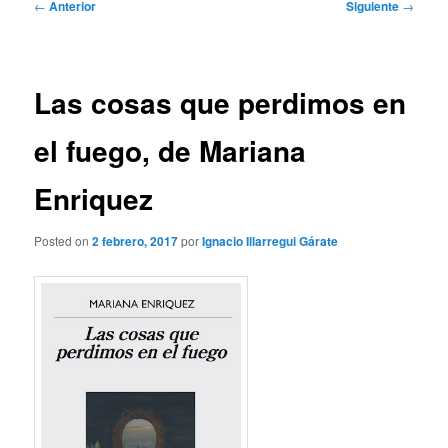
Navegación
←
Anterior
Siguiente
→
de
entradas
Las cosas que perdimos en
el fuego, de Mariana
Enriquez
Posted on
2 febrero, 2017
por
Ignacio Illarregui Gárate