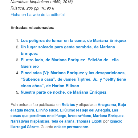
Narrativas hispánicas nº559, 2016)
Rústica. 200 pp. 16.90 €
Ficha en La web de la editorial
Entradas relacionadas:
Los peligros de fumar en la cama, de Mariana Enriquez
Un lugar soleado para gente sombría, de Mariana
Enríquez
El otro lado, de Mariana Enriquez. Edición de Leila
Guerriero
Pinceladas (V): Mariana Enriquez y las desapariciones,
“Súbenos a casa”, de James Tiptree, Jr., y “Jeffty tiene
cinco años”, de Harlan Ellison
Nuestra parte de noche, de Mariana Enriquez
Esta entrada fue publicada en
Relatos
y etiquetada
Anagrama
,
Bajo
el agua negra
,
El niño sucio
,
El último festejo del Arlequín
,
Las
cosas que perdimos en el fuego
,
lovecraftiano
,
Mariana Enríquez
,
Narrativas hispánicas
,
Tela de araña
,
Thomas Ligotti
por
Ignacio
Illarregui Gárate
. Guarda
enlace permanente
.