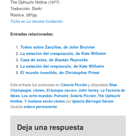
The Ophiuchi Hotline (1977)
Traducción: Diorki
Rústica. 297pp.
Ficha en La tercera fundación
Entradas relacionadas:
Todos sobre Zanzíbar, de John Brunner
La estación del crespúsculo, de Kate Wilhelm
Casa de soles, de Alastair Reynolds
La estación del crepúsculo, de Kate Wilhelm
El mundo invertido, de Christopher Priest
Esta entrada fue publicada en
Ciencia Ficción
y etiquetada
Blue
Champagne
,
clones
,
El bosque oscuro
,
John Varley
,
La Factoría de
Ideas
,
Los ocho mundos
,
Pomaire
,
Solaris Ficción
,
The Ophiuchi
Hotline
,
Y mañana serán clones
por
Ignacio Illarregui Gárate
.
Guarda
enlace permanente
.
Deja una respuesta