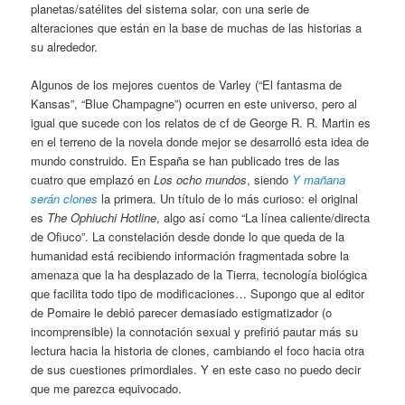
planetas/satélites del sistema solar, con una serie de
alteraciones que están en la base de muchas de las historias a
su alrededor.
Algunos de los mejores cuentos de Varley (“El fantasma de
Kansas”, “Blue Champagne”) ocurren en este universo, pero al
igual que sucede con los relatos de cf de George R. R. Martin es
en el terreno de la novela donde mejor se desarrolló esta idea de
mundo construido. En España se han publicado tres de las
cuatro que emplazó en
Los ocho mundos
, siendo
Y mañana
serán clones
la primera. Un título de lo más curioso: el original
es
The Ophiuchi Hotline
, algo así como “La línea caliente/directa
de Ofiuco”. La constelación desde donde lo que queda de la
humanidad está recibiendo información fragmentada sobre la
amenaza que la ha desplazado de la Tierra, tecnología biológica
que facilita todo tipo de modificaciones… Supongo que al editor
de Pomaire le debió parecer demasiado estigmatizador (o
incomprensible) la connotación sexual y prefirió pautar más su
lectura hacia la historia de clones, cambiando el foco hacia otra
de sus cuestiones primordiales. Y en este caso no puedo decir
que me parezca equivocado.