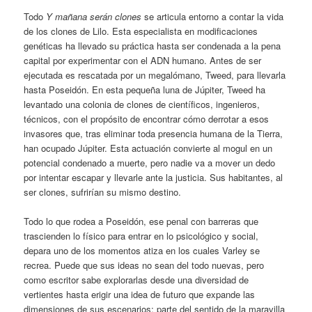
Todo
Y mañana serán clones
se articula entorno a contar la vida
de los clones de Lilo. Esta especialista en modificaciones
genéticas ha llevado su práctica hasta ser condenada a la pena
capital por experimentar con el ADN humano. Antes de ser
ejecutada es rescatada por un megalómano, Tweed, para llevarla
hasta Poseidón. En esta pequeña luna de Júpiter, Tweed ha
levantado una colonia de clones de científicos, ingenieros,
técnicos, con el propósito de encontrar cómo derrotar a esos
invasores que, tras eliminar toda presencia humana de la Tierra,
han ocupado Júpiter. Esta actuación convierte al mogul en un
potencial condenado a muerte, pero nadie va a mover un dedo
por intentar escapar y llevarle ante la justicia. Sus habitantes, al
ser clones, sufrirían su mismo destino.
Todo lo que rodea a Poseidón, ese penal con barreras que
trascienden lo físico para entrar en lo psicológico y social,
depara uno de los momentos atiza en los cuales Varley se
recrea. Puede que sus ideas no sean del todo nuevas, pero
como escritor sabe explorarlas desde una diversidad de
vertientes hasta erigir una idea de futuro que expande las
dimensiones de sus escenarios; parte del sentido de la maravilla