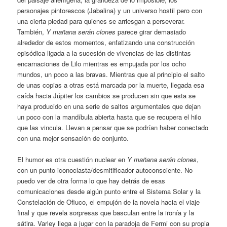
personajes pintorescos (Jabalina) y un universo hostil pero con
una cierta piedad para quienes se arriesgan a perseverar.
También,
Y mañana serán clones
parece girar demasiado
alrededor de estos momentos, enfatizando una construcción
episódica ligada a la sucesión de vivencias de las distintas
encarnaciones de Lilo mientras es empujada por los ocho
mundos, un poco a las bravas. Mientras que al principio el salto
de unas copias a otras está marcada por la muerte, llegada esa
caída hacia Júpiter los cambios se producen sin que esta se
haya producido en una serie de saltos argumentales que dejan
un poco con la mandíbula abierta hasta que se recupera el hilo
que las vincula. Llevan a pensar que se podrían haber conectado
con una mejor sensación de conjunto.
El humor es otra cuestión nuclear en
Y mañana serán clones
,
con un punto iconoclasta/desmitificador autoconsciente. No
puedo ver de otra forma lo que hay detrás de esas
comunicaciones desde algún punto entre el Sistema Solar y la
Constelación de Ofiuco, el empujón de la novela hacia el viaje
final y que revela sorpresas que basculan entre la ironía y la
sátira. Varley llega a jugar con la paradoja de Fermi con su propia