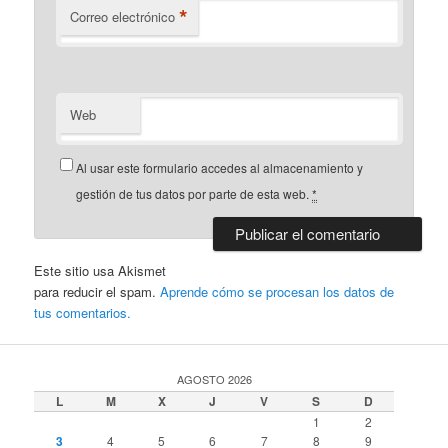
*
Correo electrónico
Web
Al usar este formulario accedes al almacenamiento y
gestión de tus datos por parte de esta web.
*
Este sitio usa Akismet
para reducir el spam.
Aprende cómo se procesan los datos de
tus comentarios.
AGOSTO 2026
L
M
X
J
V
S
D
1
2
3
4
5
6
7
8
9