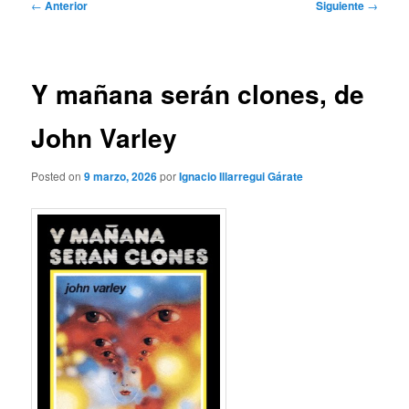
Navegación
←
Anterior
Siguiente
→
de
entradas
Y mañana serán clones, de
John Varley
Posted on
9 marzo, 2026
por
Ignacio Illarregui Gárate