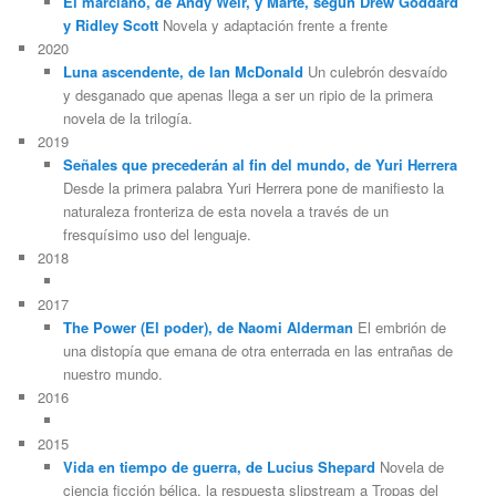
El marciano, de Andy Weir, y Marte, según Drew Goddard
y Ridley Scott
Novela y adaptación frente a frente
2020
Luna ascendente, de Ian McDonald
Un culebrón desvaído
y desganado que apenas llega a ser un ripio de la primera
novela de la trilogía.
2019
Señales que precederán al fin del mundo, de Yuri Herrera
Desde la primera palabra Yuri Herrera pone de manifiesto la
naturaleza fronteriza de esta novela a través de un
fresquísimo uso del lenguaje.
2018
2017
The Power (El poder), de Naomi Alderman
El embrión de
una distopía que emana de otra enterrada en las entrañas de
nuestro mundo.
2016
2015
Vida en tiempo de guerra, de Lucius Shepard
Novela de
ciencia ficción bélica, la respuesta slipstream a Tropas del