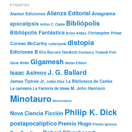
ETIQUETAS
Alianza Editorial
Anagrama
Alamut Ediciones
Bibliópolis
apocalipsis
Arthur C. Clarke
Bibliópolis Fantástica
Christopher Priest
Brian Aldiss
distopía
Cormac McCarthy
cyberpunk
Ediciones B
fandom
Elia Barceló
Fantascy
Frederik Pohl
Gigamesh
Gene Wolfe
Harlan Ellison
J. G. Ballard
Isaac Asimov
James Tiptree Jr.
La Biblioteca de Carfax
Julián Díez
M. John Harrison
La carretera
La Factoría de Ideas
Minotauro
Neuromante
Philip K. Dick
Nova Ciencia Ficción
postapocalíptico
Premio Hugo
Premio Ignotus