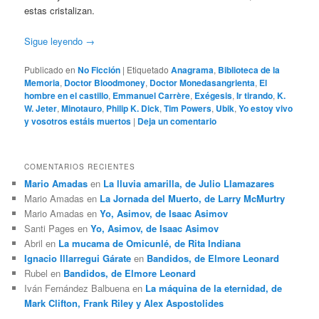
estas cristalizan.
Sigue leyendo
→
Publicado en
No Ficción
|
Etiquetado
Anagrama
,
Biblioteca de la
Memoria
,
Doctor Bloodmoney
,
Doctor Monedasangrienta
,
El
hombre en el castillo
,
Emmanuel Carrère
,
Exégesis
,
Ir tirando
,
K.
W. Jeter
,
Minotauro
,
Philip K. Dick
,
Tim Powers
,
Ubik
,
Yo estoy vivo
y vosotros estáis muertos
|
Deja un comentario
COMENTARIOS RECIENTES
Mario Amadas
en
La lluvia amarilla, de Julio Llamazares
Mario Amadas
en
La Jornada del Muerto, de Larry McMurtry
Mario Amadas
en
Yo, Asimov, de Isaac Asimov
Santi Pages
en
Yo, Asimov, de Isaac Asimov
Abril
en
La mucama de Omicunlé, de Rita Indiana
Ignacio Illarregui Gárate
en
Bandidos, de Elmore Leonard
Rubel
en
Bandidos, de Elmore Leonard
Iván Fernández Balbuena
en
La máquina de la eternidad, de
Mark Clifton, Frank Riley y Alex Aspostolides