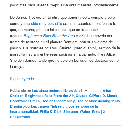
poco más para releerla mejor. Una obra maestra, probablemente.
De James Tiptree, Jr. tendría que poner la obra completa pero
como ya
he sido muy pesadito
con sus cuentos mencionaré lo
que, de hecho, primero leí de ella, que es la aun por
traducir
Brightness Falls From the Air
(1985). Una novela con
trama de misterio en el planeta Damiem, con sus viajeros de
paso y sus horrores ocultos. Cuánto, ¡pero cuánto!, sentido de la
maravilla hay ahí entre esas páginas amalgamado. Y es Alice
Sheldon demostrando que no sólo en los cuentos destaca como
la mejor.
Sigue leyendo
→
Publicado en
Los cinco mejores libros de cf
|
Etiquetado
Alice
Sheldon
,
Brightness Falls From the Air
,
Ciudad
,
Clifford D. Simak
,
Cordwainer Smith
,
Doctor Bloodmoney
,
Doctor Monedasangrienta
,
El pájaro burlón
,
James Tiptree Jr.
,
Los señores de la
Instrumentalidad
,
Philip K. Dick
,
Sinsonte
,
Walter Tevis
|
2
Respuestas