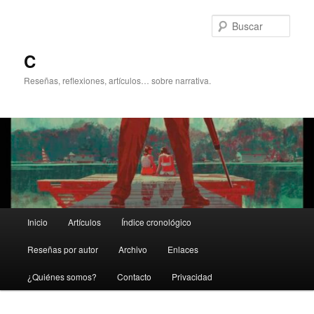
Ir
Ir
al
al
Busc
contenido
contenido
principal
secundario
C
Reseñas, reflexiones, artículos… sobre narrativa.
Menú
Inicio
Artículos
Índice cronológico
principal
Reseñas por autor
Archivo
Enlaces
¿Quiénes somos?
Contacto
Privacidad