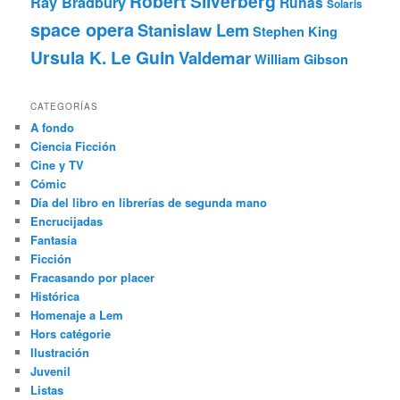
Robert Silverberg
Ray Bradbury
Runas
Solaris
space opera
Stanislaw Lem
Stephen King
Ursula K. Le Guin
Valdemar
William Gibson
CATEGORÍAS
A fondo
Ciencia Ficción
Cine y TV
Cómic
Día del libro en librerías de segunda mano
Encrucijadas
Fantasía
Ficción
Fracasando por placer
Histórica
Homenaje a Lem
Hors catégorie
Ilustración
Juvenil
Listas