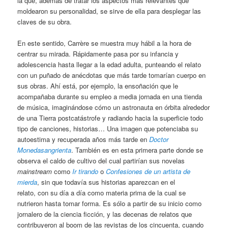
la que, además de tratar los aspectos más relevantes que
moldearon su personalidad, se sirve de ella para desplegar las
claves de su obra.
En este sentido, Carrère se muestra muy hábil a la hora de
centrar su mirada. Rápidamente pasa por su infancia y
adolescencia hasta llegar a la edad adulta, punteando el relato
con un puñado de anécdotas que más tarde tomarían cuerpo en
sus obras. Ahí está, por ejemplo, la ensoñación que le
acompañaba durante su empleo a media jornada en una tienda
de música, imaginándose cómo un astronauta en órbita alrededor
de una Tierra postcatástrofe y radiando hacia la superficie todo
tipo de canciones, historias… Una imagen que potenciaba su
autoestima y recuperada años más tarde en
Doctor
Monedasangrienta
. También es en esta primera parte donde se
observa el caldo de cultivo del cual partirían sus novelas
mainstream
como
Ir tirando
o
Confesiones de un artista de
mierda
, sin que todavía sus historias aparezcan en el
relato, con su día a día como materia prima de la cual se
nutrieron hasta tomar forma. Es sólo a partir de su inicio como
jornalero de la ciencia ficción, y las decenas de relatos que
contribuyeron al boom de las revistas de los cincuenta, cuando