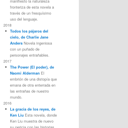
manifiesto la naturaleza
fronteriza de esta novela a
través de un fresquísimo
uso del lenguaje.
2018
Todos los pájaros del
cielo, de Charlie Jane
Anders
Novela ingeniosa
con un puñado de
personajes entrañables.
2017
The Power (El poder), de
Naomi Alderman
El
embrión de una distopía que
emana de otra enterrada en
las entrañas de nuestro
mundo.
2016
La gracia de los reyes, de
Ken Liu
Esta novela, donde
Ken Liu muestra de nuevo
su pericia con las historias