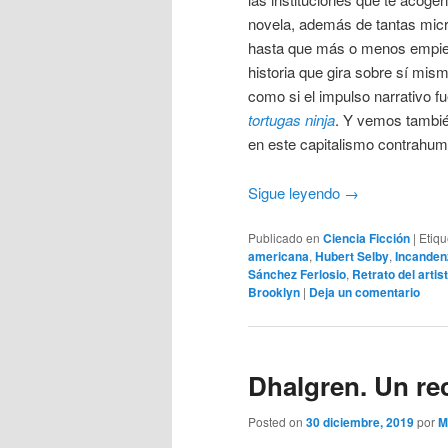
novela, además de tantas micr
hasta que más o menos empieza
historia que gira sobre sí mism
como si el impulso narrativo 
tortugas ninja
. Y vemos tambi
en este capitalismo contrahu
Sigue leyendo
→
Publicado en
Ciencia Ficción
|
Etiq
americana
,
Hubert Selby
,
Incanden
Sánchez Ferlosio
,
Retrato del arti
Brooklyn
|
Deja un comentario
Dhalgren. Un re
Posted on
30 diciembre, 2019
por
M