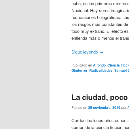
hubo, en los primeros meses 
Nacional. Hay seres imaginario
recreaciones holográficas. Las
los rasgos más constantes de l
todo muy extraño. El efecto es
entienda más o menos el transcu
Sigue leyendo
→
Publicado en
A fondo
,
Ciencia Ficc
Gimferrer
,
Radicalidades
,
Samuel 
La ciudad, poco
Posted on
25 noviembre, 2019
por
Corrían los locos años ochenta
común de la ciencia ficción n