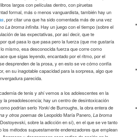
libros largos con películas dentro, con piruetas
ntad formal, más o menos vanguardista, también hay un
as
, por citar una que ha sido comentada más de una vez
omo
La broma infinita
. Hay un juego con el tiempo (sobre el
ación de las expectativas, por así decir, que te
por qué pasa lo que pasa pero la fuerza (que me gustaría
es lo mismo, esa desconocida fuerza que corre como
ce que sigas leyendo, encantado por el ritmo, por el
 se desprenden de la prosa, y en esto se ve cómo confía
or, en su inagotable capacidad para la sorpresa, algo que
envergadura parecida.
ademia de tenis y ahí vemos a los adolescentes en la
 y la preadolescencia; hay un centro de desintoxicación
 como podrían serlo
Yonki
de Burroughs, la obra entera de
na y otros poemas
de Leopoldo María Panero,
La broma
Dostoyevski, sobre la adicción en sí), en el que se ve tanto
omo los métodos supuestamente enderezadores que emplean
en. Aparecen y desaparecen esos radios de acción en la