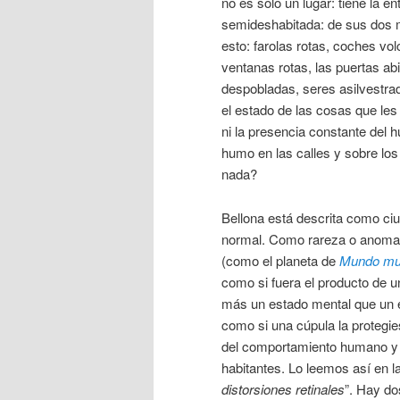
no es solo un lugar: tiene la e
semideshabitada: de sus dos m
esto: farolas rotas, coches vol
ventanas rotas, las puertas a
despobladas, seres asilvestrad
el estado de las cosas que les
ni la presencia constante del
humo en las calles y sobre lo
nada?
Bellona está descrita como ci
normal. Como rareza o anomalí
(como el planeta de
Mundo mu
como si fuera el producto de 
más un estado mental que un e
como si una cúpula la protegie
del comportamiento humano y 
habitantes. Lo leemos así en la
distorsiones retinales
”. Hay d