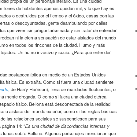
ntidad propia de un personaje literario. Es una ciudad
illones de habitantes apenas quedan mil, y lo que hay es
cados o destruidos por el tiempo y el óxido, casas con las
biertas o descoyuntadas, gente deambulando por calles
os que viven sin preguntarse nada y sin tratar de entender
 rodean ni la eterna sensación de estar aislados del mundo
 humo en todos los rincones de la ciudad. Humo y más
s tejados. Un humo invasivo y sucio. ¿Para qué entender
udad postapocalíptica en medio de un Estados Unidos
a física. Es extraña. Como si fuera una ciudad sentiente
erto
, de Harry Harrison), llena de realidades fluctuantes, o
una mente drogada. O como si fuera una ciudad etérea,
spacio físico. Bellona está desconectada de la realidad
se o aislase del mundo exterior, como si las reglas básicas
de las relaciones sociales se suspendiesen para sus
 página 14: “
Es una ciudad de discordancias internas y
os lunas sobre Bellona. Algunos personajes mencionan que