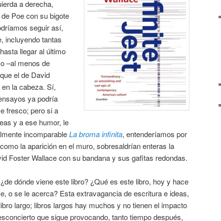
uierda a derecha,
a de Poe con su bigote
odríamos seguir así,
, incluyendo tantas
asta llegar al último
sco –al menos de
que el de David
en la cabeza. Sí,
 ensayos ya podría
e fresco; pero si a
eas y a ese humor, le
almente incomparable
La broma infinita
, entenderíamos por
 como la aparición en el muro, sobresaldrían enteras la
vid Foster Wallace con su bandana y sus gafitas redondas.
¿de dónde viene este libro? ¿Qué es este libro, hoy y hace
ce, o se le acerca? Esta extravagancia de escritura e ideas,
bro largo; libros largos hay muchos y no tienen el impacto
desconcierto que sigue provocando, tanto tiempo después,