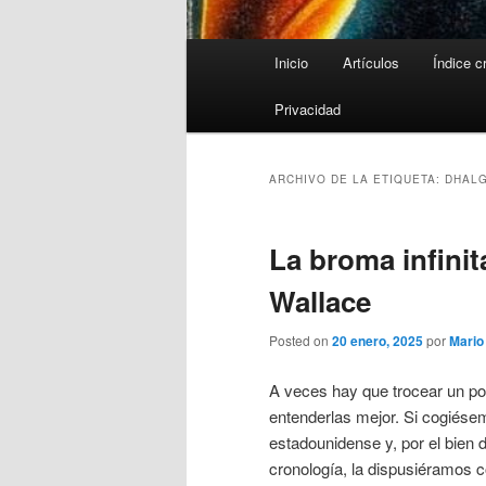
Menú
Inicio
Artículos
Índice c
principal
Privacidad
ARCHIVO DE LA ETIQUETA:
DHAL
La broma infinit
Wallace
Posted on
20 enero, 2025
por
Mari
A veces hay que trocear un po
entenderlas mejor. Si cogiésemo
estadounidense y, por el bien 
cronología, la dispusiéramos c