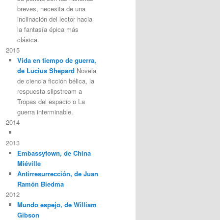
breves, necesita de una
inclinación del lector hacia
la fantasía épica más
clásica.
2015
Vida en tiempo de guerra,
de Lucius Shepard
Novela
de ciencia ficción bélica, la
respuesta slipstream a
Tropas del espacio o La
guerra interminable.
2014
2013
Embassytown, de China
Miéville
Antirresurrección, de Juan
Ramón Biedma
2012
Mundo espejo, de William
Gibson