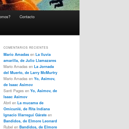
somos?
Contacto
COMENTARIOS RECIENTES
Mario Amadas
en
La lluvia
amarilla, de Julio Llamazares
Mario Amadas
en
La Jornada
del Muerto, de Larry McMurtry
Mario Amadas
en
Yo, Asimov,
de Isaac Asimov
Santi Pages
en
Yo, Asimov, de
Isaac Asimov
Abril
en
La mucama de
Omicunlé, de Rita Indiana
Ignacio Illarregui Gárate
en
Bandidos, de Elmore Leonard
Rubel
en
Bandidos, de Elmore