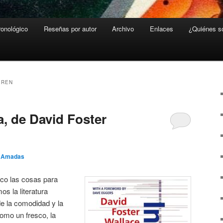
ronológico
Reseñas por autor
Archivo
Enlaces
¿Quiénes 
GREN
a, de David Foster
o Amadas
co las cosas para
s la literatura
de la comodidad y la
omo un fresco, la