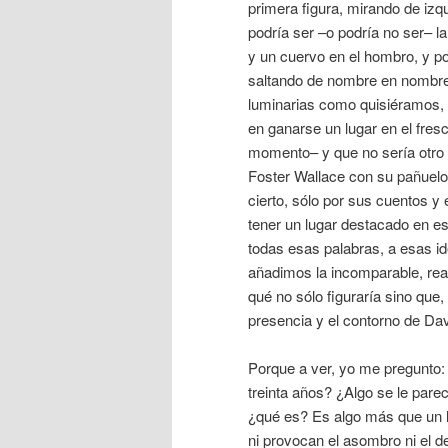
primera figura, mirando de izq
podría ser –o podría no ser– l
y un cuervo en el hombro, y p
saltando de nombre en nombre
luminarias como quisiéramos, h
en ganarse un lugar en el fre
momento– y que no sería otro 
Foster Wallace con su pañuelo 
cierto, sólo por sus cuentos y
tener un lugar destacado en es
todas esas palabras, a esas id
añadimos la incomparable, re
qué no sólo figuraría sino que,
presencia y el contorno de Da
Porque a ver, yo me pregunto: 
treinta años? ¿Algo se le pare
¿qué es? Es algo más que un li
ni provocan el asombro ni el 