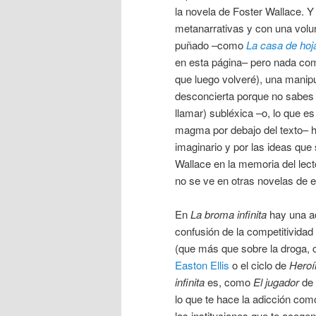
la novela de Foster Wallace. Y 
metanarrativas y con una volu
puñado –como
La casa de hoj
en esta página– pero nada c
que luego volveré), una manipul
desconcierta porque no sabes 
llamar) subléxica –o, lo que 
magma por debajo del texto– ha
imaginario y por las ideas que
Wallace en la memoria del lect
no se ve en otras novelas de 
En
La broma infinita
hay una ac
confusión de la competitividad
(que más que sobre la droga,
Easton Ellis
o el ciclo de
Heroí
infinita
es, como
El jugador
de 
lo que te hace la adicción c
las instituciones que te acog