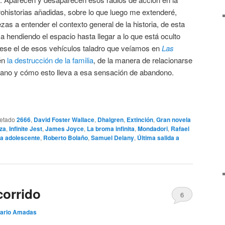
ohistorias añadidas, sobre lo que luego me extenderé,
s a entender el contexto general de la historia, de esta
a hendiendo el espacio hasta llegar a lo que está oculto
fuese el de esos vehículos taladro que veíamos en
Las
én
la destrucción de la familia
, de la manera de relacionarse
mano y cómo esto lleva a esa sensación de abandono.
uetado
2666
,
David Foster Wallace
,
Dhalgren
,
Extinción
,
Gran novela
za
,
Infinite Jest
,
James Joyce
,
La broma infinita
,
Mondadori
,
Rafael
sta adolescente
,
Roberto Bolaño
,
Samuel Delany
,
Última salida a
corrido
6
ario Amadas