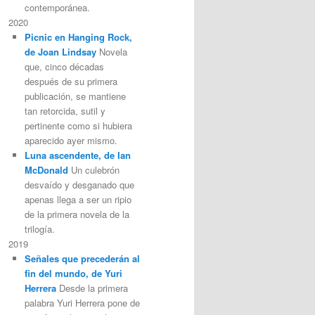
contemporánea.
2020
Picnic en Hanging Rock,
de Joan Lindsay
Novela
que, cinco décadas
después de su primera
publicación, se mantiene
tan retorcida, sutil y
pertinente como si hubiera
aparecido ayer mismo.
Luna ascendente, de Ian
McDonald
Un culebrón
desvaído y desganado que
apenas llega a ser un ripio
de la primera novela de la
trilogía.
2019
Señales que precederán al
fin del mundo, de Yuri
Herrera
Desde la primera
palabra Yuri Herrera pone de