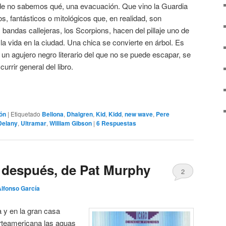
de no sabemos qué, una evacuación. Que vino la Guardia
s, fantásticos o mitológicos que, en realidad, son
 bandas callejeras, los Scorpions, hacen del pillaje uno de
a vida en la ciudad. Una chica se convierte en árbol. Es
 un agujero negro literario del que no se puede escapar, se
rrir general del libro.
ión
|
Etiquetado
Bellona
,
Dhalgren
,
Kid
,
Kidd
,
new wave
,
Pere
Delany
,
Ultramar
,
William Gibson
|
6
Respuestas
 después, de Pat Murphy
2
Alfonso García
 y en la gran casa
orteamericana las aguas