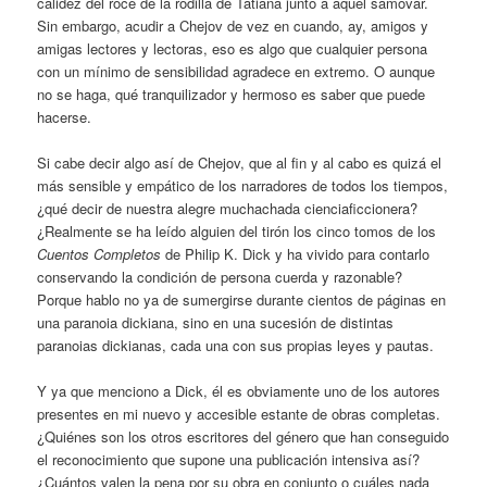
calidez del roce de la rodilla de Tatiana junto a aquel samovar.
Sin embargo, acudir a Chejov de vez en cuando, ay, amigos y
amigas lectores y lectoras, eso es algo que cualquier persona
con un mínimo de sensibilidad agradece en extremo. O aunque
no se haga, qué tranquilizador y hermoso es saber que puede
hacerse.
Si cabe decir algo así de Chejov, que al fin y al cabo es quizá el
más sensible y empático de los narradores de todos los tiempos,
¿qué decir de nuestra alegre muchachada cienciaficcionera?
¿Realmente se ha leído alguien del tirón los cinco tomos de los
Cuentos Completos
de Philip K. Dick y ha vivido para contarlo
conservando la condición de persona cuerda y razonable?
Porque hablo no ya de sumergirse durante cientos de páginas en
una paranoia dickiana, sino en una sucesión de distintas
paranoias dickianas, cada una con sus propias leyes y pautas.
Y ya que menciono a Dick, él es obviamente uno de los autores
presentes en mi nuevo y accesible estante de obras completas.
¿Quiénes son los otros escritores del género que han conseguido
el reconocimiento que supone una publicación intensiva así?
¿Cuántos valen la pena por su obra en conjunto o cuáles nada