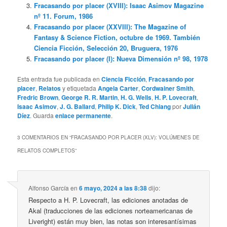
Fracasando por placer (XVIII): Isaac Asimov Magazine
nº 11. Forum, 1986
Fracasando por placer (XXVIII): The Magazine of
Fantasy & Science Fiction, octubre de 1969. También
Ciencia Ficción, Selección 20, Bruguera, 1976
Fracasando por placer (I): Nueva Dimensión nº 98, 1978
Esta entrada fue publicada en
Ciencia Ficción
,
Fracasando por
placer
,
Relatos
y etiquetada
Angela Carter
,
Cordwainer Smith
,
Fredric Brown
,
George R. R. Martin
,
H. G. Wells
,
H. P. Lovecraft
,
Isaac Asimov
,
J. G. Ballard
,
Philip K. Dick
,
Ted Chiang
por
Julián
Díez
. Guarda
enlace permanente
.
3 COMENTARIOS EN “
FRACASANDO POR PLACER (XLV): VOLÚMENES DE
RELATOS COMPLETOS
”
Alfonso García
en
6 mayo, 2024 a las 8:38
dijo:
Respecto a H. P. Lovecraft, las ediciones anotadas de
Akal (traducciones de las ediciones norteamericanas de
Liveright) están muy bien, las notas son interesantísimas