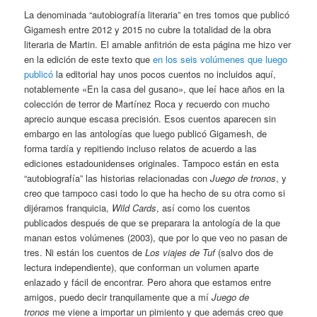
La denominada “autobiografía literaria” en tres tomos que publicó
Gigamesh entre 2012 y 2015 no cubre la totalidad de la obra
literaria de Martin. El amable anfitrión de esta página me hizo ver
en la edición de este texto que
en los seis volúmenes que luego
publicó
la editorial hay unos pocos cuentos no incluidos aquí,
notablemente «En la casa del gusano», que leí hace años en
la
colección de terror de Martínez Roca y recuerdo con mucho
aprecio aunque escasa precisión. Esos cuentos aparecen sin
embargo en las antologías que luego publicó Gigamesh, de
forma tardía y repitiendo incluso relatos de acuerdo a las
ediciones estadounidenses originales. Tampoco están en esta
“autobiografía” las historias relacionadas con
Juego de tronos
, y
creo que tampoco casi todo lo que ha hecho de su otra como si
dijéramos franquicia,
Wild Cards
, así como los cuentos
publicados después de que se preparara la antología de la que
manan estos volúmenes (2003), que por lo que veo no pasan de
tres. Ni están los cuentos de
Los viajes de Tuf
(salvo dos de
lectura independiente), que conforman un volumen aparte
enlazado y fácil de encontrar. Pero ahora que estamos entre
amigos, puedo decir tranquilamente que a mí
Juego de
tronos
me viene a importar un pimiento y que además creo que