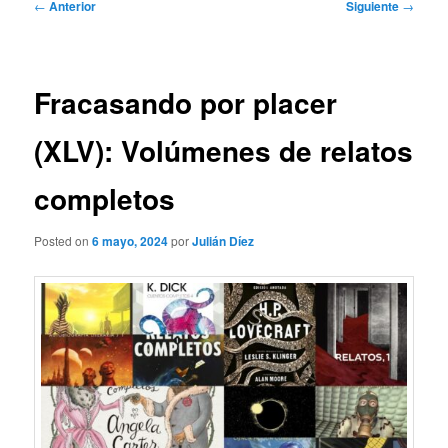
Navegación
←
Anterior
Siguiente
→
de
entradas
Fracasando por placer
(XLV): Volúmenes de relatos
completos
Posted on
6 mayo, 2024
por
Julián Díez