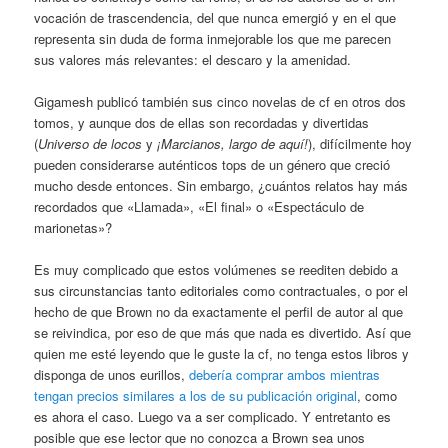
vocación de trascendencia, del que nunca emergió y en el que
representa sin duda de forma inmejorable los que me parecen
sus valores más relevantes: el descaro y la amenidad.
Gigamesh publicó también sus cinco novelas de cf en otros dos
tomos, y aunque dos de ellas son recordadas y divertidas
(
Universo de locos
y
¡Marcianos, largo de aquí!
), difícilmente hoy
pueden considerarse auténticos tops de un género que creció
mucho desde entonces. Sin embargo, ¿cuántos relatos hay más
recordados que «Llamada», «El final» o «Espectáculo de
marionetas»?
Es muy complicado que estos volúmenes se reediten debido a
sus circunstancias tanto editoriales como contractuales, o por el
hecho de que Brown no da exactamente el perfil de autor al que
se reivindica, por eso de que más que nada es divertido. Así que
quien me esté leyendo que le guste la cf, no tenga estos libros y
disponga de unos eurillos,
debería comprar ambos mientras
tengan precios similares a los de su publicación original
, como
es ahora el caso. Luego va a ser complicado. Y entretanto es
posible que ese lector que no conozca a Brown sea unos