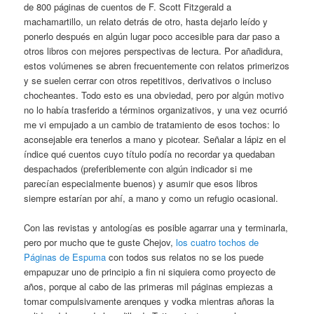
de 800 páginas de cuentos de F. Scott Fitzgerald a
machamartillo, un relato detrás de otro, hasta dejarlo leído y
ponerlo después en algún lugar poco accesible para dar paso a
otros libros con mejores perspectivas de lectura. Por añadidura,
estos volúmenes se abren frecuentemente con relatos primerizos
y se suelen cerrar con otros repetitivos, derivativos o incluso
chocheantes. Todo esto es una obviedad, pero por algún motivo
no lo había trasferido a términos organizativos, y una vez ocurrió
me vi empujado a un cambio de tratamiento de esos tochos: lo
aconsejable era tenerlos a mano y picotear. Señalar a lápiz en el
índice qué cuentos cuyo título podía no recordar ya quedaban
despachados (preferiblemente con algún indicador si me
parecían especialmente buenos) y asumir que esos libros
siempre estarían por ahí, a mano y como un refugio ocasional.
Con las revistas y antologías es posible agarrar una y terminarla,
pero por mucho que te guste Chejov,
los cuatro tochos de
Páginas de Espuma
con todos sus relatos no se los puede
empapuzar uno de principio a fin ni siquiera como proyecto de
años, porque al cabo de las primeras mil páginas empiezas a
tomar compulsivamente arenques y vodka mientras añoras la