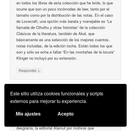
en todos los libros de esta colección que he leído, lo que
ocurre que son un poco incómodas de leer, tanto por el
tamaño como por la distribución de las notas. En el caso
de Lovecraft, una opción más barata y manejable es “La
llamada de Cthulhu y otras historias” de la colección
Clásicos de la literatura, también de Akal, que
básicamente es una selección de los mejores cuentos,
notas incluidas, de la edición tocha. Están todos los que
son y sólo se echa a faltar “En las montañas de la locura”
Klinger no incluyó por su extensión.
↓
Responder
Este sitio utiliza cookies funcionales y scripts
Jesús Pijuán Sánchez
en
11 mayo, 2024 a las 13:47
dijo:
externos para mejorar tu experiencia.
Estimado señor. En primer lugar felicitarte por el texto de
esta entrada en particular y por su participación en
Mis ajustes
Acepto
Relatos completos 3 de Asimov. Soy un persistente
lector de Asimov, como buen lector completista, para mi
desgracia, la editorial Alamut por motivos que