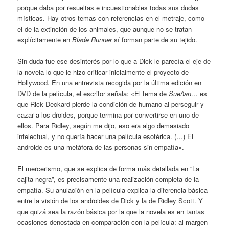
porque daba por resueltas e incuestionables todas sus dudas
místicas. Hay otros temas con referencias en el metraje, como
el de la extinción de los animales, que aunque no se tratan
explícitamente en
Blade Runner
sí forman parte de su tejido.
Sin duda fue ese desinterés por lo que a Dick le parecía el eje de
la novela lo que le hizo criticar inicialmente el proyecto de
Hollywood. En una entrevista recogida por la última edición en
DVD de la película, el escritor señala: «El tema de
Sueñan…
es
que Rick Deckard pierde la condición de humano al perseguir y
cazar a los droides, porque termina por convertirse en uno de
ellos. Para Ridley, según me dijo, eso era algo demasiado
intelectual, y no quería hacer una película esotérica. (…) El
androide es una metáfora de las personas sin empatía».
El mercerismo, que se explica de forma más detallada en “La
cajita negra”, es precisamente una realización completa de la
empatía. Su anulación en la película explica la diferencia básica
entre la visión de los androides de Dick y la de Ridley Scott. Y
que quizá sea la razón básica por la que la novela es en tantas
ocasiones denostada en comparación con la película: al margen