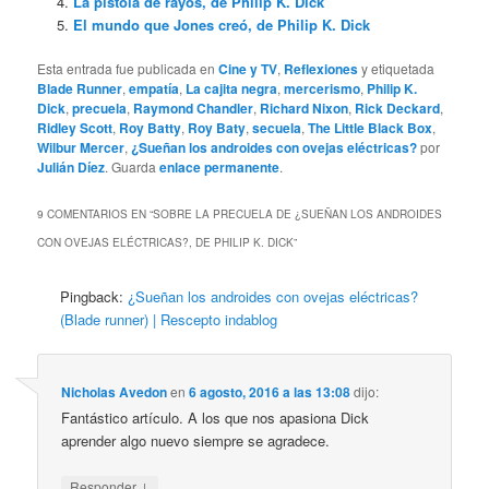
La pistola de rayos, de Philip K. Dick
El mundo que Jones creó, de Philip K. Dick
Esta entrada fue publicada en
Cine y TV
,
Reflexiones
y etiquetada
Blade Runner
,
empatía
,
La cajita negra
,
mercerismo
,
Philip K.
Dick
,
precuela
,
Raymond Chandler
,
Richard Nixon
,
Rick Deckard
,
Ridley Scott
,
Roy Batty
,
Roy Baty
,
secuela
,
The Little Black Box
,
Wilbur Mercer
,
¿Sueñan los androides con ovejas eléctricas?
por
Julián Díez
. Guarda
enlace permanente
.
9 COMENTARIOS EN “
SOBRE LA PRECUELA DE ¿SUEÑAN LOS ANDROIDES
CON OVEJAS ELÉCTRICAS?, DE PHILIP K. DICK
”
Pingback:
¿Sueñan los androides con ovejas eléctricas?
(Blade runner) | Rescepto indablog
Nicholas Avedon
en
6 agosto, 2016 a las 13:08
dijo:
Fantástico artículo. A los que nos apasiona Dick
aprender algo nuevo siempre se agradece.
↓
Responder