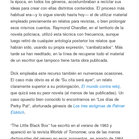
la época, en todos los géneros, acostumbraban a reciclar sus
ideas para crear con ellas distintos contenidos. El proceso más
habitual era—y lo sigue siendo hasta hoy— el de utilizar material
empleado previamente en relatos para revistas, o bien prolongar
esos mismos cuentos. Raymond Chandler, en el territorio de la
novela policiaca, utilizó esta técnica con frecuencia, aunque
luego retiró de cualquier antología posterior los relatos que
habían sido, usando su propia expresión, “canibalizados”. Más
tarde se han reeditado, en la línea de recuperar todo el material
de un escritor que tampoco tiene tanta obra publicada.
Dick empleaba este recurso también en numerosas ocasiones.
El caso más obvio es el de “Su cita será ayer”, un relato
claramente superior a su prolongación,
El mundo contra reloj
,
que quizá sea su peor novela (al menos de las publicadas). Un
caso opuesto bien conocido lo encontramos en “Los días de
Perky Pat”, afortunada génesis de
Los tres estigmas de Palmer
Eldritch
.
“The Little Black Box” fue escrito en el verano de 1963 y
apareció en la revista
Worlds of Tomorrow
, una de las menos
distinguidas del género en esos momentos, en agosto de 1964.