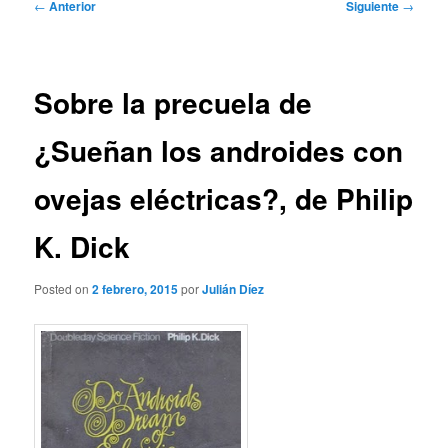
Navegación
←
Anterior
Siguiente
→
de
entradas
Sobre la precuela de
¿Sueñan los androides con
ovejas eléctricas?, de Philip
K. Dick
Posted on
2 febrero, 2015
por
Julián Díez