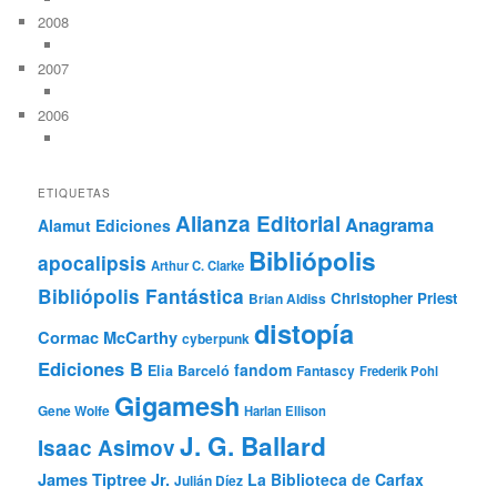
2008
2007
2006
ETIQUETAS
Alianza Editorial
Anagrama
Alamut Ediciones
Bibliópolis
apocalipsis
Arthur C. Clarke
Bibliópolis Fantástica
Christopher Priest
Brian Aldiss
distopía
Cormac McCarthy
cyberpunk
Ediciones B
fandom
Elia Barceló
Fantascy
Frederik Pohl
Gigamesh
Gene Wolfe
Harlan Ellison
J. G. Ballard
Isaac Asimov
James Tiptree Jr.
La Biblioteca de Carfax
Julián Díez