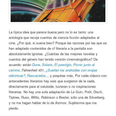
La típica idea que parece buena pero no lo es tanto: una
antología que recoja cuentos de ciencia ficción adaptados al
cine. ¿Por qué, si suena bien? Porque las razones por las que se
han adaptado contenidos de cf literaria a la pantalla son
absolutamente ignotas. ¿Cuántas de las mejores novelas y
cuentos del género han tenido versión cinematográfica? De
acuerdo: están
Dune
,
Solaris
,
El prestigio
,
Picnic junto al
camino
,
Fahrenheit 451
,
¿Sueñan los androides con ovejas
eléctricas?
,
Rascacielos
… y poquitas más. Por cada clásico con
antecedentes literarios hay seis que surgieron de la nada,
directamente para el celuloide, tuvieran o no inspiraciones
literarias. No hay una sola adaptación de Le Guin, Pohl, Disch,
Tiptree, Russ, Willis, Robinson o Bester, sólo una de Silverberg,
y no me hagan hablar de lo de Asimov. Sujétenme que me
pierdo.