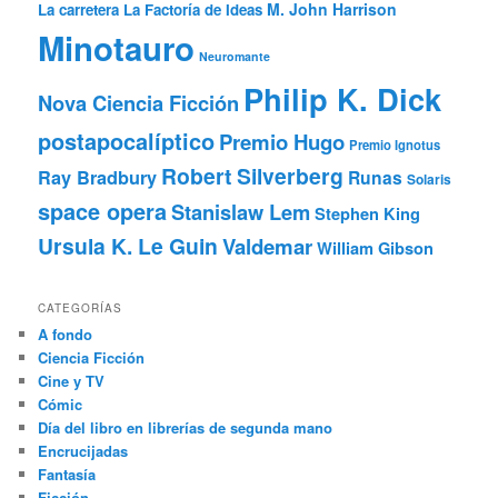
M. John Harrison
La carretera
La Factoría de Ideas
Minotauro
Neuromante
Philip K. Dick
Nova Ciencia Ficción
postapocalíptico
Premio Hugo
Premio Ignotus
Robert Silverberg
Ray Bradbury
Runas
Solaris
space opera
Stanislaw Lem
Stephen King
Ursula K. Le Guin
Valdemar
William Gibson
CATEGORÍAS
A fondo
Ciencia Ficción
Cine y TV
Cómic
Día del libro en librerías de segunda mano
Encrucijadas
Fantasía
Ficción