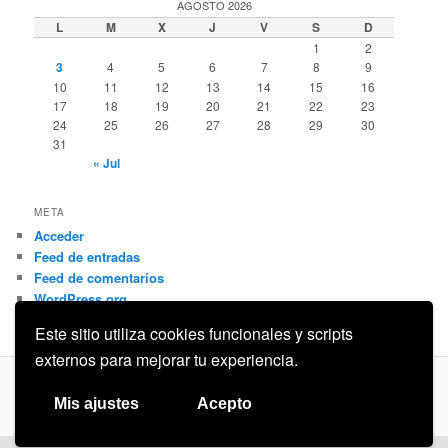
AGOSTO 2026
L
M
X
J
V
S
D
1
2
3
4
5
6
7
8
9
10
11
12
13
14
15
16
17
18
19
20
21
22
23
24
25
26
27
28
29
30
31
« Jul
META
Acceder
Feed de entradas
Feed de comentarios
WordPress.org
Este sitio utiliza cookies funcionales y scripts
externos para mejorar tu experiencia.
Privacidad
Funciona gracias a WordPress
Mis ajustes
Acepto