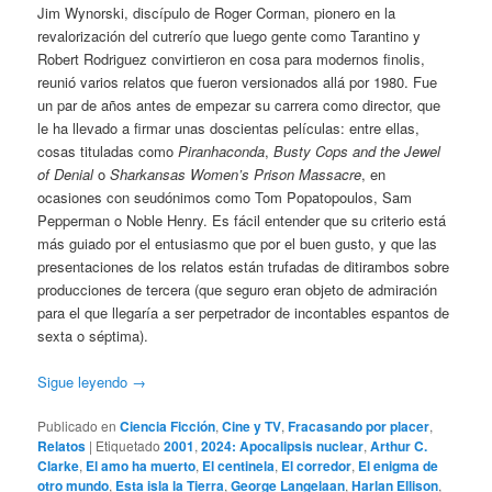
Jim Wynorski, discípulo de Roger Corman, pionero en la
revalorización del cutrerío que luego gente como Tarantino y
Robert Rodriguez convirtieron en cosa para modernos finolis,
reunió varios relatos que fueron versionados allá por 1980. Fue
un par de años antes de empezar su carrera como director, que
le ha llevado a firmar unas doscientas películas: entre ellas,
cosas tituladas como
Piranhaconda
,
Busty Cops and the Jewel
of Denial
o
Sharkansas Women’s Prison Massacre
, en
ocasiones con seudónimos como Tom Popatopoulos, Sam
Pepperman o Noble Henry. Es fácil entender que su criterio está
más guiado por el entusiasmo que por el buen gusto, y que las
presentaciones de los relatos están trufadas de ditirambos sobre
producciones de tercera (que seguro eran objeto de admiración
para el que llegaría a ser perpetrador de incontables espantos de
sexta o séptima).
Sigue leyendo
→
Publicado en
Ciencia Ficción
,
Cine y TV
,
Fracasando por placer
,
Relatos
|
Etiquetado
2001
,
2024: Apocalipsis nuclear
,
Arthur C.
Clarke
,
El amo ha muerto
,
El centinela
,
El corredor
,
El enigma de
otro mundo
,
Esta isla la Tierra
,
George Langelaan
,
Harlan Ellison
,