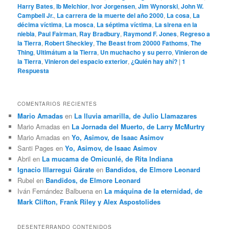
Harry Bates
,
Ib Melchior
,
Ivor Jorgensen
,
Jim Wynorski
,
John W.
Campbell Jr.
,
La carrera de la muerte del año 2000
,
La cosa
,
La
décima víctima
,
La mosca
,
La séptima víctima
,
La sirena en la
niebla
,
Paul Fairman
,
Ray Bradbury
,
Raymond F. Jones
,
Regreso a
la Tierra
,
Robert Sheckley
,
The Beast from 20000 Fathoms
,
The
Thing
,
Ultimátum a la Tierra
,
Un muchacho y su perro
,
Vinieron de
la Tierra
,
Vinieron del espacio exterior
,
¿Quién hay ahí?
|
1
Respuesta
COMENTARIOS RECIENTES
Mario Amadas
en
La lluvia amarilla, de Julio Llamazares
Mario Amadas
en
La Jornada del Muerto, de Larry McMurtry
Mario Amadas
en
Yo, Asimov, de Isaac Asimov
Santi Pages
en
Yo, Asimov, de Isaac Asimov
Abril
en
La mucama de Omicunlé, de Rita Indiana
Ignacio Illarregui Gárate
en
Bandidos, de Elmore Leonard
Rubel
en
Bandidos, de Elmore Leonard
Iván Fernández Balbuena
en
La máquina de la eternidad, de
Mark Clifton, Frank Riley y Alex Aspostolides
DESENTERRANDO CONTENIDOS