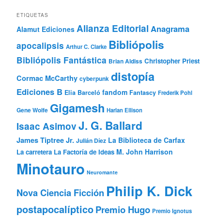
ETIQUETAS
Alianza Editorial
Anagrama
Alamut Ediciones
Bibliópolis
apocalipsis
Arthur C. Clarke
Bibliópolis Fantástica
Christopher Priest
Brian Aldiss
distopía
Cormac McCarthy
cyberpunk
Ediciones B
fandom
Elia Barceló
Fantascy
Frederik Pohl
Gigamesh
Gene Wolfe
Harlan Ellison
J. G. Ballard
Isaac Asimov
James Tiptree Jr.
La Biblioteca de Carfax
Julián Díez
M. John Harrison
La carretera
La Factoría de Ideas
Minotauro
Neuromante
Philip K. Dick
Nova Ciencia Ficción
postapocalíptico
Premio Hugo
Premio Ignotus