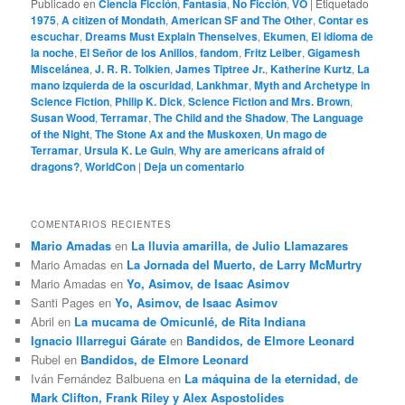
Publicado en
Ciencia Ficción
,
Fantasía
,
No Ficción
,
VO
|
Etiquetado
1975
,
A citizen of Mondath
,
American SF and The Other
,
Contar es
escuchar
,
Dreams Must Explain Thenselves
,
Ekumen
,
El idioma de
la noche
,
El Señor de los Anillos
,
fandom
,
Fritz Leiber
,
Gigamesh
Miscelánea
,
J. R. R. Tolkien
,
James Tiptree Jr.
,
Katherine Kurtz
,
La
mano izquierda de la oscuridad
,
Lankhmar
,
Myth and Archetype in
Science Fiction
,
Philip K. Dick
,
Science Fiction and Mrs. Brown
,
Susan Wood
,
Terramar
,
The Child and the Shadow
,
The Language
of the Night
,
The Stone Ax and the Muskoxen
,
Un mago de
Terramar
,
Ursula K. Le Guin
,
Why are americans afraid of
dragons?
,
WorldCon
|
Deja un comentario
COMENTARIOS RECIENTES
Mario Amadas
en
La lluvia amarilla, de Julio Llamazares
Mario Amadas
en
La Jornada del Muerto, de Larry McMurtry
Mario Amadas
en
Yo, Asimov, de Isaac Asimov
Santi Pages
en
Yo, Asimov, de Isaac Asimov
Abril
en
La mucama de Omicunlé, de Rita Indiana
Ignacio Illarregui Gárate
en
Bandidos, de Elmore Leonard
Rubel
en
Bandidos, de Elmore Leonard
Iván Fernández Balbuena
en
La máquina de la eternidad, de
Mark Clifton, Frank Riley y Alex Aspostolides