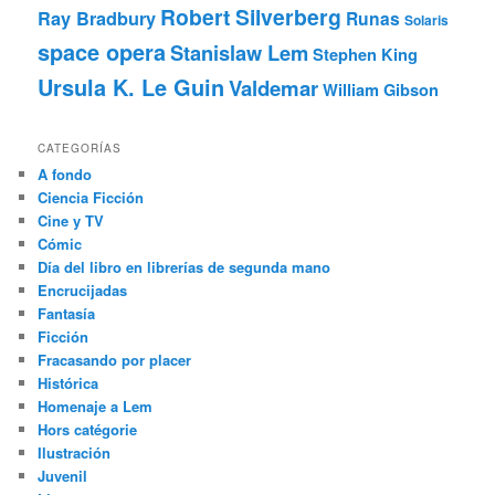
Robert Silverberg
Ray Bradbury
Runas
Solaris
space opera
Stanislaw Lem
Stephen King
Ursula K. Le Guin
Valdemar
William Gibson
CATEGORÍAS
A fondo
Ciencia Ficción
Cine y TV
Cómic
Día del libro en librerías de segunda mano
Encrucijadas
Fantasía
Ficción
Fracasando por placer
Histórica
Homenaje a Lem
Hors catégorie
Ilustración
Juvenil