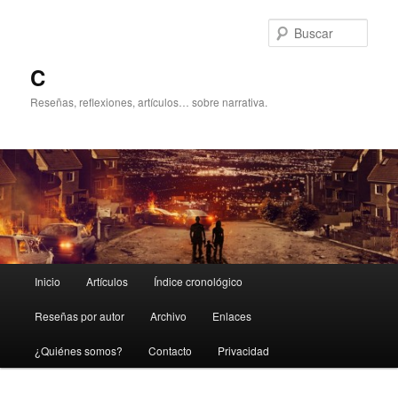
Ir
Ir
al
al
Busc
contenido
contenido
principal
secundario
C
Reseñas, reflexiones, artículos… sobre narrativa.
Menú
Inicio
Artículos
Índice cronológico
principal
Reseñas por autor
Archivo
Enlaces
¿Quiénes somos?
Contacto
Privacidad