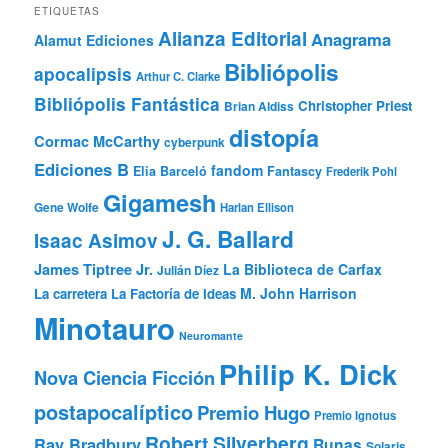
ETIQUETAS
Alianza Editorial
Anagrama
Alamut Ediciones
Bibliópolis
apocalipsis
Arthur C. Clarke
Bibliópolis Fantástica
Christopher Priest
Brian Aldiss
distopía
Cormac McCarthy
cyberpunk
Ediciones B
fandom
Elia Barceló
Fantascy
Frederik Pohl
Gigamesh
Gene Wolfe
Harlan Ellison
J. G. Ballard
Isaac Asimov
James Tiptree Jr.
La Biblioteca de Carfax
Julián Díez
M. John Harrison
La carretera
La Factoría de Ideas
Minotauro
Neuromante
Philip K. Dick
Nova Ciencia Ficción
postapocalíptico
Premio Hugo
Premio Ignotus
Robert Silverberg
Ray Bradbury
Runas
Solaris