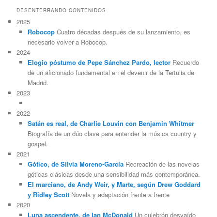
DESENTERRANDO CONTENIDOS
2025
Robocop
Cuatro décadas después de su lanzamiento, es
necesario volver a Robocop.
2024
Elogio póstumo de Pepe Sánchez Pardo, lector
Recuerdo
de un aficionado fundamental en el devenir de la Tertulia de
Madrid.
2023
2022
Satán es real, de Charlie Louvin con Benjamin Whitmer
Biografía de un dúo clave para entender la música country y
gospel.
2021
Gótico, de Silvia Moreno-García
Recreación de las novelas
góticas clásicas desde una sensibilidad más contemporánea.
El marciano, de Andy Weir, y Marte, según Drew Goddard
y Ridley Scott
Novela y adaptación frente a frente
2020
Luna ascendente, de Ian McDonald
Un culebrón desvaído