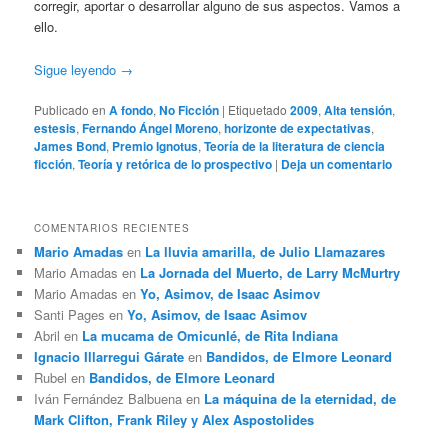
corregir, aportar o desarrollar alguno de sus aspectos. Vamos a
ello.
Sigue leyendo
→
Publicado en
A fondo
,
No Ficción
|
Etiquetado
2009
,
Alta tensión
,
estesis
,
Fernando Ángel Moreno
,
horizonte de expectativas
,
James Bond
,
Premio Ignotus
,
Teoría de la literatura de ciencia
ficción
,
Teoría y retórica de lo prospectivo
|
Deja un comentario
COMENTARIOS RECIENTES
Mario Amadas
en
La lluvia amarilla, de Julio Llamazares
Mario Amadas
en
La Jornada del Muerto, de Larry McMurtry
Mario Amadas
en
Yo, Asimov, de Isaac Asimov
Santi Pages
en
Yo, Asimov, de Isaac Asimov
Abril
en
La mucama de Omicunlé, de Rita Indiana
Ignacio Illarregui Gárate
en
Bandidos, de Elmore Leonard
Rubel
en
Bandidos, de Elmore Leonard
Iván Fernández Balbuena
en
La máquina de la eternidad, de
Mark Clifton, Frank Riley y Alex Aspostolides