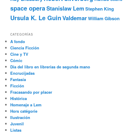
space opera
Stanislaw Lem
Stephen King
Ursula K. Le Guin
Valdemar
William Gibson
CATEGORÍAS
A fondo
Ciencia Ficción
Cine y TV
Cómic
Día del libro en librerías de segunda mano
Encrucijadas
Fantasía
Ficción
Fracasando por placer
Histórica
Homenaje a Lem
Hors catégorie
Ilustración
Juvenil
Listas