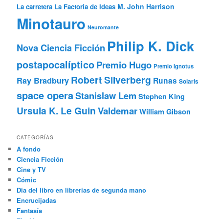
M. John Harrison
La carretera
La Factoría de Ideas
Minotauro
Neuromante
Philip K. Dick
Nova Ciencia Ficción
postapocalíptico
Premio Hugo
Premio Ignotus
Robert Silverberg
Ray Bradbury
Runas
Solaris
space opera
Stanislaw Lem
Stephen King
Ursula K. Le Guin
Valdemar
William Gibson
CATEGORÍAS
A fondo
Ciencia Ficción
Cine y TV
Cómic
Día del libro en librerías de segunda mano
Encrucijadas
Fantasía