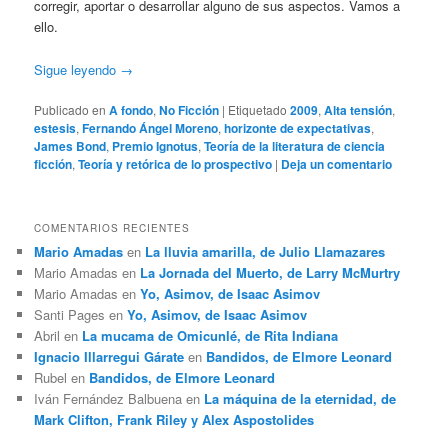
corregir, aportar o desarrollar alguno de sus aspectos. Vamos a
ello.
Sigue leyendo
→
Publicado en
A fondo
,
No Ficción
|
Etiquetado
2009
,
Alta tensión
,
estesis
,
Fernando Ángel Moreno
,
horizonte de expectativas
,
James Bond
,
Premio Ignotus
,
Teoría de la literatura de ciencia
ficción
,
Teoría y retórica de lo prospectivo
|
Deja un comentario
COMENTARIOS RECIENTES
Mario Amadas
en
La lluvia amarilla, de Julio Llamazares
Mario Amadas
en
La Jornada del Muerto, de Larry McMurtry
Mario Amadas
en
Yo, Asimov, de Isaac Asimov
Santi Pages
en
Yo, Asimov, de Isaac Asimov
Abril
en
La mucama de Omicunlé, de Rita Indiana
Ignacio Illarregui Gárate
en
Bandidos, de Elmore Leonard
Rubel
en
Bandidos, de Elmore Leonard
Iván Fernández Balbuena
en
La máquina de la eternidad, de
Mark Clifton, Frank Riley y Alex Aspostolides