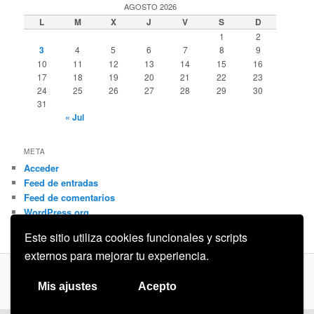
AGOSTO 2026
L
M
X
J
V
S
D
1
2
3
4
5
6
7
8
9
10
11
12
13
14
15
16
17
18
19
20
21
22
23
24
25
26
27
28
29
30
31
« Jul
META
Acceder
Feed de entradas
Feed de comentarios
WordPress.org
Este sitio utiliza cookies funcionales y scripts
externos para mejorar tu experiencia.
Privacidad
Funciona gracias a WordPress
Mis ajustes
Acepto