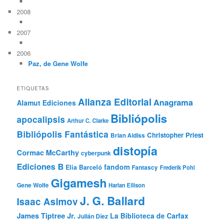
2008
2007
2006
Paz, de Gene Wolfe
ETIQUETAS
Alianza Editorial
Anagrama
Alamut Ediciones
Bibliópolis
apocalipsis
Arthur C. Clarke
Bibliópolis Fantástica
Christopher Priest
Brian Aldiss
distopía
Cormac McCarthy
cyberpunk
Ediciones B
fandom
Elia Barceló
Fantascy
Frederik Pohl
Gigamesh
Gene Wolfe
Harlan Ellison
J. G. Ballard
Isaac Asimov
James Tiptree Jr.
La Biblioteca de Carfax
Julián Díez