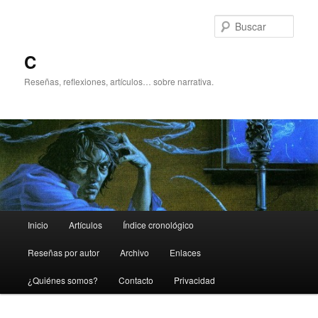
Ir
Ir
al
al
Busc
contenido
contenido
principal
secundario
C
Reseñas, reflexiones, artículos… sobre narrativa.
Menú
Inicio
Artículos
Índice cronológico
principal
Reseñas por autor
Archivo
Enlaces
¿Quiénes somos?
Contacto
Privacidad