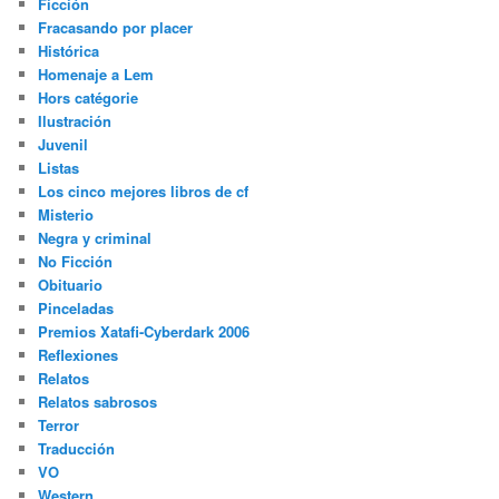
Ficción
Fracasando por placer
Histórica
Homenaje a Lem
Hors catégorie
Ilustración
Juvenil
Listas
Los cinco mejores libros de cf
Misterio
Negra y criminal
No Ficción
Obituario
Pinceladas
Premios Xatafi-Cyberdark 2006
Reflexiones
Relatos
Relatos sabrosos
Terror
Traducción
VO
Western